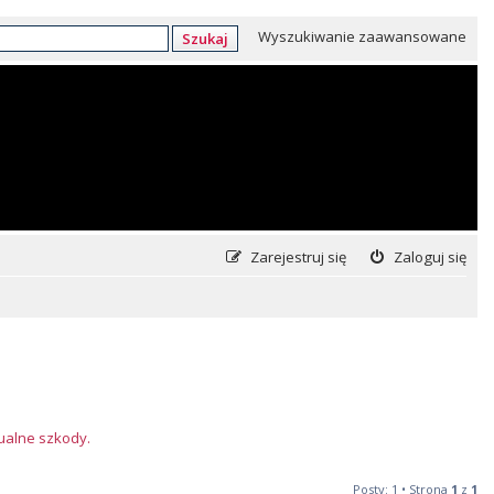
Wyszukiwanie zaawansowane
Szukaj
Zarejestruj się
Zaloguj się
tualne szkody.
Posty: 1 • Strona
1
z
1