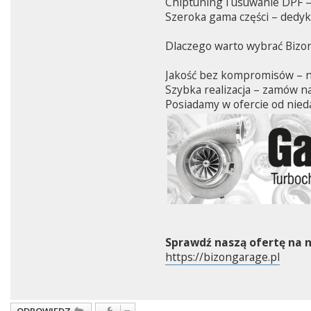
Chiptuning i usuwanie DPF –
Szeroka gama części – dedy
Dlaczego warto wybrać Bizo
Jakość bez kompromisów – na
Szybka realizacja – zamów na
Posiadamy w ofercie od nieda
Sprawdź naszą ofertę na n
https://bizongarage.pl
ODPOWIEDZ