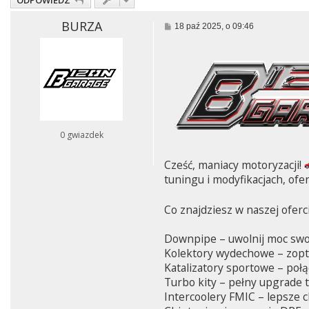
ODPOWIEDZ
BURZA
P
18 paź 2025, o 09:46
o
s
t
0 gwiazdek
Cześć, maniacy motoryzacji!
tuningu i modyfikacjach, ofer
Co znajdziesz w naszej oferc
Downpipe – uwolnij moc swo
Kolektory wydechowe – zopty
Katalizatory sportowe – połą
Turbo kity – pełny upgrade 
Intercoolery FMIC – lepsze c