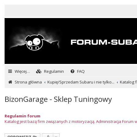
Więcej…
Regulamin
FAQ
Strona główna
Kupię/Sprzedam Subaru i nie tylko...
Katalog f
BizonGarage - Sklep Tuningowy
Regulamin forum
Katalog jest bazą firm związanych z motoryzacją. Administracja Forum 