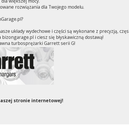
 dla większej mocy.
kowane rozwiązania dla Twojego modelu.
nGarage.pl?
sze układy wydechowe i części są wykonane z precyzją, częs
 bizongarage.pl i ciesz się błyskawiczną dostawą!
wna turbosprężarki Garrett serii G!
aszej stronie internetowej!