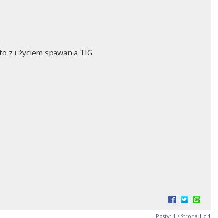
to z użyciem spawania TIG.
Posty: 1 • Strona
1
z
1