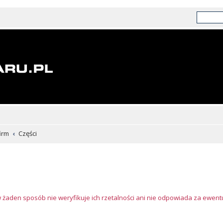
irm
Części
w żaden sposób nie weryfikuje ich rzetalności ani nie odpowiada za ewen