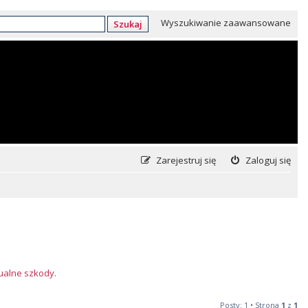
Wyszukiwanie zaawansowane
Szukaj
Zarejestruj się
Zaloguj się
tualne szkody.
Posty: 1 • Strona
1
z
1