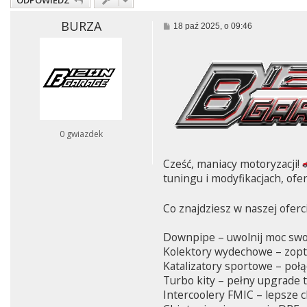
ODPOWIEDZ
BURZA
P
18 paź 2025, o 09:46
o
s
t
0 gwiazdek
Cześć, maniacy motoryzacji!
tuningu i modyfikacjach, ofer
Co znajdziesz w naszej oferc
Downpipe – uwolnij moc swo
Kolektory wydechowe – zopty
Katalizatory sportowe – połą
Turbo kity – pełny upgrade 
Intercoolery FMIC – lepsze c