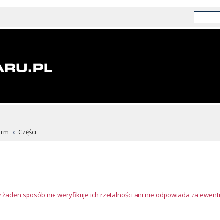
irm
Części
w żaden sposób nie weryfikuje ich rzetalności ani nie odpowiada za ewen