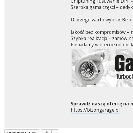
Chiptuning i usuwanie DPF –
Szeroka gama części – dedy
Dlaczego warto wybrać Bizo
Jakość bez kompromisów – na
Szybka realizacja – zamów na
Posiadamy w ofercie od nieda
Sprawdź naszą ofertę na n
https://bizongarage.pl
ODPOWIEDZ