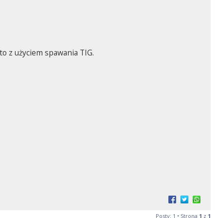
to z użyciem spawania TIG.
Posty: 1 • Strona
1
z
1