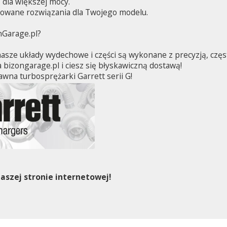
 dla większej mocy.
kowane rozwiązania dla Twojego modelu.
nGarage.pl?
sze układy wydechowe i części są wykonane z precyzją, częs
 bizongarage.pl i ciesz się błyskawiczną dostawą!
wna turbosprężarki Garrett serii G!
aszej stronie internetowej!