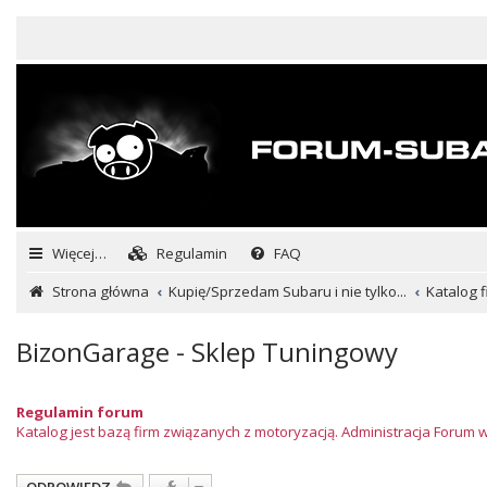
Więcej…
Regulamin
FAQ
Strona główna
Kupię/Sprzedam Subaru i nie tylko...
Katalog f
BizonGarage - Sklep Tuningowy
Regulamin forum
Katalog jest bazą firm związanych z motoryzacją. Administracja Forum 