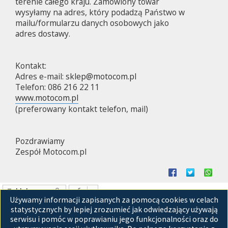
terenie całego kraju. Zamówiony towar
wysyłamy na adres, który podadzą Państwo w
mailu/formularzu danych osobowych jako
adres dostawy.
Kontakt:
Adres e-mail:
sklep@motocom.pl
Telefon: 086 216 22 11
www.motocom.pl
(preferowany kontakt telefon, mail)
Pozdrawiamy
Zespół Motocom.pl
Zablokowany
Używamy informacji zapisanych za pomocą cookies w celach
Posty: 1 • Strona
1
z
1
statystycznych by lepiej zrozumieć jak odwiedzający używają
serwisu i pomóc w poprawianiu jego funkcjonalności oraz do
Przejdź do