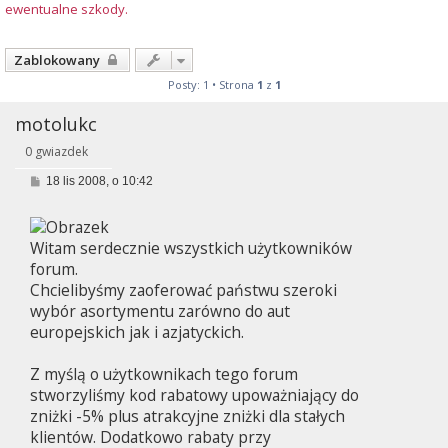
ewentualne szkody.
Zablokowany
Posty: 1 • Strona
1
z
1
motolukc
0 gwiazdek
P
18 lis 2008, o 10:42
o
s
t
Witam serdecznie wszystkich użytkowników
forum.
Chcielibyśmy zaoferować państwu szeroki
wybór asortymentu zarówno do aut
europejskich jak i azjatyckich.
Z myślą o użytkownikach tego forum
stworzyliśmy kod rabatowy upoważniający do
zniżki -5% plus atrakcyjne zniżki dla stałych
klientów. Dodatkowo rabaty przy