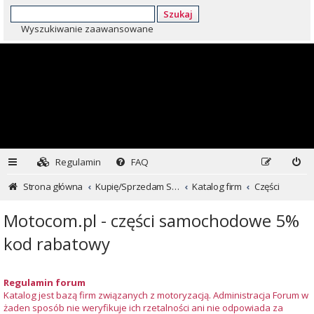
Szukaj
Wyszukiwanie zaawansowane
Regulamin
FAQ
Strona główna
Kupię/Sprzedam Subaru i nie tylko...
Katalog firm
Części
Motocom.pl - części samochodowe 5%
kod rabatowy
Regulamin forum
Katalog jest bazą firm związanych z motoryzacją. Administracja Forum w
żaden sposób nie weryfikuje ich rzetalności ani nie odpowiada za