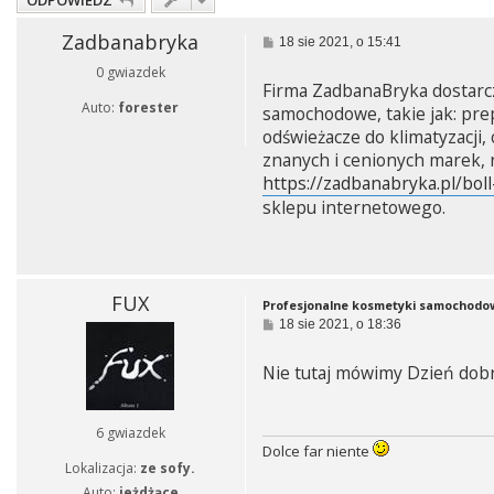
ODPOWIEDZ
Zadbanabryka
P
18 sie 2021, o 15:41
o
0 gwiazdek
s
Firma ZadbanaBryka dostarcz
t
Auto:
forester
samochodowe, takie jak: prep
odświeżacze do klimatyzacji,
znanych i cenionych marek,
https://zadbanabryka.pl/boll
sklepu internetowego.
FUX
Profesjonalne kosmetyki samochodo
P
18 sie 2021, o 18:36
o
s
Nie tutaj mówimy Dzień dobr
t
6 gwiazdek
Dolce far niente
Lokalizacja:
ze sofy.
Auto:
jeżdżące