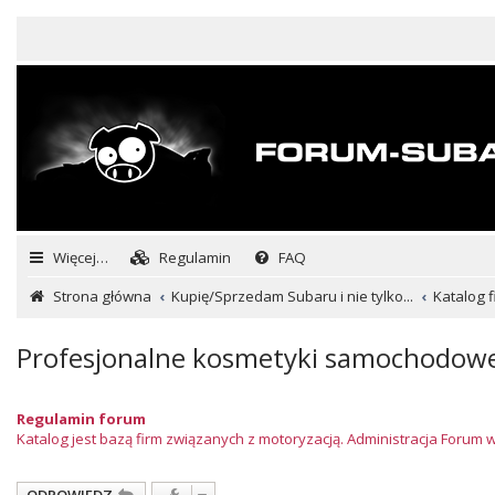
Więcej…
Regulamin
FAQ
Strona główna
Kupię/Sprzedam Subaru i nie tylko...
Katalog f
Profesjonalne kosmetyki samochodow
Regulamin forum
Katalog jest bazą firm związanych z motoryzacją. Administracja Forum 