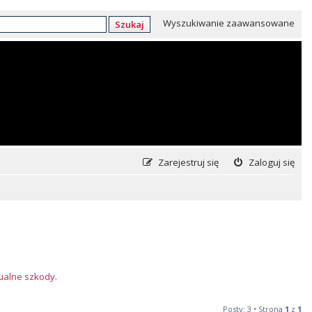
Wyszukiwanie zaawansowane
Szukaj
Zarejestruj się
Zaloguj się
tualne szkody.
Posty: 3 • Strona
1
z
1