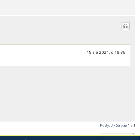
18 sie 2021, o 18:36
Posty: 3 • Strona
1
z
1
Przejdź do