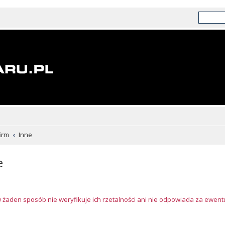
irm
Inne
e
w żaden sposób nie weryfikuje ich rzetalności ani nie odpowiada za ewen