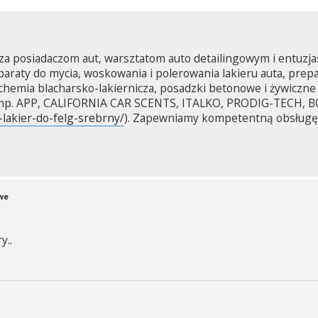
a posiadaczom aut, warsztatom auto detailingowym i entuzja
araty do mycia, woskowania i polerowania lakieru auta, prepara
 chemia blacharsko-lakiernicza, posadzki betonowe i żywiczn
 np. APP, CALIFORNIA CAR SCENTS, ITALKO, PRODIG-TECH, B
-lakier-do-felg-srebrny/
). Zapewniamy kompetentną obsługę 
we
y..