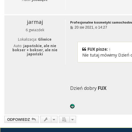
jarmaj
Profesjonalne kosmetyki samochodo
P
20 sie 2021, o 14:27
6 gwiazdek
o
s
Lokalizacja:
Gliwice
t
Auto:
japońskie, ale nie
FUX
pisze:
↑
bokser + bokser, ale nie
japoński
Nie tutaj mówimy Dzień d
Dzień dobry
FUX
ODPOWIEDZ
Wróć do „Inne”