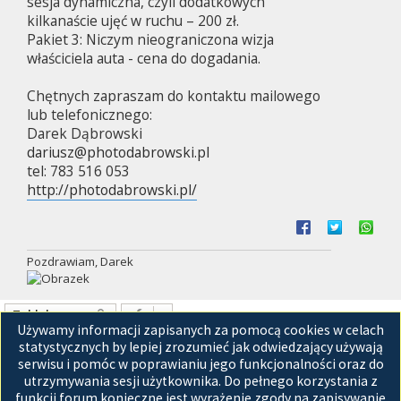
sesja dynamiczna, czyli dodatkowych
kilkanaście ujęć w ruchu – 200 zł.
Pakiet 3: Niczym nieograniczona wizja
właściciela auta - cena do dogadania.
Chętnych zapraszam do kontaktu mailowego
lub telefonicznego:
Darek Dąbrowski
dariusz@photodabrowski.pl
tel: 783 516 053
http://photodabrowski.pl/
Pozdrawiam, Darek
Zablokowany
Używamy informacji zapisanych za pomocą cookies w celach
Posty: 1 • Strona
1
z
1
statystycznych by lepiej zrozumieć jak odwiedzający używają
serwisu i pomóc w poprawianiu jego funkcjonalności oraz do
Przejdź do
utrzymywania sesji użytkownika. Do pełnego korzystania z
funkcji forum konieczne jest wyrażenie zgody na zapisywanie