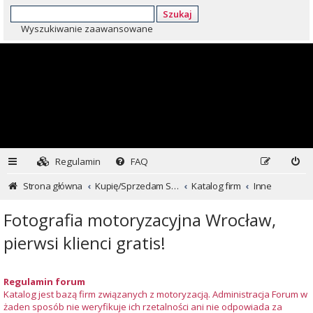
Szukaj
Wyszukiwanie zaawansowane
Regulamin
FAQ
Strona główna
Kupię/Sprzedam Subaru i nie tylko...
Katalog firm
Inne
Fotografia motoryzacyjna Wrocław,
pierwsi klienci gratis!
Regulamin forum
Katalog jest bazą firm związanych z motoryzacją. Administracja Forum w
żaden sposób nie weryfikuje ich rzetalności ani nie odpowiada za