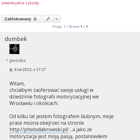
ewentualne szkody.
Zablokowany
Posty: 1 • Strona
1
z
1
dombek
1 gwiazdka
P
9 lut 2013, o 17:27
o
s
Witam,
t
chciałbym zaoferować swoje usługi w
dziedzinie fotografii motoryzacyjnej we
Wrocławiu i okolicach.
Od kilku lat jestem fotografem ślubnym, moje
prace można obejrzeć na stronie
http://photodabrowski.pl/
, a jako że
motoryzacja jest moją pasją, postanowiłem