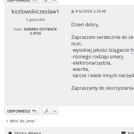
ODPOWIEDZ
kozlowskiczeslaw1
P
8 lut 2019, o 10:48
o
0 gwiazdek
s
Dzień dobry,
t
Auto:
SUBARU OUTBACK
2.0TDi
Zapraszam serdecznie do sk
m.in.:
-wysokiej jakości ściągacze
h
-różnego rodzaju smary,
-elektronarzędzia,
-wiertła,
-tarcze i wiele innych narzędz
Zapraszamy do skorzystania z
ODPOWIEDZ
Wróć do „Inne”
Strona główna
Kon