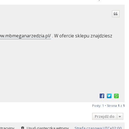
ww.mbmeganarzedzia.pl/
. W ofercie sklepu znajdziesz
Posty: 1 • Strona
1
z
1
Przejdź do
tracyjny
Usuń ciasteczka witryny
Strefa czasowa
UTC+02:00