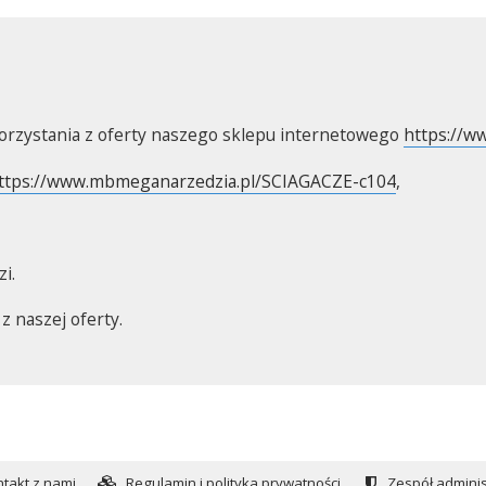
orzystania z oferty naszego sklepu internetowego
https://w
ttps://www.mbmeganarzedzia.pl/SCIAGACZE-c104
,
i.
 naszej oferty.
takt z nami
Regulamin i polityka prywatności
Zespół adminis