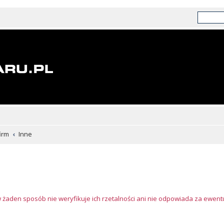
irm
Inne
w żaden sposób nie weryfikuje ich rzetalności ani nie odpowiada za ewen