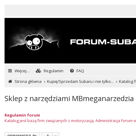
Więcej…
Regulamin
FAQ
Strona główna
Kupię/Sprzedam Subaru i nie tylko...
Katalog f
Sklep z narzędziami MBmeganarzedzia
Regulamin forum
Katalog jest bazą firm związanych z motoryzacją. Administracja Forum 