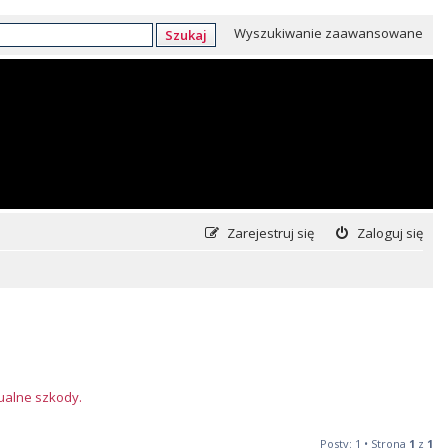
Wyszukiwanie zaawansowane
Szukaj
Zarejestruj się
Zaloguj się
tualne szkody.
Posty: 1 • Strona
1
z
1