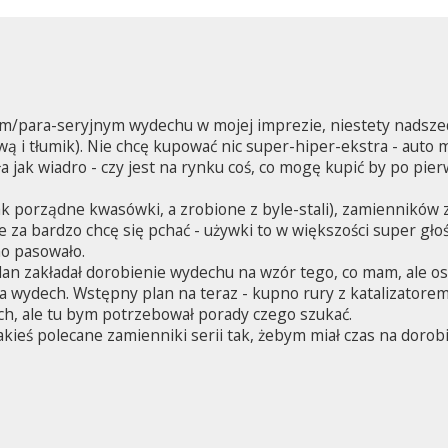
jnym/para-seryjnym wydechu w mojej imprezie, niestety nadsze
ą i tłumik). Nie chcę kupować nic super-hiper-ekstra - auto ma
 jak wiadro - czy jest na rynku coś, co mogę kupić by po pier
k porządne kwasówki, a zrobione z byle-stali), zamienników 
za bardzo chcę się pchać - używki to w większości super głoś
no pasowało.
n zakładał dorobienie wydechu na wzór tego, co mam, ale o
a wydech. Wstępny plan na teraz - kupno rury z katalizatorem
ch, ale tu bym potrzebował porady czego szukać.
akieś polecane zamienniki serii tak, żebym miał czas na dorobien