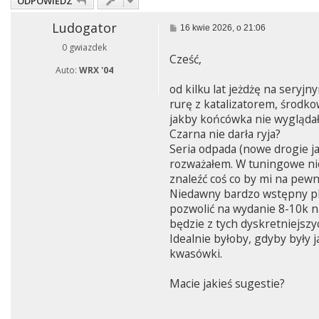
ODPOWIEDZ
Ludogator
P
16 kwie 2026, o 21:06
o
0 gwiazdek
s
Cześć,
t
Auto:
WRX '04
od kilku lat jeżdżę na sery
rurę z katalizatorem, środkow
jakby końcówka nie wyglądała
Czarna nie darła ryja?
Seria odpada (nowe drogie ja
rozważałem. W tuningowe nie 
znaleźć coś co by mi na pew
Niedawny bardzo wstępny pla
pozwolić na wydanie 8-10k n
będzie z tych dyskretniejszy
Idealnie byłoby, gdyby były j
kwasówki.
Macie jakieś sugestie?