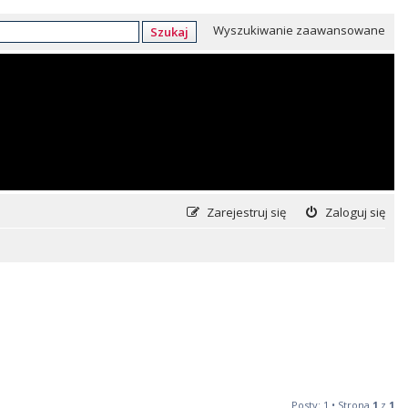
Wyszukiwanie zaawansowane
Szukaj
Zarejestruj się
Zaloguj się
Posty: 1 • Strona
1
z
1