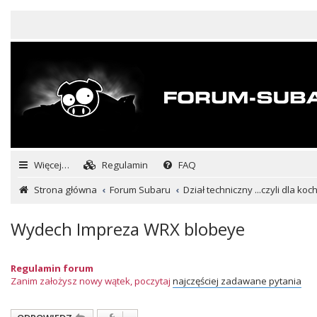
Więcej…
Regulamin
FAQ
Strona główna
Forum Subaru
Dział techniczny ...czyli dla ko
Wydech Impreza WRX blobeye
Regulamin forum
Zanim założysz nowy wątek, poczytaj
najczęściej zadawane pytania