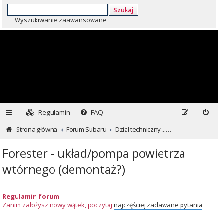
Szukaj
Wyszukiwanie zaawansowane
Regulamin
FAQ
Strona główna
Forum Subaru
Dział techniczny ...czyli dla kochających inaczej
Forester - układ/pompa powietrza
wtórnego (demontaż?)
Regulamin forum
Zanim założysz nowy wątek, poczytaj
najczęściej zadawane pytania