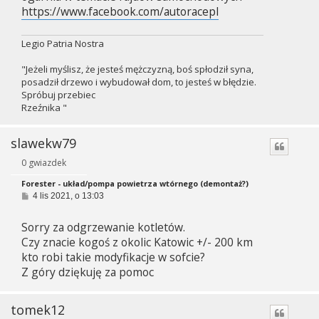
https://www.facebook.com/autoracepl
Legio Patria Nostra
"Jeżeli myślisz, że jesteś mężczyzną, boś spłodził syna,
posadził drzewo i wybudował dom, to jesteś w błędzie.
Spróbuj przebiec
Rzeźnika "
slawekw79
0 gwiazdek
Forester - układ/pompa powietrza wtórnego (demontaż?)
P
4 lis 2021, o 13:03
o
s
Sorry za odgrzewanie kotletów.
t
Czy znacie kogoś z okolic Katowic +/- 200 km
kto robi takie modyfikacje w sofcie?
Z góry dziękuję za pomoc
tomek12