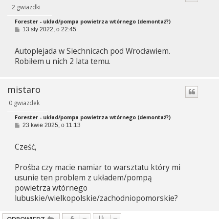
2 gwiazdki
Forester - układ/pompa powietrza wtórnego (demontaż?)
P
13 sty 2022, o 22:45
o
s
Autoplejada w Siechnicach pod Wrocławiem.
t
Robiłem u nich 2 lata temu.
mistaro
0 gwiazdek
Forester - układ/pompa powietrza wtórnego (demontaż?)
P
23 kwie 2025, o 11:13
o
s
Cześć,
t
Prośba czy macie namiar to warsztatu który mi
usunie ten problem z układem/pompą
powietrza wtórnego
lubuskie/wielkopolskie/zachodniopomorskie?