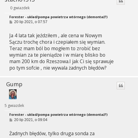
0 gwiazdek
Forester - układ/pompa powietrza wtórnego (demontaż?)
P
20 lip 2021, o 07:57
o
s
Ja 4 lata tak jeździłem , ale cena w Nowym
t
Sączu trochę chora i czepiałem się wymian.
Teraz mam ból bo mogłem to zrobić bez
wymian za te pieniądze i w miarę blisko bo
mam 200 km do Rzeszowa.I jak Ci się sprawuje
po tym sofcie , nie wywala żadnych błędów?
Gump
5 gwiazdek
Forester - układ/pompa powietrza wtórnego (demontaż?)
P
20 lip 2021, o 09:04
o
s
Żadnych błędów, tylko druga sonda za
t