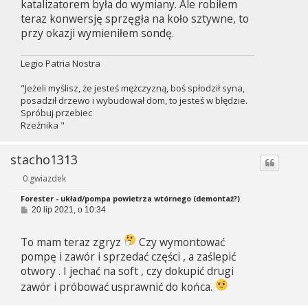
katalizatorem była do wymiany. Ale robiłem
teraz konwersję sprzęgła na koło sztywne, to
przy okazji wymieniłem sondę.
Legio Patria Nostra
"Jeżeli myślisz, że jesteś mężczyzną, boś spłodził syna,
posadził drzewo i wybudował dom, to jesteś w błędzie.
Spróbuj przebiec
Rzeźnika "
stacho1313
0 gwiazdek
Forester - układ/pompa powietrza wtórnego (demontaż?)
P
20 lip 2021, o 10:34
o
s
t
To mam teraz zgryz
Czy wymontować
pompę i zawór i sprzedać części , a zaślepić
otwory . I jechać na soft , czy dokupić drugi
zawór i próbować usprawnić do końca.