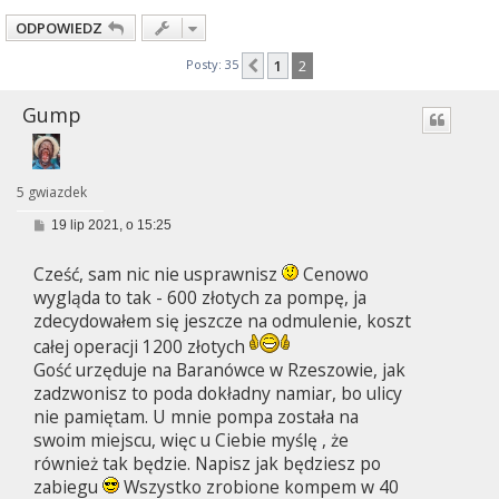
ODPOWIEDZ
Posty: 35
1
2
Poprzednia
Gump
5 gwiazdek
P
19 lip 2021, o 15:25
o
s
Cześć, sam nic nie usprawnisz
Cenowo
t
wygląda to tak - 600 złotych za pompę, ja
zdecydowałem się jeszcze na odmulenie, koszt
całej operacji 1200 złotych
Gość urzęduje na Baranówce w Rzeszowie, jak
zadzwonisz to poda dokładny namiar, bo ulicy
nie pamiętam. U mnie pompa została na
swoim miejscu, więc u Ciebie myślę , że
również tak będzie. Napisz jak będziesz po
zabiegu
Wszystko zrobione kompem w 40