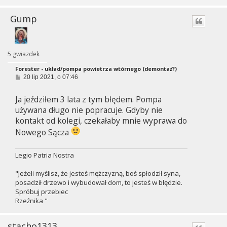
Gump
5 gwiazdek
Forester - układ/pompa powietrza wtórnego (demontaż?)
P
20 lip 2021, o 07:46
o
s
Ja jeździłem 3 lata z tym błędem. Pompa
t
używana długo nie popracuje. Gdyby nie
kontakt od kolegi, czekałaby mnie wyprawa do
Nowego Sącza
Legio Patria Nostra
"Jeżeli myślisz, że jesteś mężczyzną, boś spłodził syna,
posadził drzewo i wybudował dom, to jesteś w błędzie.
Spróbuj przebiec
Rzeźnika "
stacho1313