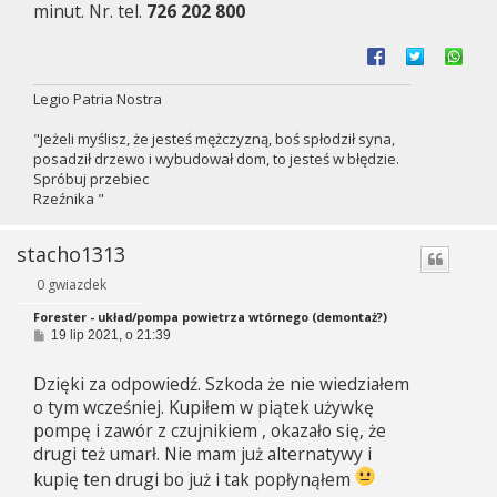
minut. Nr. tel.
726 202 800
Legio Patria Nostra
"Jeżeli myślisz, że jesteś mężczyzną, boś spłodził syna,
posadził drzewo i wybudował dom, to jesteś w błędzie.
Spróbuj przebiec
Rzeźnika "
stacho1313
0 gwiazdek
Forester - układ/pompa powietrza wtórnego (demontaż?)
P
19 lip 2021, o 21:39
o
s
Dzięki za odpowiedź. Szkoda że nie wiedziałem
t
o tym wcześniej. Kupiłem w piątek używkę
pompę i zawór z czujnikiem , okazało się, że
drugi też umarł. Nie mam już alternatywy i
kupię ten drugi bo już i tak popłynąłem