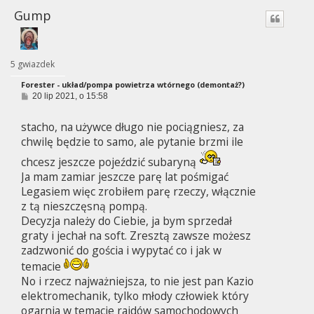
Gump
5 gwiazdek
Forester - układ/pompa powietrza wtórnego (demontaż?)
P
20 lip 2021, o 15:58
o
s
stacho, na używce długo nie pociągniesz, za
t
chwilę będzie to samo, ale pytanie brzmi ile
chcesz jeszcze pojeździć subaryną
Ja mam zamiar jeszcze parę lat pośmigać
Legasiem więc zrobiłem parę rzeczy, włącznie
z tą nieszczęsną pompą.
Decyzja należy do Ciebie, ja bym sprzedał
graty i jechał na soft. Zresztą zawsze możesz
zadzwonić do gościa i wypytać co i jak w
temacie
No i rzecz najważniejsza, to nie jest pan Kazio
elektromechanik, tylko młody człowiek który
ogarnia w temacie rajdów samochodowych