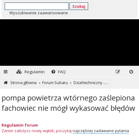
Szukaj
Wyszukiwanie zaawansowane
Regulamin
FAQ
Strona główna
Forum Subaru
Dział techniczny ...czyli dla kochających inaczej
pompa powietrza wtórnego zaślepiona
fachowiec nie mógł wykasować błędów
Regulamin forum
Zanim założysz nowy wątek, poczytaj
najczęściej zadawane pytania