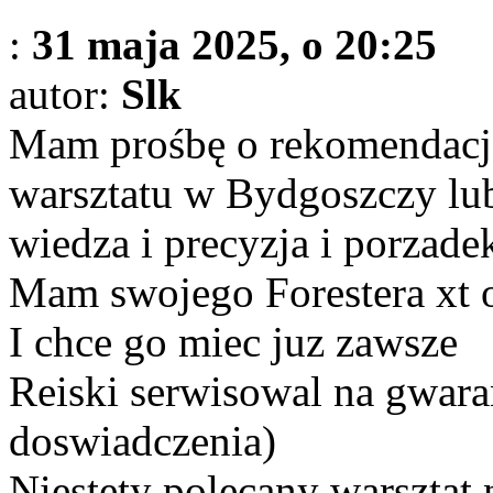
:
31 maja 2025, o 20:25
autor:
Slk
Mam prośbę o rekomendacje
warsztatu w Bydgoszczy lub 
wiedza i precyzja i porzade
Mam swojego Forestera xt 
I chce go miec juz zawsze
Reiski serwisowal na gwaran
doswiadczenia)
Niestety polecany warsztat 