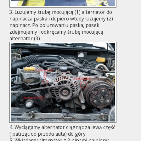
3. Luzujemy śrubę mocującą (1) alternator do
napinacza paska i dopiero wtedy luzujemy (2)
napinacz. Po poluzowaniu paska, pasek
zdejmujemy i odkręcamy śrubę mocującą
alternator (3)
4. Wyciągamy alternator ciągnąc za lewą część
( patrząc od przodu auta) do góry.
5. Wkładamy alternator z 3 pinami najpierw