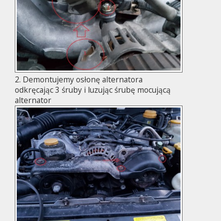
2. Demontujemy osłonę alternatora
odkręcając 3 śruby i luzując śrubę mocującą
alternator