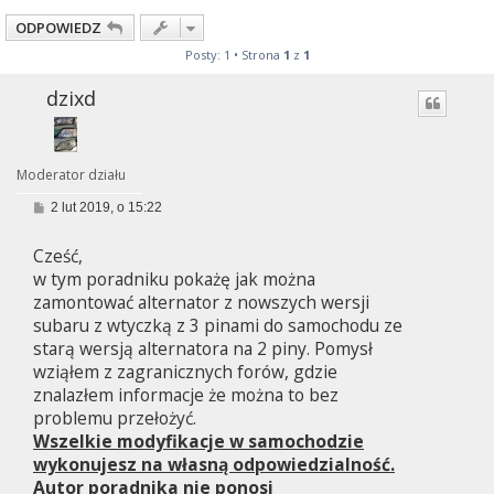
ODPOWIEDZ
Posty: 1 • Strona
1
z
1
dzixd
Moderator działu
P
2 lut 2019, o 15:22
o
s
Cześć,
t
w tym poradniku pokażę jak można
zamontować alternator z nowszych wersji
subaru z wtyczką z 3 pinami do samochodu ze
starą wersją alternatora na 2 piny. Pomysł
wziąłem z zagranicznych forów, gdzie
znalazłem informacje że można to bez
problemu przełożyć.
Wszelkie modyfikacje w samochodzie
wykonujesz na własną odpowiedzialność.
Autor poradnika nie ponosi