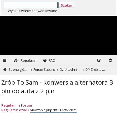
Szukaj
Wyszukiwanie zaawansowane
Regulamin
FAQ
Strona główna
Forum Subaru
Dział techniczny ...czyli dla kochających inaczej
DIY Zrób to sam
Zrób To Sam - konwersja alternatora 3
pin do auta z 2 pin
Regulamin forum
Regulamin działu:
viewtopic.php?f=31&t=22025