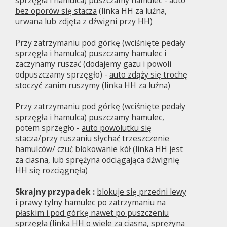
sprzęgła i hamulca) puszczamy hamulec -
auto
bez oporów się stacza
(linka HH za luźna,
urwana lub zdjęta z dźwigni przy HH)
Przy zatrzymaniu pod górkę (wciśnięte pedały
sprzęgła i hamulca) puszczamy hamulec i
zaczynamy ruszać (dodajemy gazu i powoli
odpuszczamy sprzęgło) -
auto zdąży się trochę
stoczyć zanim ruszymy
(linka HH za luźna)
Przy zatrzymaniu pod górkę (wciśnięte pedały
sprzęgła i hamulca) puszczamy hamulec,
potem sprzęgło -
auto powolutku się
stacza/przy ruszaniu słychać trzeszczenie
hamulców/ czuć blokowanie kół
(linka HH jest
za ciasna, lub sprężyna odciągająca dźwignię
HH się rozciągnęła)
Skrajny przypadek :
blokuje się przedni lewy
i prawy tylny hamulec po zatrzymaniu na
płaskim i pod górkę nawet po puszczeniu
sprzęgła
(linka HH o wiele za ciasna, sprężyna