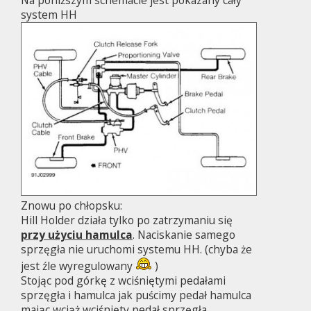
Na poniższym schemacie jest pokazany cały
system HH
Znowu po chłopsku:
Hill Holder działa tylko po zatrzymaniu się
przy użyciu hamulca
. Naciskanie samego
sprzęgła nie uruchomi systemu HH. (chyba że
jest źle wyregulowany
)
Stojąc pod górkę z wciśniętymi pedałami
sprzęgła i hamulca jak puścimy pedał hamulca
mając wciąż wciśnięty pedał sprzęgła,