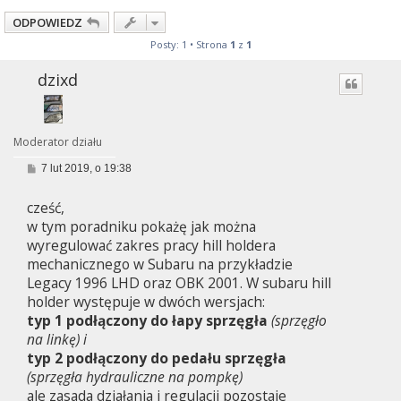
ODPOWIEDZ
Posty: 1 • Strona
1
z
1
dzixd
Moderator działu
P
7 lut 2019, o 19:38
o
s
cześć,
t
w tym poradniku pokażę jak można
wyregulować zakres pracy hill holdera
mechanicznego w Subaru na przykładzie
Legacy 1996 LHD oraz OBK 2001. W subaru hill
holder występuje w dwóch wersjach:
typ 1 podłączony do łapy sprzęgła
(sprzęgło
na linkę) i
typ 2 podłączony do pedału sprzęgła
(sprzęgła hydrauliczne na pompkę)
ale zasada działania i regulacji pozostaje