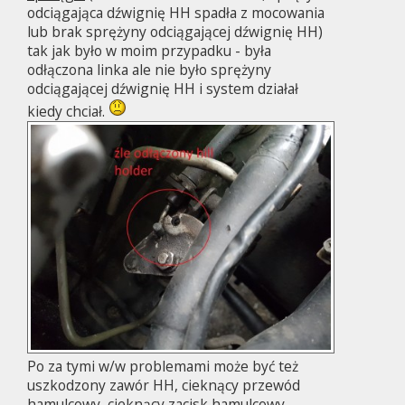
odciągająca dźwignię HH spadła z mocowania
lub brak sprężyny odciągającej dźwignię HH)
tak jak było w moim przypadku - była
odłączona linka ale nie było sprężyny
odciągającej dźwignię HH i system działał
kiedy chciał.
Po za tymi w/w problemami może być też
uszkodzony zawór HH, cieknący przewód
hamulcowy, cieknący zacisk hamulcowy,