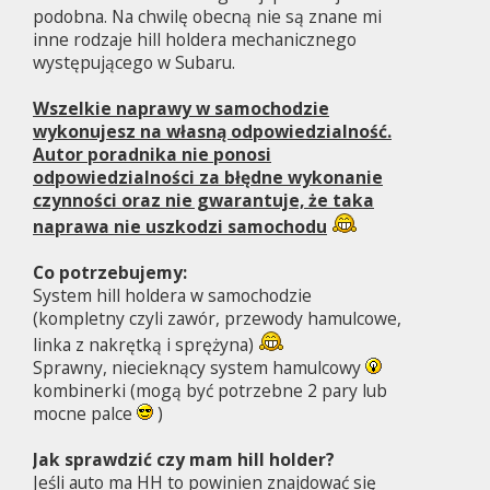
podobna. Na chwilę obecną nie są znane mi
inne rodzaje hill holdera mechanicznego
występującego w Subaru.
Wszelkie naprawy w samochodzie
wykonujesz na własną odpowiedzialność.
Autor poradnika nie ponosi
odpowiedzialności za błędne wykonanie
czynności oraz nie gwarantuje, że taka
naprawa nie uszkodzi samochodu
Co potrzebujemy:
System hill holdera w samochodzie
(kompletny czyli zawór, przewody hamulcowe,
linka z nakrętką i sprężyna)
Sprawny, niecieknący system hamulcowy
kombinerki (mogą być potrzebne 2 pary lub
mocne palce
)
Jak sprawdzić czy mam hill holder?
Jeśli auto ma HH to powinien znajdować się