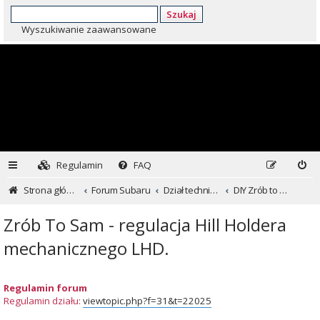
Szukaj
Wyszukiwanie zaawansowane
Regulamin
FAQ
Strona główna
Forum Subaru
Dział techniczny ...czyli dla kochających inaczej
DIY Zrób to sam
Zrób To Sam - regulacja Hill Holdera
mechanicznego LHD.
Regulamin forum
Regulamin działu:
viewtopic.php?f=31&t=22025