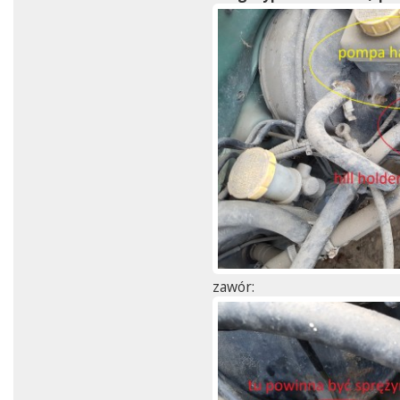
zawór: