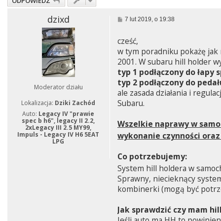
ODPOWIEDZ
dzixd
P
7 lut 2019, o 19:38
o
s
cześć,
t
w tym poradniku pokażę jak
2001. W subaru hill holder 
typ 1 podłączony do łapy 
typ 2 podłączony do pedał
Moderator działu
ale zasada działania i regul
Subaru.
Lokalizacja:
Dziki Zachód
Auto:
Legacy IV "prawie
spec b h6", legacy II 2.2,
Wszelkie naprawy w samoc
2xLegacy III 2.5 MY99,
Impuls - Legacy IV H6 5EAT
wykonanie czynności oraz
LPG
Co potrzebujemy:
System hill holdera w samoc
Sprawny, niecieknący syst
kombinerki (mogą być potrz
Jak sprawdzić czy mam hil
Jeśli auto ma HH to powini