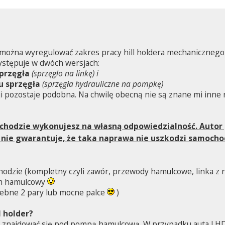
 można wyregulować zakres pracy hill holdera mechanicznego
występuje w dwóch wersjach:
sprzęgła
(sprzęgło na linkę) i
u sprzęgła
(sprzęgła hydrauliczne na pompkę)
acji pozostaje podobna. Na chwilę obecną nie są znane mi inn
hodzie wykonujesz na własną odpowiedzialność. Autor p
 nie gwarantuje, że taka naprawa nie uszkodzi samoch
hodzie (kompletny czyli zawór, przewody hamulcowe, linka z 
em hamulcowy
ebne 2 pary lub mocne palce
)
l holder?
en znajdować się pod pompą hamulcową. W przypadku auta LH