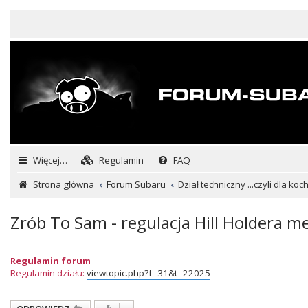
Więcej…
Regulamin
FAQ
Strona główna
Forum Subaru
Dział techniczny ...czyli dla ko
Zrób To Sam - regulacja Hill Holdera 
Regulamin forum
Regulamin działu:
viewtopic.php?f=31&t=22025