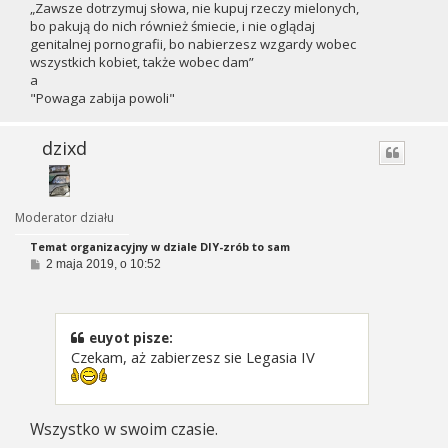
„Zawsze dotrzymuj słowa, nie kupuj rzeczy mielonych,
bo pakują do nich również śmiecie, i nie oglądaj
genitalnej pornografii, bo nabierzesz wzgardy wobec
wszystkich kobiet, także wobec dam”
a
"Powaga zabija powoli"
dzixd
Moderator działu
Temat organizacyjny w dziale DIY-zrób to sam
P
2 maja 2019, o 10:52
o
s
t
euyot pisze:
Czekam, aż zabierzesz sie Legasia IV
Wszystko w swoim czasie.