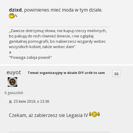
o
s
dzixd
, powinienes mieć moda w tym dziale.
t
„Zawsze dotrzymuj słowa, nie kupuj rzeczy mielonych,
bo pakują do nich również śmiecie, i nie oglądaj
genitalnej pornografii, bo nabierzesz wzgardy wobec
wszystkich kobiet, także wobec dam”
a
"Powaga zabija powoli"
euyot
Temat organizacyjny w dziale DIY-zrób to sam
6 gwiazdek
P
23 kwie 2019, o 13:36
o
s
t
Czekam, aż zabierzesz sie Legasia IV