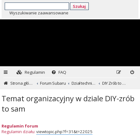
Szukaj
Wyszukiwanie zaawansowane
Regulamin
FAQ
Strona główna
Forum Subaru
Dział techniczny ...czyli dla kochających inaczej
DIY Zrób to sam
Temat organizacyjny w dziale DIY-zrób
to sam
Regulamin forum
Regulamin działu:
viewtopic.php?f=31&t=22025