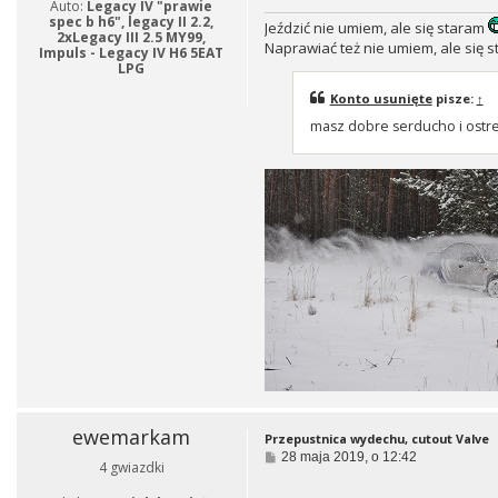
Auto:
Legacy IV "prawie
spec b h6", legacy II 2.2,
Jeździć nie umiem, ale się staram
2xLegacy III 2.5 MY99,
Naprawiać też nie umiem, ale się s
Impuls - Legacy IV H6 5EAT
LPG
Konto usunięte
pisze:
↑
masz dobre serducho i ostr
ewemarkam
Przepustnica wydechu, cutout Valve
P
28 maja 2019, o 12:42
4 gwiazdki
o
s