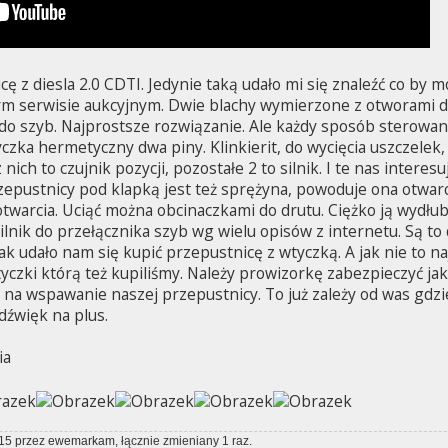
ę z diesla 2.0 CDTI. Jedynie taką udało mi się znaleźć co by 
m serwisie aukcyjnym. Dwie blachy wymierzone z otworami do
o szyb. Najprostsze rozwiązanie. Ale każdy sposób sterowani
zka hermetyczny dwa piny. Klinkierit, do wycięcia uszczelek,
nich to czujnik pozycji, pozostałe 2 to silnik. I te nas inter
rzepustnicy pod klapką jest też sprężyna, powoduje ona otwar
 otwarcia. Uciąć można obcinaczkami do drutu. Ciężko ją wydł
silnik do przełącznika szyb wg wielu opisów z internetu. Są to
 jak udało nam się kupić przepustnicę z wtyczką. A jak nie to 
tyczki którą też kupiliśmy. Należy prowizorkę zabezpieczyć ja
na wspawanie naszej przepustnicy. To już zależy od was gdzi
dźwięk na plus.
ia
:15 przez
ewemarkam
, łącznie zmieniany 1 raz.