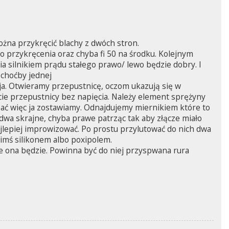
można przykręcić blachy z dwóch stron.
 przykręcenia oraz chyba fi 50 na środku. Kolejnym
a silnikiem prądu stałego prawo/ lewo będzie dobry. I
 choćby jednej
esuja. Otwieramy przepustnicę, oczom ukazują się w
cie przepustnicy bez napięcia. Należy element sprężyny
ubać więc ja zostawiamy. Odnajdujemy miernikiem które to
 dwa skrajne, chyba prawe patrząc tak aby złącze miało
najlepiej improwizować. Po prostu przylutować do nich dwa
kimś silikonem albo poxipolem.
e ona będzie. Powinna być do niej przyspwana rura