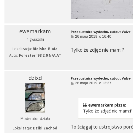
ewemarkam
Przepustnica wydechu, cutout Valve
P
26 maja 2019, o 16:40
4 gwiazdki
o
s
Lokalizacja:
Bielsko-Biała
Tylko że zdjęć nie mam:P
t
Auto:
Forester '98 2.0 N/A AT
dzixd
Przepustnica wydechu, cutout Valve
P
28 maja 2019, o 12:27
o
s
t
ewemarkam
pisze:
↑
Tylko że zdjęć nie mam:P
Moderator działu
To ściągaj to ustrojstwo po
Lokalizacja:
Dziki Zachód