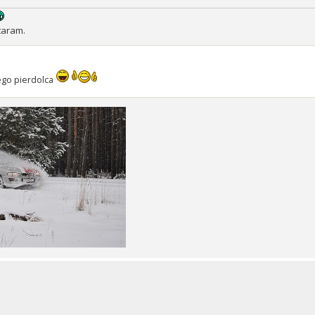
taram.
ego pierdolca