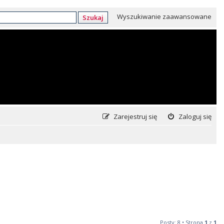
Wyszukiwanie zaawansowane
Szukaj
Zarejestruj się
Zaloguj się
Posty: 8 • Strona
1
z
1