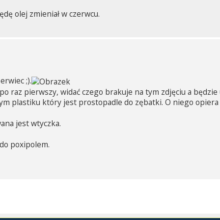
będę olej zmieniał w czerwcu.
erwiec ;).
o raz pierwszy, widać czego brakuje na tym zdjęciu a będzie u
 tym plastiku który jest prostopadle do zębatki. O niego opier
ana jest wtyczka.
zdo poxipolem.