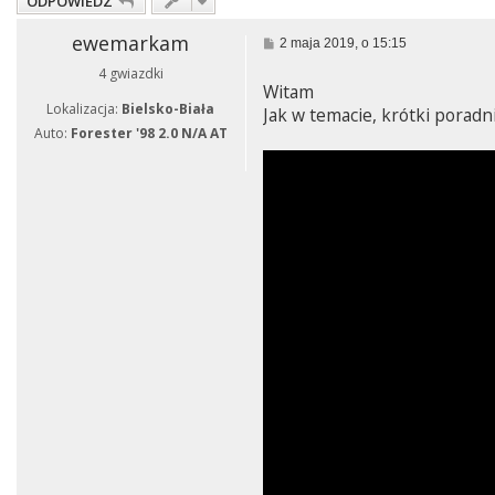
ODPOWIEDZ
ewemarkam
P
2 maja 2019, o 15:15
o
4 gwiazdki
s
Witam
t
Lokalizacja:
Bielsko-Biała
Jak w temacie, krótki poradni
Auto:
Forester '98 2.0 N/A AT