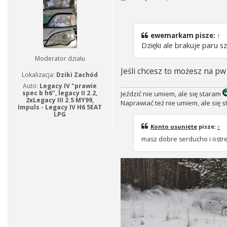
o
s
t
ewemarkam
pisze:
↑
Dzięki ale brakuje paru 
Moderator działu
Jeśli chcesz to możesz na pw
Lokalizacja:
Dziki Zachód
Auto:
Legacy IV "prawie
spec b h6", legacy II 2.2,
Jeździć nie umiem, ale się staram
2xLegacy III 2.5 MY99,
Naprawiać też nie umiem, ale się s
Impuls - Legacy IV H6 5EAT
LPG
Konto usunięte
pisze:
↑
masz dobre serducho i ostr