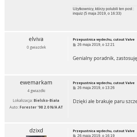
Użytkownicy, którzy polubili ten post :
inquiz
(5 maja 2019, o 16:33)
elviva
Przepustnica wydechu, cutout Valve
P
26 maja 2019, o 12:21
0 gwiazdek
o
s
Genialny poradnik, zastosuję
t
ewemarkam
Przepustnica wydechu, cutout Valve
P
26 maja 2019, o 13:26
4 gwiazdki
o
s
Lokalizacja:
Bielsko-Biała
Dzięki ale brakuje paru szc
t
Auto:
Forester '98 2.0 N/A AT
dzixd
Przepustnica wydechu, cutout Valve
P
26 maja 2019, o 16:19