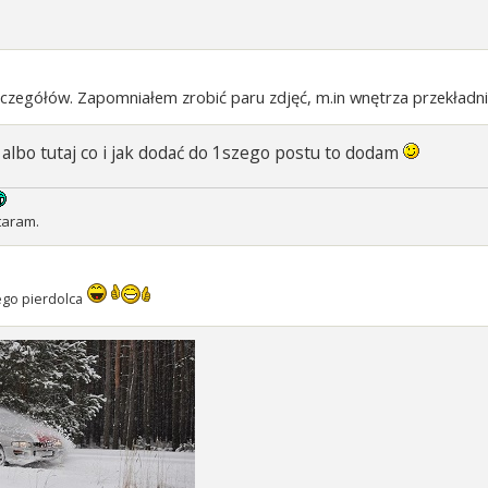
szczegółów. Zapomniałem zrobić paru zdjęć, m.in wnętrza przekładn
 albo tutaj co i jak dodać do 1szego postu to dodam
taram.
ego pierdolca