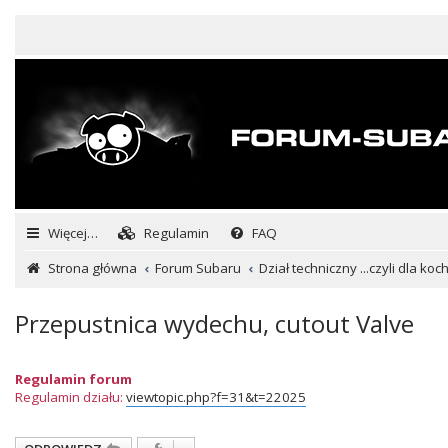
Więcej…
Regulamin
FAQ
Strona główna
Forum Subaru
Dział techniczny ...czyli dla ko
Przepustnica wydechu, cutout Valve
Regulamin forum
Regulamin działu:
viewtopic.php?f=31&t=22025