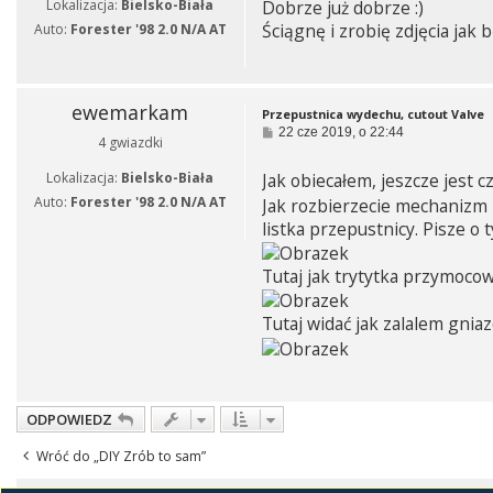
Lokalizacja:
Bielsko-Biała
Dobrze już dobrze :)
t
Ściągnę i zrobię zdjęcia jak 
Auto:
Forester '98 2.0 N/A AT
ewemarkam
Przepustnica wydechu, cutout Valve
P
22 cze 2019, o 22:44
4 gwiazdki
o
s
Lokalizacja:
Bielsko-Biała
Jak obiecałem, jeszcze jest cz
t
Auto:
Forester '98 2.0 N/A AT
Jak rozbierzecie mechanizm p
listka przepustnicy. Pisze o
Tutaj jak trytytka przymocow
Tutaj widać jak zalalem gnia
ODPOWIEDZ
Wróć do „DIY Zrób to sam”