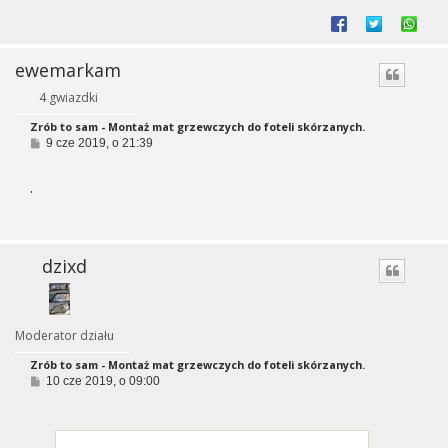
ewemarkam
4 gwiazdki
Zrób to sam - Montaż mat grzewczych do foteli skórzanych.
P
9 cze 2019, o 21:39
o
s
.
t
dzixd
Moderator działu
Zrób to sam - Montaż mat grzewczych do foteli skórzanych.
P
10 cze 2019, o 09:00
o
s
t