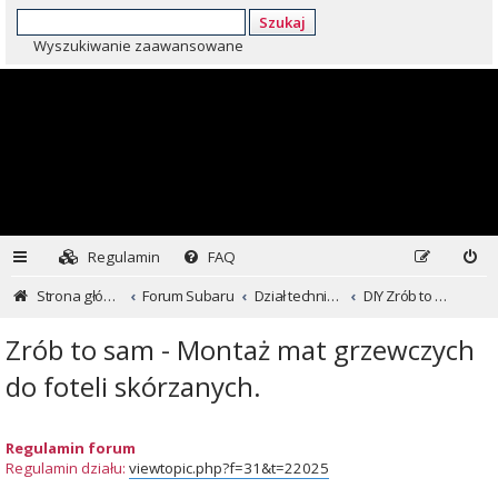
Szukaj
Wyszukiwanie zaawansowane
Regulamin
FAQ
Strona główna
Forum Subaru
Dział techniczny ...czyli dla kochających inaczej
DIY Zrób to sam
Zrób to sam - Montaż mat grzewczych
do foteli skórzanych.
Regulamin forum
Regulamin działu:
viewtopic.php?f=31&t=22025