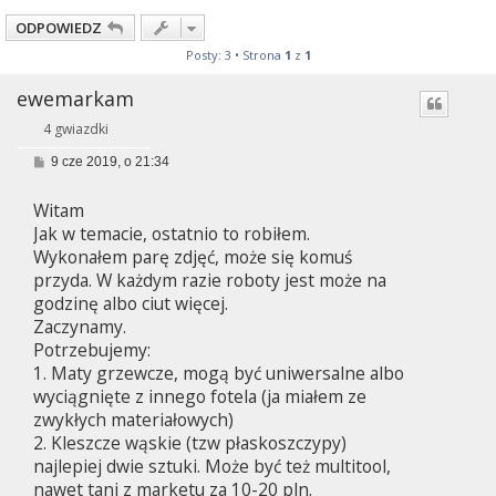
ODPOWIEDZ
Posty: 3 • Strona
1
z
1
ewemarkam
4 gwiazdki
P
9 cze 2019, o 21:34
o
s
Witam
t
Jak w temacie, ostatnio to robiłem.
Wykonałem parę zdjęć, może się komuś
przyda. W każdym razie roboty jest może na
godzinę albo ciut więcej.
Zaczynamy.
Potrzebujemy:
1. Maty grzewcze, mogą być uniwersalne albo
wyciągnięte z innego fotela (ja miałem ze
zwykłych materiałowych)
2. Kleszcze wąskie (tzw płaskoszczypy)
najlepiej dwie sztuki. Może być też multitool,
nawet tani z marketu za 10-20 pln.