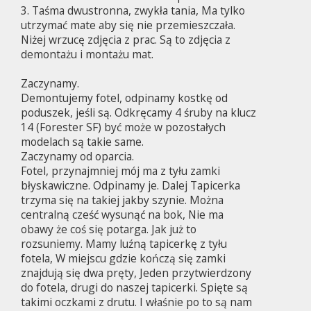
3. Taśma dwustronna, zwykła tania, Ma tylko
utrzymać mate aby się nie przemieszczała.
Niżej wrzucę zdjęcia z prac. Są to zdjęcia z
demontażu i montażu mat.
Zaczynamy.
Demontujemy fotel, odpinamy kostkę od
poduszek, jeśli są. Odkręcamy 4 śruby na klucz
14 (Forester SF) być może w pozostałych
modelach są takie same.
Zaczynamy od oparcia.
Fotel, przynajmniej mój ma z tyłu zamki
błyskawiczne. Odpinamy je. Dalej Tapicerka
trzyma się na takiej jakby szynie. Można
centralną cześć wysunąć na bok, Nie ma
obawy że coś się potarga. Jak już to
rozsuniemy. Mamy luźną tapicerkę z tyłu
fotela, W miejscu gdzie kończą się zamki
znajdują się dwa pręty, Jeden przytwierdzony
do fotela, drugi do naszej tapicerki. Spięte są
takimi oczkami z drutu. I właśnie po to są nam