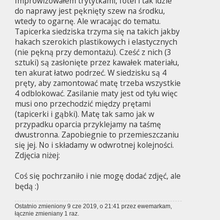
Improwizowałem trytytkami, fotel i tak idzie
do naprawy jest pęknięty szew na środku,
wtedy to ogarnę. Ale wracając do tematu.
Tapicerka siedziska trzyma się na takich jakby
hakach szerokich plastikowych i elastycznych
(nie pękną przy demontażu). Cześć z nich (3
sztuki) są zasłonięte przez kawałek materiału,
ten akurat łatwo podrzeć. W siedzisku są 4
pręty, aby zamontować matę trzeba wszystkie
4 odblokować. Zasilanie maty jest od tyłu więc
musi ono przechodzić między prętami
(tapicerki i gąbki). Matę tak samo jak w
przypadku oparcia przyklejamy na taśmę
dwustronna. Zapobiegnie to przemieszczaniu
się jej. No i składamy w odwrotnej kolejności.
Zdjęcia niżej:
Coś się pochrzaniło i nie mogę dodać zdjęć, ale
będą :)
Ostatnio zmieniony 9 cze 2019, o 21:41 przez
ewemarkam
,
łącznie zmieniany 1 raz.