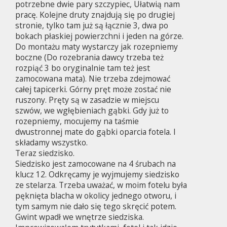
potrzebne dwie pary szczypiec, Ułatwią nam
pracę. Kolejne druty znajdują się po drugiej
stronie, tylko tam już są łącznie 3, dwa po
bokach płaskiej powierzchni i jeden na górze.
Do montażu maty wystarczy jak rozepniemy
boczne (Do rozebrania dawcy trzeba też
rozpiąć 3 bo oryginalnie tam też jest
zamocowana mata). Nie trzeba zdejmować
całej tapicerki. Górny pręt może zostać nie
ruszony. Pręty są w zasadzie w miejscu
szwów, we wgłębieniach gąbki. Gdy już to
rozepniemy, mocujemy na taśmie
dwustronnej mate do gąbki oparcia fotela. I
składamy wszystko.
Teraz siedzisko.
Siedzisko jest zamocowane na 4 śrubach na
klucz 12. Odkręcamy je wyjmujemy siedzisko
ze stelarza. Trzeba uważać, w moim fotelu była
pęknięta blacha w okolicy jednego otworu, i
tym samym nie dało się tego skręcić potem.
Gwint wpadł we wnętrze siedziska.