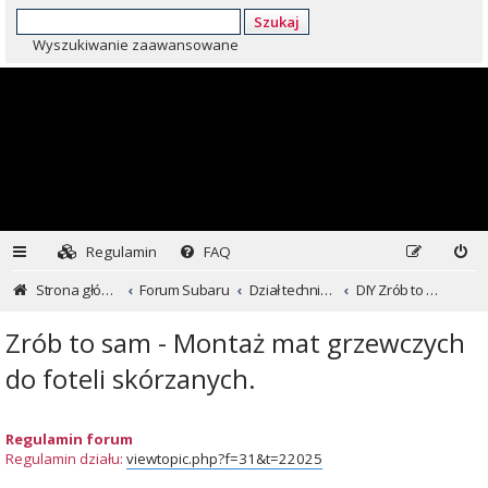
Szukaj
Wyszukiwanie zaawansowane
Regulamin
FAQ
Strona główna
Forum Subaru
Dział techniczny ...czyli dla kochających inaczej
DIY Zrób to sam
Zrób to sam - Montaż mat grzewczych
do foteli skórzanych.
Regulamin forum
Regulamin działu:
viewtopic.php?f=31&t=22025