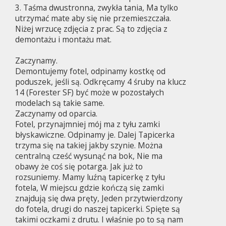
3. Taśma dwustronna, zwykła tania, Ma tylko
utrzymać mate aby się nie przemieszczała.
Niżej wrzucę zdjęcia z prac. Są to zdjęcia z
demontażu i montażu mat.
Zaczynamy.
Demontujemy fotel, odpinamy kostkę od
poduszek, jeśli są. Odkręcamy 4 śruby na klucz
14 (Forester SF) być może w pozostałych
modelach są takie same.
Zaczynamy od oparcia.
Fotel, przynajmniej mój ma z tyłu zamki
błyskawiczne. Odpinamy je. Dalej Tapicerka
trzyma się na takiej jakby szynie. Można
centralną cześć wysunąć na bok, Nie ma
obawy że coś się potarga. Jak już to
rozsuniemy. Mamy luźną tapicerkę z tyłu
fotela, W miejscu gdzie kończą się zamki
znajdują się dwa pręty, Jeden przytwierdzony
do fotela, drugi do naszej tapicerki. Spięte są
takimi oczkami z drutu. I właśnie po to są nam