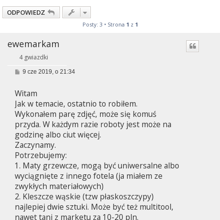
ODPOWIEDZ
Posty: 3 • Strona
1
z
1
ewemarkam
4 gwiazdki
P
9 cze 2019, o 21:34
o
s
Witam
t
Jak w temacie, ostatnio to robiłem.
Wykonałem parę zdjęć, może się komuś
przyda. W każdym razie roboty jest może na
godzinę albo ciut więcej.
Zaczynamy.
Potrzebujemy:
1. Maty grzewcze, mogą być uniwersalne albo
wyciągnięte z innego fotela (ja miałem ze
zwykłych materiałowych)
2. Kleszcze wąskie (tzw płaskoszczypy)
najlepiej dwie sztuki. Może być też multitool,
nawet tani z marketu za 10-20 pln.