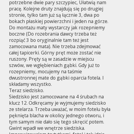
potrzebne dwie pary szczypiec, Ułatwią nam
pracę. Kolejne druty znajdują się po drugiej
stronie, tylko tam już są łącznie 3, dwa po
bokach płaskiej powierzchni i jeden na górze.
Do montażu maty wystarczy jak rozepniemy
boczne (Do rozebrania dawcy trzeba też
rozpiąć 3 bo oryginalnie tam też jest
zamocowana mata). Nie trzeba zdejmować
całej tapicerki. Górny pręt może zostać nie
ruszony. Pręty są w zasadzie w miejscu
szwów, we wgłębieniach gąbki. Gdy już to
rozepniemy, mocujemy na taśmie
dwustronnej mate do gąbki oparcia fotela. I
składamy wszystko.
Teraz siedzisko.
Siedzisko jest zamocowane na 4 śrubach na
klucz 12. Odkręcamy je wyjmujemy siedzisko
ze stelarza. Trzeba uważać, w moim fotelu była
pęknięta blacha w okolicy jednego otworu, i
tym samym nie dało się tego skręcić potem.
Gwint wpadł we wnętrze siedziska.