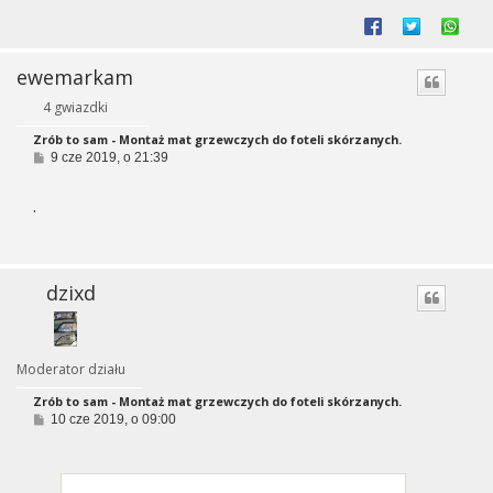
ewemarkam
4 gwiazdki
Zrób to sam - Montaż mat grzewczych do foteli skórzanych.
P
9 cze 2019, o 21:39
o
s
.
t
dzixd
Moderator działu
Zrób to sam - Montaż mat grzewczych do foteli skórzanych.
P
10 cze 2019, o 09:00
o
s
t