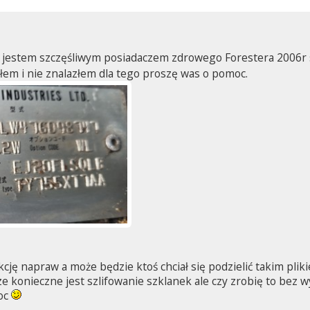
 jestem szczęśliwym posiadaczem zdrowego Forestera 2006r si
łem i nie znalazłem dla tego proszę was o pomoc.
kcję napraw a może będzie ktoś chciał się podzielić takim plik
e konieczne jest szlifowanie szklanek ale czy zrobię to bez wy
oc