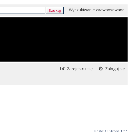
Wyszukiwanie zaawansowane
Szukaj
Zarejestruj się
Zaloguj się
Posty: 1 • Strona
1
z
1