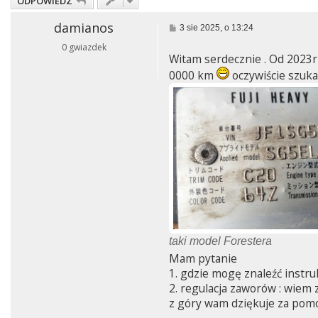
ODPOWIEDZ
damianos
P
3 sie 2025, o 13:24
o
0 gwiazdek
s
Witam serdecznie . Od 2023r
t
0000 km
oczywiście szuka
taki model Forestera
Mam pytanie
1. gdzie mogę znaleźć instru
2. regulacja zaworów : wiem z
z góry wam dziękuje za pom