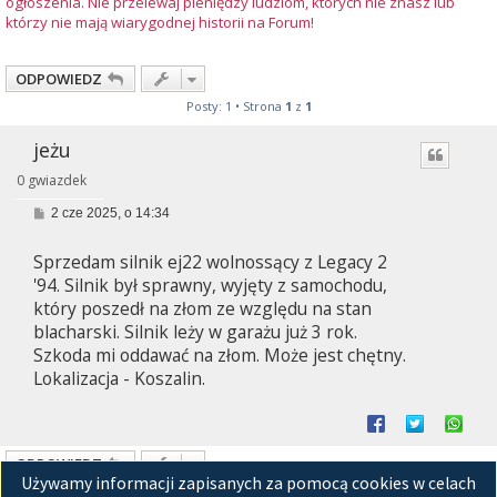
ogłoszenia. Nie przelewaj pieniędzy ludziom, których nie znasz lub
którzy nie mają wiarygodnej historii na Forum!
ODPOWIEDZ
Posty: 1 • Strona
1
z
1
jeżu
0 gwiazdek
P
2 cze 2025, o 14:34
o
s
Sprzedam silnik ej22 wolnossący z Legacy 2
t
'94. Silnik był sprawny, wyjęty z samochodu,
który poszedł na złom ze względu na stan
blacharski. Silnik leży w garażu już 3 rok.
Szkoda mi oddawać na złom. Może jest chętny.
Lokalizacja - Koszalin.
ODPOWIEDZ
Używamy informacji zapisanych za pomocą cookies w celach
Posty: 1 • Strona
1
z
1