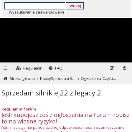
Szukaj
Wyszukiwanie zaawansowane
Regulamin
FAQ
Strona główna
Kupię/Sprzedam Subaru i nie tylko...
Ogłoszenia: Części i inne
Sprzedam silnik ej22 z legacy 2
Regulamin forum
Jeśli kupujesz coś z ogłoszenia na Forum robisz
to na własne ryzyko!
Administracja nie ponosi żadnej odpowiedzialności za zamieszczane