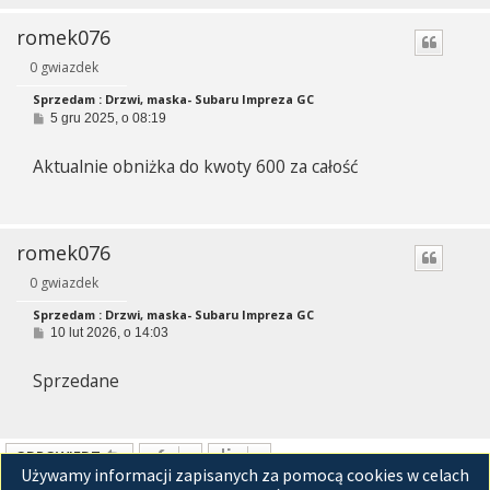
romek076
0 gwiazdek
Sprzedam : Drzwi, maska- Subaru Impreza GC
P
5 gru 2025, o 08:19
o
s
Aktualnie obniżka do kwoty 600 za całość
t
romek076
0 gwiazdek
Sprzedam : Drzwi, maska- Subaru Impreza GC
P
10 lut 2026, o 14:03
o
s
Sprzedane
t
ODPOWIEDZ
Używamy informacji zapisanych za pomocą cookies w celach
Posty: 5 • Strona
1
z
1