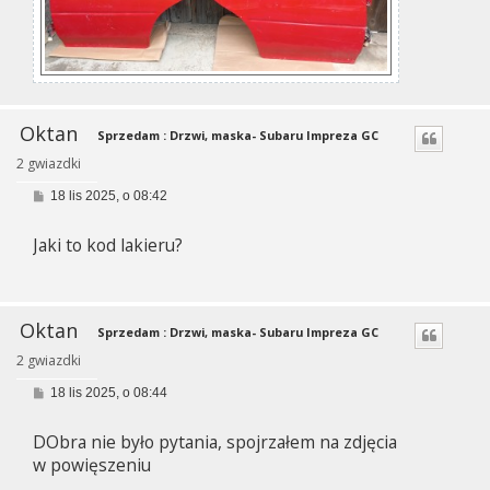
Oktan
Sprzedam : Drzwi, maska- Subaru Impreza GC
2 gwiazdki
P
18 lis 2025, o 08:42
o
s
Jaki to kod lakieru?
t
Oktan
Sprzedam : Drzwi, maska- Subaru Impreza GC
2 gwiazdki
P
18 lis 2025, o 08:44
o
s
DObra nie było pytania, spojrzałem na zdjęcia
t
w powięszeniu