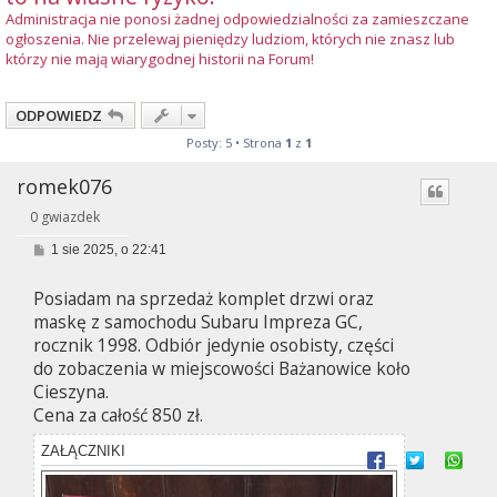
Administracja nie ponosi żadnej odpowiedzialności za zamieszczane
ogłoszenia. Nie przelewaj pieniędzy ludziom, których nie znasz lub
którzy nie mają wiarygodnej historii na Forum!
ODPOWIEDZ
Posty: 5 • Strona
1
z
1
romek076
0 gwiazdek
P
1 sie 2025, o 22:41
o
s
Posiadam na sprzedaż komplet drzwi oraz
t
maskę z samochodu Subaru Impreza GC,
rocznik 1998. Odbiór jedynie osobisty, części
do zobaczenia w miejscowości Bażanowice koło
Cieszyna.
Cena za całość 850 zł.
ZAŁĄCZNIKI