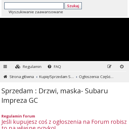
Szukaj
Wyszukiwanie zaawansowane
Regulamin
FAQ
Strona główna
Kupię/Sprzedam Subaru i nie tylko...
Ogłoszenia: Części i inne
Sprzedam : Drzwi, maska- Subaru
Impreza GC
Regulamin forum
Jeśli kupujesz coś z ogłoszenia na Forum robisz
to na własne ryzyko!