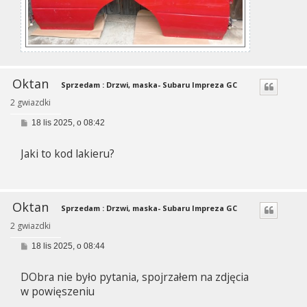
Oktan
Sprzedam : Drzwi, maska- Subaru Impreza GC
2 gwiazdki
P
18 lis 2025, o 08:42
o
s
Jaki to kod lakieru?
t
Oktan
Sprzedam : Drzwi, maska- Subaru Impreza GC
2 gwiazdki
P
18 lis 2025, o 08:44
o
s
DObra nie było pytania, spojrzałem na zdjęcia
t
w powięszeniu