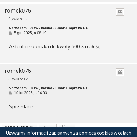
romek076
0 gwiazdek
Sprzedam : Drzwi, maska- Subaru Impreza GC
P
5 gru 2025, o 08:19
o
s
Aktualnie obniżka do kwoty 600 za całość
t
romek076
0 gwiazdek
Sprzedam : Drzwi, maska- Subaru Impreza GC
P
10 lut 2026, o 14:03
o
s
Sprzedane
t
ODPOWIEDZ
Używamy informacji zapisanych za pomocą cookies w celach
Posty: 5 • Strona
1
z
1