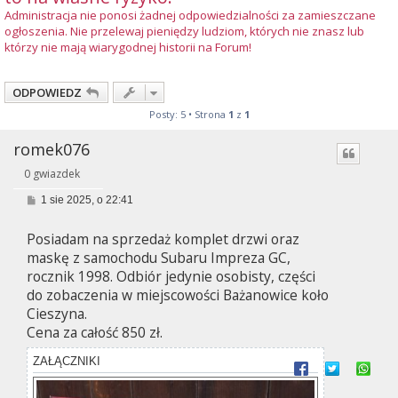
Administracja nie ponosi żadnej odpowiedzialności za zamieszczane
ogłoszenia. Nie przelewaj pieniędzy ludziom, których nie znasz lub
którzy nie mają wiarygodnej historii na Forum!
ODPOWIEDZ
Posty: 5 • Strona
1
z
1
romek076
0 gwiazdek
P
1 sie 2025, o 22:41
o
s
Posiadam na sprzedaż komplet drzwi oraz
t
maskę z samochodu Subaru Impreza GC,
rocznik 1998. Odbiór jedynie osobisty, części
do zobaczenia w miejscowości Bażanowice koło
Cieszyna.
Cena za całość 850 zł.
ZAŁĄCZNIKI