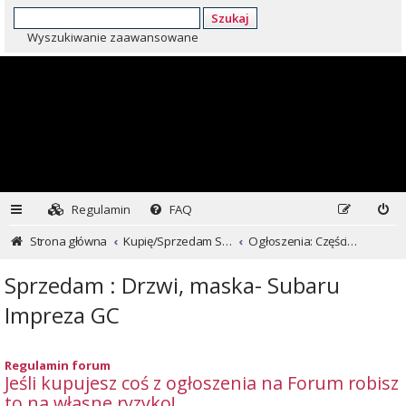
Szukaj
Wyszukiwanie zaawansowane
Regulamin
FAQ
Strona główna
Kupię/Sprzedam Subaru i nie tylko...
Ogłoszenia: Części i inne
Sprzedam : Drzwi, maska- Subaru
Impreza GC
Regulamin forum
Jeśli kupujesz coś z ogłoszenia na Forum robisz
to na własne ryzyko!