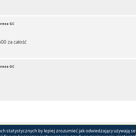
preza GC
00 za całość
preza GC
takt z nami
Regulamin i polityka prywatności
Zespół adminis
h statystycznych by lepiej zrozumieć jak odwiedzający używają se