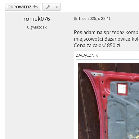
ODPOWIEDZ
romek076
P
1 sie 2025, o 22:41
o
0 gwiazdek
s
Posiadam na sprzedaż komple
t
miejscowości Bażanowice koł
Cena za całość 850 zł.
ZAŁĄCZNIKI