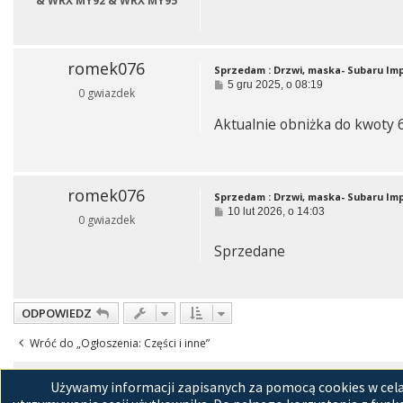
& WRX MY92 & WRX MY95
romek076
Sprzedam : Drzwi, maska- Subaru Im
P
5 gru 2025, o 08:19
0 gwiazdek
o
s
Aktualnie obniżka do kwoty 6
t
romek076
Sprzedam : Drzwi, maska- Subaru Im
P
10 lut 2026, o 14:03
0 gwiazdek
o
s
Sprzedane
t
ODPOWIEDZ
Wróć do „Ogłoszenia: Części i inne”
Strona główna
Kon
Używamy informacji zapisanych za pomocą cookies w celac