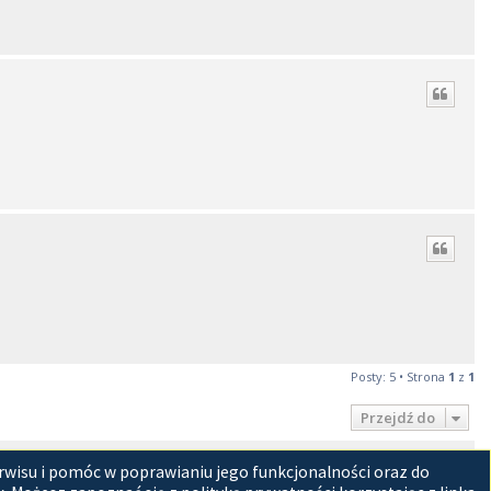
Posty: 5 • Strona
1
z
1
Przejdź do
tracyjny
Usuń ciasteczka witryny
Strefa czasowa
UTC+02:00
rwisu i pomóc w poprawianiu jego funkcjonalności oraz do