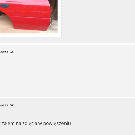
preza GC
preza GC
jrzałem na zdjęcia w powięszeniu