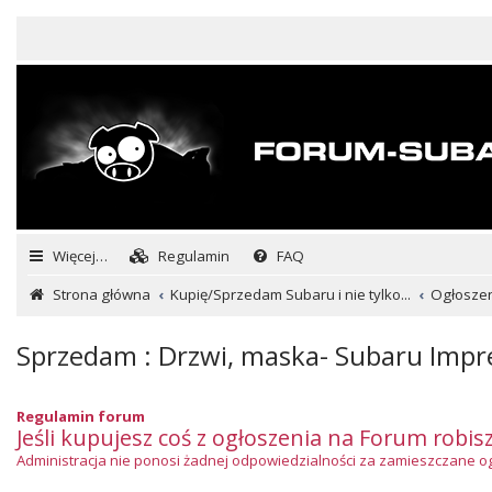
Więcej…
Regulamin
FAQ
Strona główna
Kupię/Sprzedam Subaru i nie tylko...
Ogłoszeni
Sprzedam : Drzwi, maska- Subaru Impr
Regulamin forum
Jeśli kupujesz coś z ogłoszenia na Forum robis
Administracja nie ponosi żadnej odpowiedzialności za zamieszczane ogło