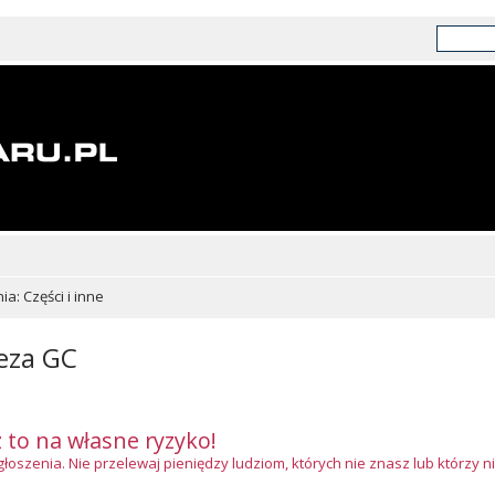
a: Części i inne
eza GC
z to na własne ryzyko!
szenia. Nie przelewaj pieniędzy ludziom, których nie znasz lub którzy ni