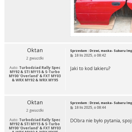
Oktan
Sprzedam : Drzwi, maska- Subaru Im
P
18 lis 2025, o 08:42
2 gwiazdki
o
s
Auto:
Turbodziad Rally Spec
Jaki to kod lakieru?
t
MY92 & STI MY15 & S-Turbo
MY00 'Overland' & FXT MY03
& WRX MY92 & WRX MY95
Oktan
Sprzedam : Drzwi, maska- Subaru Im
P
18 lis 2025, o 08:44
2 gwiazdki
o
s
Auto:
Turbodziad Rally Spec
DObra nie było pytania, spo
t
MY92 & STI MY15 & S-Turbo
MY00 'Overland' & FXT MY03