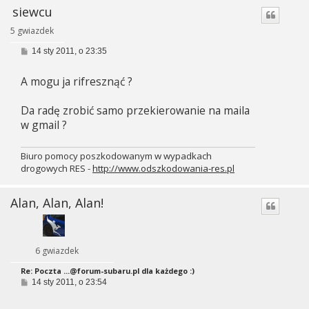
siewcu
5 gwiazdek
P
14 sty 2011, o 23:35
o
s
A mogu ja rifresznąć ?
t
Da radę zrobić samo przekierowanie na maila
w gmail ?
Biuro pomocy poszkodowanym w wypadkach
drogowych RES -
http://www.odszkodowania-res.pl
Alan, Alan, Alan!
6 gwiazdek
Re: Poczta
...@forum-subaru.pl
dla każdego :)
P
14 sty 2011, o 23:54
o
s