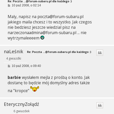
Re: Poczta
...@forum-subaru.pl
dla każdego :)
P
10 paź 2008, o 02:14
o
s
Maly, napisz na
poczta@forum-subaru.pl
t
jakiego maila chcesz i to wszystko. Jak czegos
nie bedziesz jeszcze wiedzial pisz na
narzeczonaadmina@forum-subaru.pl
... nie
wytrzymaleeeem
naLeśnik
Re: Poczta
...@forum-subaru.pl
dla każdego :)
4 gwiazdki
P
10 paź 2008, o 09:40
o
s
barbie
wysłałem mejla z prośbą o konto. Jak
t
dostanę to będzie mój domyślny adres także
na "kropce"
EterycznyŻołądź
6 gwiazdek