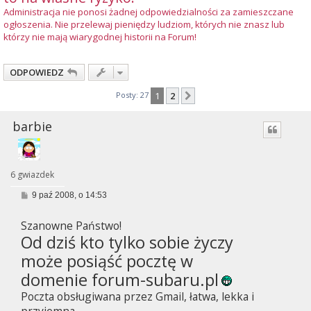
Administracja nie ponosi żadnej odpowiedzialności za zamieszczane
ogłoszenia. Nie przelewaj pieniędzy ludziom, których nie znasz lub
którzy nie mają wiarygodnej historii na Forum!
ODPOWIEDZ
Posty: 27
1
2
Następna
barbie
6 gwiazdek
P
9 paź 2008, o 14:53
o
s
Szanowne Państwo!
t
Od dziś kto tylko sobie życzy
może posiąść pocztę w
domenie forum-subaru.pl
Poczta obsługiwana przez Gmail, łatwa, lekka i