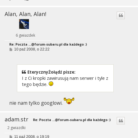
Alan, Alan, Alan!
6 gwiazdek
Re: Poczta
...@forum-subaru.pl
dla każdego :)
P
10 paź 2008, o 22:22
o
s
t
EterycznyŻołądź pisze:
I z Ci kropki zawirusują nam serwer i tyle z
tego będzie.
nie nam tylko googlowi.
adam.str
Re: Poczta
...@forum-subaru.pl
dla każdego :)
2 gwiazdki
P
11 paź 2008, o 19:19