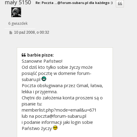
mały 5150
Re: Poczta
...@forum-subaru.pl
dla każdego :)
6 gwiazdek
P
10 paź 2008, o 00:32
o
s
t
barbie pisze:
Szanowne Państwo!
Od dziś kto tylko sobie życzy może
posiąść pocztę w domenie forum-
subaru.pl
Poczta obsługiwana przez Gmail, łatwa,
lekka i przyjemna.
Chętni do założenia konta proszeni są o
pisanie tu:
memberlist.php?mode=email&u=671
lub na
poczta@forum-subaru.pl
i podanie informacji jaki login sobie
Państwo życzy