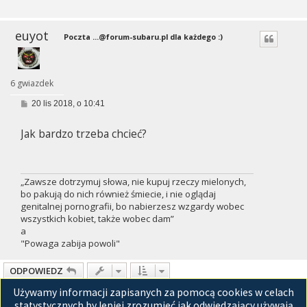
euyot
Poczta
...@forum-subaru.pl
dla każdego :)
6 gwiazdek
P
20 lis 2018, o 10:41
o
s
Jak bardzo trzeba chcieć?
t
„Zawsze dotrzymuj słowa, nie kupuj rzeczy mielonych,
bo pakują do nich również śmiecie, i nie oglądaj
genitalnej pornografii, bo nabierzesz wzgardy wobec
wszystkich kobiet, także wobec dam”
a
"Powaga zabija powoli"
ODPOWIEDZ
Używamy informacji zapisanych za pomocą cookies w celach
Posty: 27
1
2
Następna
statystycznych by lepiej zrozumieć jak odwiedzający używają