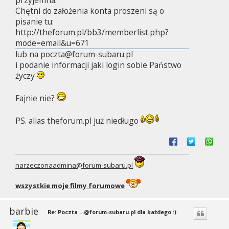
przyjemna.
Chętni do założenia konta proszeni są o
pisanie tu:
http://theforum.pl/bb3/memberlist.php?
mode=email&u=671
lub na
poczta@forum-subaru.pl
i podanie informacji jaki login sobie Państwo
życzy
Fajnie nie?
PS. alias theforum.pl już niedługo
narzeczonaadmina@forum-subaru.pl
wszystkie moje filmy forumowe
barbie
Re: Poczta
...@forum-subaru.pl
dla każdego :)