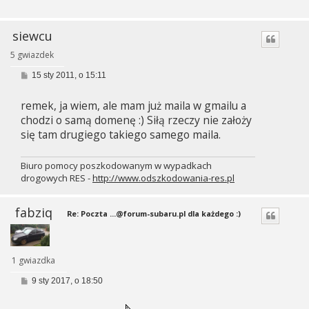
siewcu
5 gwiazdek
P
15 sty 2011, o 15:11
o
s
remek, ja wiem, ale mam już maila w gmailu a
t
chodzi o samą domenę :) Siłą rzeczy nie założy
się tam drugiego takiego samego maila.
Biuro pomocy poszkodowanym w wypadkach
drogowych RES -
http://www.odszkodowania-res.pl
fabziq
Re: Poczta
...@forum-subaru.pl
dla każdego :)
1 gwiazdka
P
9 sty 2017, o 18:50
o
s
t