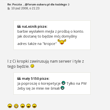
Re: Poczta
...@forum-subaru.pl
dla każdego :)
P
10 paź 2008, o 21:23
o
s
t
naLeśnik pisze:
barbie wysłałem mejla z prośbą o konto.
Jak dostanę to będzie mój domyślny
adres także na "kropce"
I z Ci kropki zawirusują nam serwer i tyle z
tego będzie.
mały 5150 pisze:
Ja poproszę o korepetycje
Tylko na PW
żeby się ze mnie nie śmiali