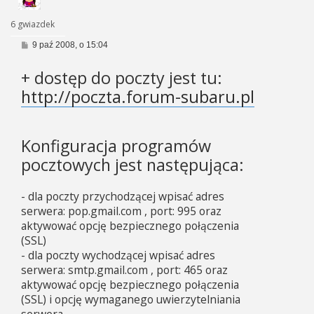
6 gwiazdek
P
9 paź 2008, o 15:04
o
s
+ dostęp do poczty jest tu:
t
http://poczta.forum-subaru.pl
Konfiguracja programów
pocztowych jest następująca:
- dla poczty przychodzącej wpisać adres
serwera: pop.gmail.com , port: 995 oraz
aktywować opcję bezpiecznego połączenia
(SSL)
- dla poczty wychodzącej wpisać adres
serwera: smtp.gmail.com , port: 465 oraz
aktywować opcję bezpiecznego połączenia
(SSL) i opcję wymaganego uwierzytelniania
serwera