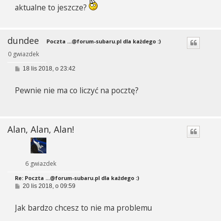
aktualne to jeszcze?
dundee
Poczta
...@forum-subaru.pl
dla każdego :)
0 gwiazdek
P
18 lis 2018, o 23:42
o
s
Pewnie nie ma co liczyć na pocztę?
t
Alan, Alan, Alan!
6 gwiazdek
Re: Poczta
...@forum-subaru.pl
dla każdego :)
P
20 lis 2018, o 09:59
o
s
Jak bardzo chcesz to nie ma problemu
t