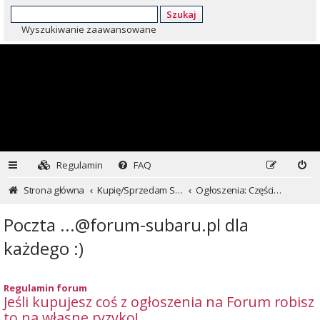
Szukaj
Wyszukiwanie zaawansowane
Regulamin
FAQ
Strona główna
Kupię/Sprzedam Subaru i nie tylko...
Ogłoszenia: Części i inne
Poczta
...@forum-subaru.pl
dla
każdego :)
Regulamin forum
Jeśli kupujesz coś z ogłoszenia na Forum robisz
to na własne ryzyko!