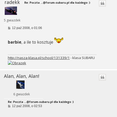
radekk
Re: Poczta
...@forum-subaru.pl
dla każdego :)
5 gwiazdek
P
12 paź 2008, o 01:06
o
s
t
barbie
, a ile to kosztuje
http://nasza-klasa.pl/school/131339/1
- klasa SUBARU
Alan, Alan, Alan!
6 gwiazdek
Re: Poczta
...@forum-subaru.pl
dla każdego :)
P
12 paź 2008, o 02:53
o
s
t