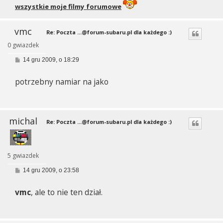
wszystkie moje filmy forumowe
vmc
Re: Poczta
...@forum-subaru.pl
dla każdego :)
0 gwiazdek
P
14 gru 2009, o 18:29
o
s
potrzebny namiar na jako
t
michal
Re: Poczta
...@forum-subaru.pl
dla każdego :)
5 gwiazdek
P
14 gru 2009, o 23:58
o
s
vmc
, ale to nie ten dział.
t