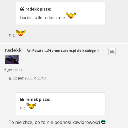
radekk pisze:
barbie, a ile to kosztuje
nic
radekk
Re: Poczta
...@forum-subaru.pl
dla każdego :)
5 gwiazdek
P
12 paź 2008, o 11:40
o
s
t
remek pisze:
nic
To nie chce, bo to nie podnosi kawiorowości