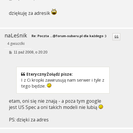
o
s
t
dziękuję za adresik
naLeśnik
Re: Poczta
...@forum-subaru.pl
dla każdego :)
4 gwiazdki
P
11 paź 2008, o 20:20
o
s
t
EterycznyŻołądź pisze:
I z Ci kropki zawirusują nam serwer i tyle z
tego będzie.
etam, oni się nie znają - a poza tym google
jest US Spec a oni takich modeli nie lubią
PS: dzięki za adres