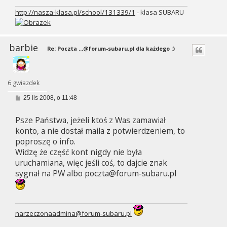
http://nasza-klasa.pl/school/131339/1
- klasa SUBARU
barbie
Re: Poczta
...@forum-subaru.pl
dla każdego :)
6 gwiazdek
P
25 lis 2008, o 11:48
o
s
Psze Państwa, jeżeli ktoś z Was zamawiał
t
konto, a nie dostał maila z potwierdzeniem, to
poproszę o info.
Widzę że część kont nigdy nie była
uruchamiana, więc jeśli coś, to dajcie znak
sygnał na PW albo
poczta@forum-subaru.pl
narzeczonaadmina@forum-subaru.pl