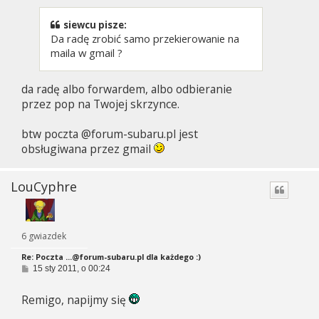
t
siewcu pisze:
Da radę zrobić samo przekierowanie na
maila w gmail ?
da radę albo forwardem, albo odbieranie
przez pop na Twojej skrzynce.
btw poczta @forum-subaru.pl jest
obsługiwana przez gmail
LouCyphre
6 gwiazdek
Re: Poczta
...@forum-subaru.pl
dla każdego :)
P
15 sty 2011, o 00:24
o
s
Remigo, napijmy się
t