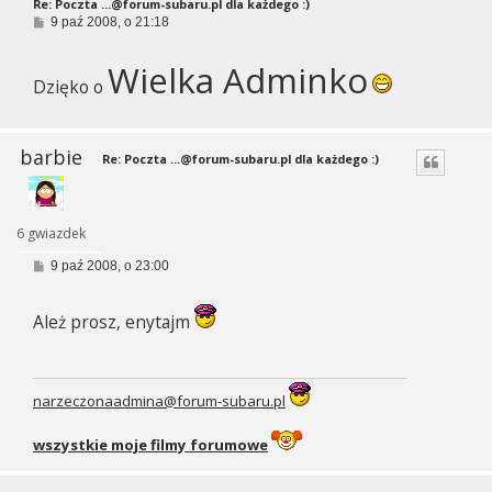
Re: Poczta
...@forum-subaru.pl
dla każdego :)
P
9 paź 2008, o 21:18
o
s
Wielka Adminko
t
Dzięko o
barbie
Re: Poczta
...@forum-subaru.pl
dla każdego :)
6 gwiazdek
P
9 paź 2008, o 23:00
o
s
t
Ależ prosz, enytajm
narzeczonaadmina@forum-subaru.pl
wszystkie moje filmy forumowe