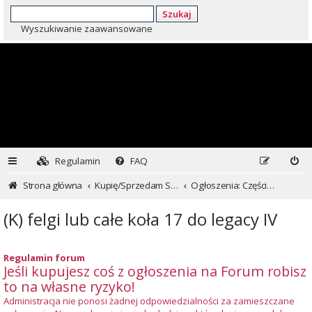
Szukaj
Wyszukiwanie zaawansowane
Regulamin
FAQ
Strona główna
Kupię/Sprzedam Subaru i nie tylko...
Ogłoszenia: Części i inne
(K) felgi lub całe koła 17 do legacy IV
Regulamin forum
Jeśli kupujesz coś z ogłoszenia na Forum robisz
to na własne ryzyko!
Administracja nie ponosi żadnej odpowiedzialności za zamieszczane