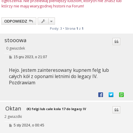
ogłoszenia. Nie przelewaj pieniędzy ludziom, których nie znasz lub
którzy nie mają wiarygodnej historii na Forum!
ODPOWIEDZ
Posty: 3 • Strona
1
z
1
stooowa
0 gwiazdek
P
15 gru 2023, o 21:07
o
s
Hejo. Jestem zainteresowany kupnem felg lub
t
całych kół z oponami letnimi do legacy IV.
Pozdrawiam
Oktan
(K) felgi lub całe koła 17 do legacy IV
2 gwiazdki
P
5 sty 2024, o 00:45
o