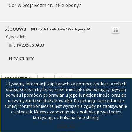
s
Coś więcej? Rozmiar, jakie opony?
t
stooowa
(K) felgi lub całe koła 17 do legacy IV
0 gwiazdek
P
5 sty 2024, o 09:38
o
s
Nieaktualne
t
ODPOWIEDZ
Używamy informacji zapisanych za pomocą cookies w celach
Posty: 3 • Strona
1
z
1
statystycznych by lepiej zrozumieć jak odwiedzający używają
serwisu i pomóc w poprawianiu jego funkcjonalności oraz do
Przejdź do
utrzymywania sesji użytkownika. Do pełnego korzystania z
funkcji forum konieczne jest wyrażenie zgody na zapisywanie
Strona główna
ciasteczek. Możesz zapoznać się z polityką prywatności
korzystając z linka na dole strony.
Technologię dostarcza
phpBB
® Forum Software © phpBB Limited
Polski pakiet językowy dostarcza
phpBB.pl
Akceptuję
GZIP: Off