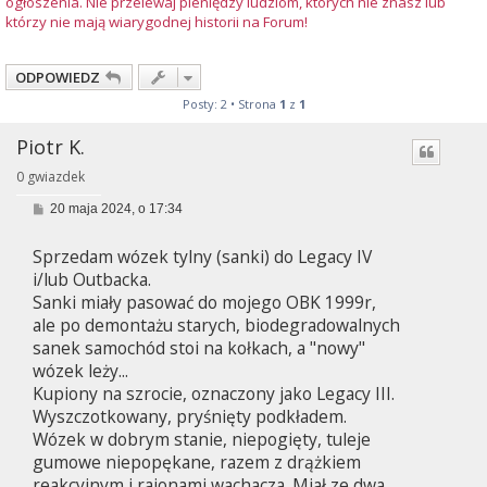
ogłoszenia. Nie przelewaj pieniędzy ludziom, których nie znasz lub
którzy nie mają wiarygodnej historii na Forum!
ODPOWIEDZ
Posty: 2 • Strona
1
z
1
Piotr K.
0 gwiazdek
P
20 maja 2024, o 17:34
o
s
Sprzedam wózek tylny (sanki) do Legacy IV
t
i/lub Outbacka.
Sanki miały pasować do mojego OBK 1999r,
ale po demontażu starych, biodegradowalnych
sanek samochód stoi na kołkach, a "nowy"
wózek leży...
Kupiony na szrocie, oznaczony jako Legacy III.
Wyszczotkowany, pryśnięty podkładem.
Wózek w dobrym stanie, niepogięty, tuleje
gumowe niepopękane, razem z drążkiem
reakcyjnym i raionami wachacza. Miał ze dwa