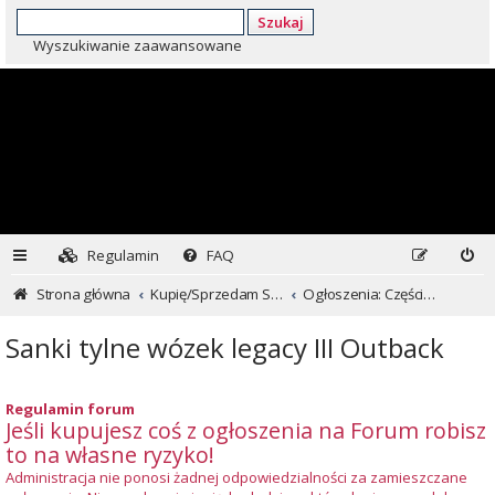
Szukaj
Wyszukiwanie zaawansowane
Regulamin
FAQ
Strona główna
Kupię/Sprzedam Subaru i nie tylko...
Ogłoszenia: Części i inne
Sanki tylne wózek legacy III Outback
Regulamin forum
Jeśli kupujesz coś z ogłoszenia na Forum robisz
to na własne ryzyko!
Administracja nie ponosi żadnej odpowiedzialności za zamieszczane