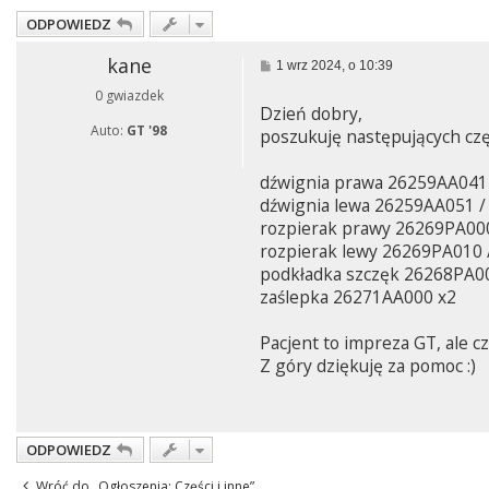
ODPOWIEDZ
kane
P
1 wrz 2024, o 10:39
o
0 gwiazdek
s
Dzień dobry,
t
Auto:
GT '98
poszukuję następujących czę
dźwignia prawa 26259AA041
dźwignia lewa 26259AA051 
rozpierak prawy 26269PA00
rozpierak lewy 26269PA010 
podkładka szczęk 26268PA0
zaślepka 26271AA000 x2
Pacjent to impreza GT, ale 
Z góry dziękuję za pomoc :)
ODPOWIEDZ
Wróć do „Ogłoszenia: Części i inne”