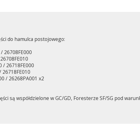
ści do hamulca postojowego:
 / 26708FE000
/ 26708FE010
0 / 26718FE000
/ 26718FE010
00 / 26268PA001 x2
części są współdzielone w GC/GD, Foresterze SF/SG pod warun