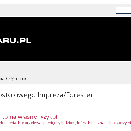
a: Części i inne
stojowego Impreza/Forester
z to na własne ryzyko!
szenia. Nie przelewaj pieniędzy ludziom, których nie znasz lub którzy ni