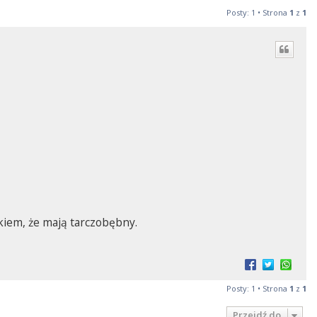
Posty: 1 • Strona
1
z
1
kiem, że mają tarczobębny.
Posty: 1 • Strona
1
z
1
Przejdź do