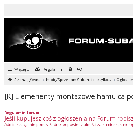
Więcej…
Regulamin
FAQ
Strona główna
Kupię/Sprzedam Subaru i nie tylko...
Ogłoszeni
[K] Elemenenty montażowe hamulca po
Regulamin forum
Jeśli kupujesz coś z ogłoszenia na Forum robis
Administracja nie ponosi żadnej odpowiedzialności za zamieszczane ogło