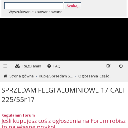
Szukaj
Wyszukiwanie zaawansowane
Regulamin
FAQ
Strona główna
Kupię/Sprzedam Subaru i nie tylko...
Ogłoszenia: Części i inne
SPRZEDAM FELGI ALUMINIOWE 17 CALI
225/55r17
Regulamin forum
Jeśli kupujesz coś z ogłoszenia na Forum robisz
to na własne ryzyko!