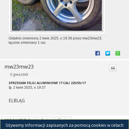
Ostatnio zmieniony 2 kwie 2025, o 19:39 przez
mw23mw23
,
łącznie zmieniany 1 raz.
mw23mw23
0 gwiazdek
SPRZEDAM FELGI ALUMINIOWE 17 CALI 225/55r17
P
2 kwie 2025, o 19:37
o
s
ELBLĄG
t
ODPOWIEDZ
Używamy informacji zapisanych za pomocą cookies w celach
Posty: 2 • Strona
1
z
1