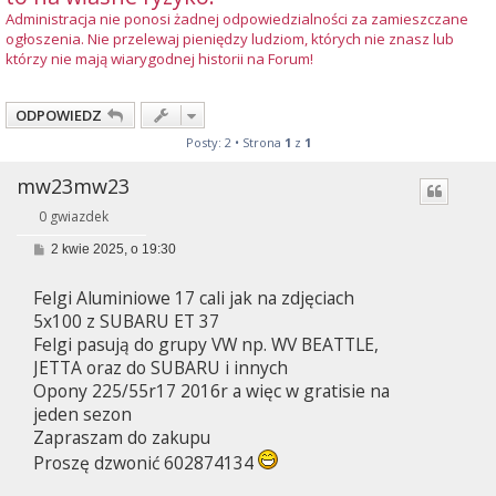
Administracja nie ponosi żadnej odpowiedzialności za zamieszczane
ogłoszenia. Nie przelewaj pieniędzy ludziom, których nie znasz lub
którzy nie mają wiarygodnej historii na Forum!
ODPOWIEDZ
Posty: 2 • Strona
1
z
1
mw23mw23
0 gwiazdek
P
2 kwie 2025, o 19:30
o
s
Felgi Aluminiowe 17 cali jak na zdjęciach
t
5x100 z SUBARU ET 37
Felgi pasują do grupy VW np. WV BEATTLE,
JETTA oraz do SUBARU i innych
Opony 225/55r17 2016r a więc w gratisie na
jeden sezon
Zapraszam do zakupu
Proszę dzwonić 602874134