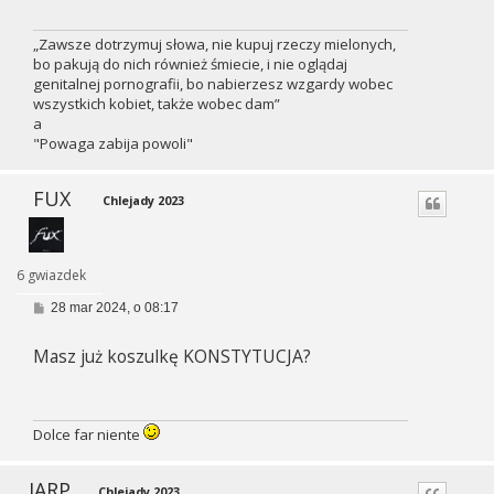
„Zawsze dotrzymuj słowa, nie kupuj rzeczy mielonych,
bo pakują do nich również śmiecie, i nie oglądaj
genitalnej pornografii, bo nabierzesz wzgardy wobec
wszystkich kobiet, także wobec dam”
a
"Powaga zabija powoli"
FUX
Chlejady 2023
6 gwiazdek
P
28 mar 2024, o 08:17
o
s
Masz już koszulkę KONSTYTUCJA?
t
Dolce far niente
JARP
Chlejady 2023