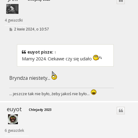
4 gwiazdki
P
2 kwie 2024, o 10:57
o
s
t
euyot
pisze:
↑
Mamy 2024. Ciekawe czy się udało
Bryndza niestety...
... jeszcze tak nie było, żeby jakoś nie było...
euyot
Chlejady 2023
6 gwiazdek