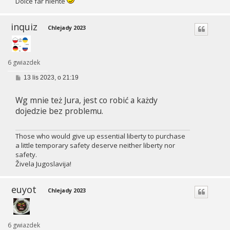
Dolce far niente
inquiz
Chlejady 2023
6 gwiazdek
P
13 lis 2023, o 21:19
o
s
Wg mnie też Jura, jest co robić a każdy
t
dojedzie bez problemu.
Those who would give up essential liberty to purchase
a little temporary safety deserve neither liberty nor
safety.
Živela Jugoslavija!
euyot
Chlejady 2023
6 gwiazdek