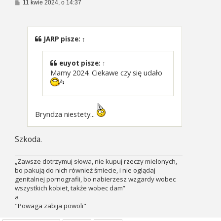
P
11 kwie 2024, o 14:37
o
s
t
JARP
pisze:
↑
euyot
pisze:
↑
Mamy 2024. Ciekawe czy się udało
Bryndza niestety...
Szkoda.
„Zawsze dotrzymuj słowa, nie kupuj rzeczy mielonych,
bo pakują do nich również śmiecie, i nie oglądaj
genitalnej pornografii, bo nabierzesz wzgardy wobec
wszystkich kobiet, także wobec dam”
a
"Powaga zabija powoli"