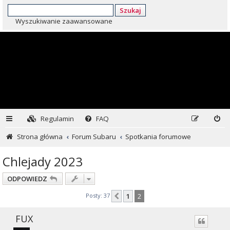
Szukaj
Wyszukiwanie zaawansowane
Regulamin
FAQ
Strona główna
Forum Subaru
Spotkania forumowe
Chlejady 2023
ODPOWIEDZ
Posty: 37
1
2
Poprzednia
FUX