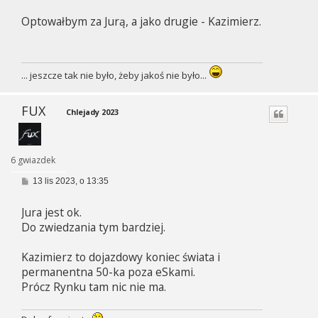
s
Optowałbym za Jurą, a jako drugie - Kazimierz.
t
... jeszcze tak nie było, żeby jakoś nie było...
FUX
Chlejady 2023
6 gwiazdek
P
13 lis 2023, o 13:35
o
s
Jura jest ok.
t
Do zwiedzania tym bardziej.
Kazimierz to dojazdowy koniec świata i
permanentna 50-ka poza eSkami.
Prócz Rynku tam nic nie ma.