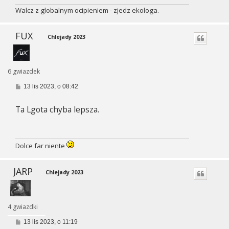
Walcz z globalnym ocipieniem - zjedz ekologa.
FUX
Chlejady 2023
6 gwiazdek
P
13 lis 2023, o 08:42
o
s
Ta Lgota chyba lepsza.
t
Dolce far niente
JARP
Chlejady 2023
4 gwiazdki
P
13 lis 2023, o 11:19
o