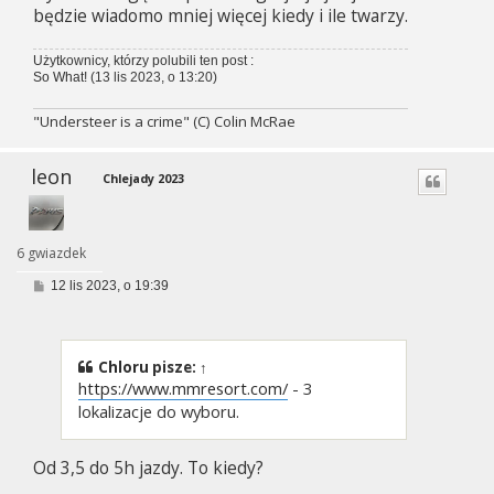
będzie wiadomo mniej więcej kiedy i ile twarzy.
Użytkownicy, którzy polubili ten post :
So What!
(13 lis 2023, o 13:20)
"Understeer is a crime" (C) Colin McRae
leon
Chlejady 2023
6 gwiazdek
P
12 lis 2023, o 19:39
o
s
t
Chloru
pisze:
↑
https://www.mmresort.com/
- 3
lokalizacje do wyboru.
Od 3,5 do 5h jazdy. To kiedy?