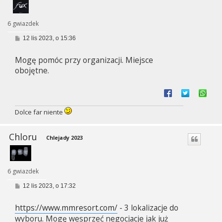
6 gwiazdek
P
12 lis 2023, o 15:36
o
s
Mogę pomóc przy organizacji. Miejsce
t
obojętne.
Dolce far niente
Chloru
Chlejady 2023
6 gwiazdek
P
12 lis 2023, o 17:32
o
s
https://www.mmresort.com/
- 3 lokalizacje do
t
wyboru. Mogę wesprzeć negocjacje jak już