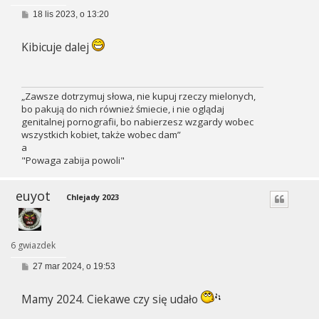
P
18 lis 2023, o 13:20
o
s
t
Kibicuje dalej
„Zawsze dotrzymuj słowa, nie kupuj rzeczy mielonych,
bo pakują do nich również śmiecie, i nie oglądaj
genitalnej pornografii, bo nabierzesz wzgardy wobec
wszystkich kobiet, także wobec dam”
a
"Powaga zabija powoli"
euyot
Chlejady 2023
6 gwiazdek
P
27 mar 2024, o 19:53
o
s
t
Mamy 2024. Ciekawe czy się udało