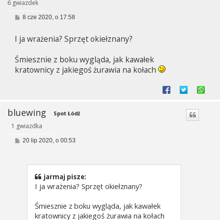
6 gwiazdek
P
8 cze 2020, o 17:58
o
s
I ja wrażenia? Sprzęt okiełznany?
t
Śmiesznie z boku wygląda, jak kawałek
kratownicy z jakiegoś żurawia na kołach
bluewing
Spot Łódź
1 gwiazdka
P
20 lip 2020, o 00:53
o
s
t
jarmaj pisze:
I ja wrażenia? Sprzęt okiełznany?
Śmiesznie z boku wygląda, jak kawałek
kratownicy z jakiegoś żurawia na kołach