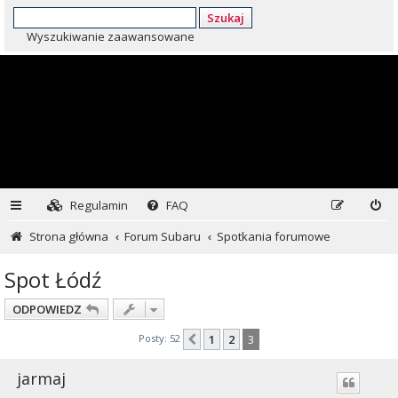
Szukaj
Wyszukiwanie zaawansowane
Regulamin
FAQ
Strona główna
Forum Subaru
Spotkania forumowe
Spot Łódź
ODPOWIEDZ
Posty: 52
1
2
3
Poprzednia
jarmaj