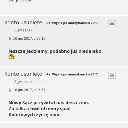
Konto usunięte
Re: Wigilia po amerykańsku 2017
6 gwiazdek
P
16 gru 2017, o 06:16
o
s
Jeszcze jedziemy, podobno już niedaleko.
t
Konto usunięte
Re: Wigilia po amerykańsku 2017
6 gwiazdek
P
16 gru 2017, o 06:57
o
s
Nowy Sącz przywitał nas deszczem.
t
Za kilka chwil idziemy spać.
Kolorowych życzę nam.