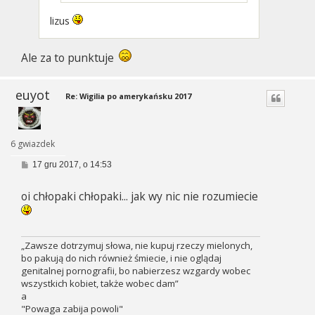
lizus
Ale za to punktuje
euyot
Re: Wigilia po amerykańsku 2017
6 gwiazdek
P
17 gru 2017, o 14:53
o
s
oi chłopaki chłopaki... jak wy nic nie rozumiecie
t
„Zawsze dotrzymuj słowa, nie kupuj rzeczy mielonych,
bo pakują do nich również śmiecie, i nie oglądaj
genitalnej pornografii, bo nabierzesz wzgardy wobec
wszystkich kobiet, także wobec dam”
a
"Powaga zabija powoli"