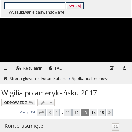
Szukaj
Wyszukiwanie zaawansowane
Regulamin
FAQ
Strona główna
Forum Subaru
Spotkania forumowe
Wigilia po amerykańsku 2017
ODPOWIEDZ
Strona
13
z
15
Posty: 351
1
11
12
13
14
15
Poprzednia
Następna
…
Konto usunięte