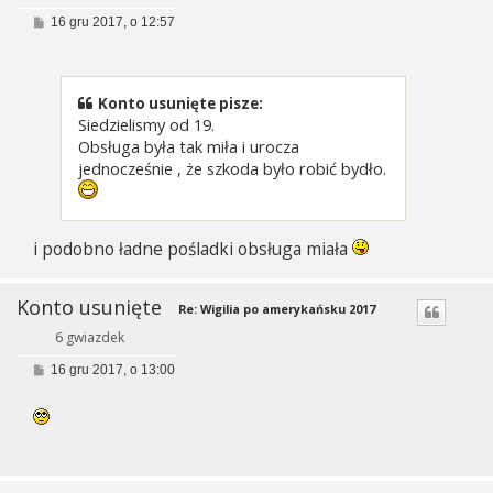
P
16 gru 2017, o 12:57
o
s
t
Konto usunięte pisze:
Siedzielismy od 19.
Obsługa była tak miła i urocza
jednocześnie , że szkoda było robić bydło.
i podobno ładne pośladki obsługa miała
Konto usunięte
Re: Wigilia po amerykańsku 2017
6 gwiazdek
P
16 gru 2017, o 13:00
o
s
t