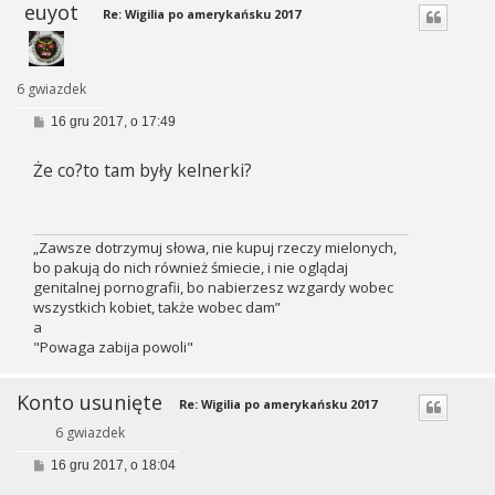
euyot
Re: Wigilia po amerykańsku 2017
6 gwiazdek
P
16 gru 2017, o 17:49
o
s
Że co?to tam były kelnerki?
t
„Zawsze dotrzymuj słowa, nie kupuj rzeczy mielonych,
bo pakują do nich również śmiecie, i nie oglądaj
genitalnej pornografii, bo nabierzesz wzgardy wobec
wszystkich kobiet, także wobec dam”
a
"Powaga zabija powoli"
Konto usunięte
Re: Wigilia po amerykańsku 2017
6 gwiazdek
P
16 gru 2017, o 18:04
o