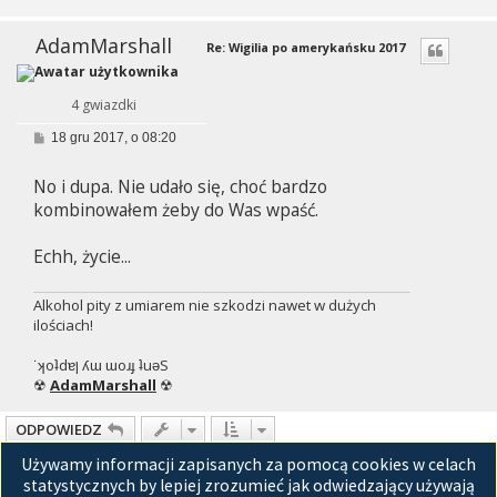
AdamMarshall
Re: Wigilia po amerykańsku 2017
4 gwiazdki
P
18 gru 2017, o 08:20
o
s
No i dupa. Nie udało się, choć bardzo
t
kombinowałem żeby do Was wpaść.
Echh, życie...
Alkohol pity z umiarem nie szkodzi nawet w dużych
ilościach!
˙ʞoʇdɐן ʎɯ ɯoɹɟ ʇuǝS
☢
AdamMarshall
☢
ODPOWIEDZ
Używamy informacji zapisanych za pomocą cookies w celach
Strona
13
z
15
Posty: 351
1
11
12
13
14
15
Poprzednia
Następna
…
statystycznych by lepiej zrozumieć jak odwiedzający używają