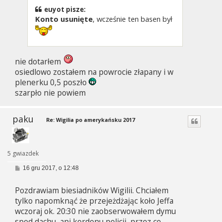
euyot pisze:
Konto usunięte
, wcześnie ten basen był
nie dotarłem
osiedlowo zostałem na powrocie złapany i w
plenerku 0,5 poszło
szarpło nie powiem
paku
Re: Wigilia po amerykańsku 2017
5 gwiazdek
P
16 gru 2017, o 12:48
o
s
Pozdrawiam biesiadników Wigilii. Chciałem
t
tylko napomknąć że przejeżdżając koło Jeffa
wczoraj ok. 20:30 nie zaobserwowałem dymu
spod dachu, ani kordonu policji, przez co