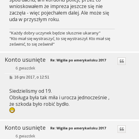
wnioskowałem że impreza jeszcze się nie
zaczęła - więc pojechałem dalej. Ale może się
uda w przyszłym roku.
"Każdy dobry uczynek będzie słusznie ukarany"
"Kto miał się wystraszyć, to się wystraszył. Kto miał się
ześwinić, to się ześwinił"
Konto usunięte
Re: Wigilia po amerykańsku 2017
6 gwiazdek
P
16 gru 2017, o 12:51
o
s
Siedzielismy od 19.
t
Obsługa była tak miła i urocza jednocześnie ,
że szkoda było robić bydło.
Konto usunięte
Re: Wigilia po amerykańsku 2017
6 gwiazdek