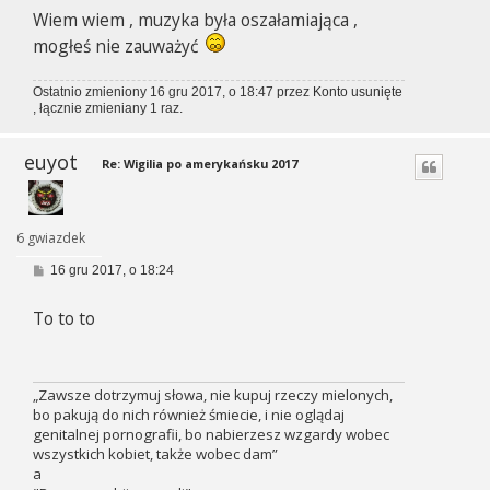
s
Wiem wiem , muzyka była oszałamiająca ,
t
mogłeś nie zauważyć
Ostatnio zmieniony 16 gru 2017, o 18:47 przez
Konto usunięte
, łącznie zmieniany 1 raz.
euyot
Re: Wigilia po amerykańsku 2017
6 gwiazdek
P
16 gru 2017, o 18:24
o
s
To to to
t
„Zawsze dotrzymuj słowa, nie kupuj rzeczy mielonych,
bo pakują do nich również śmiecie, i nie oglądaj
genitalnej pornografii, bo nabierzesz wzgardy wobec
wszystkich kobiet, także wobec dam”
a