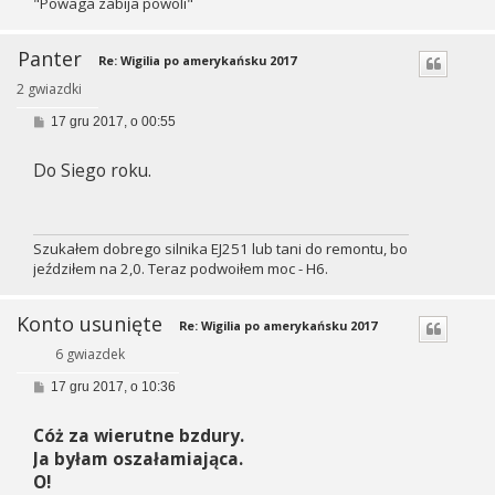
"Powaga zabija powoli"
Panter
Re: Wigilia po amerykańsku 2017
2 gwiazdki
P
17 gru 2017, o 00:55
o
s
Do Siego roku.
t
Szukałem dobrego silnika EJ251 lub tani do remontu, bo
jeździłem na 2,0. Teraz podwoiłem moc - H6.
Konto usunięte
Re: Wigilia po amerykańsku 2017
6 gwiazdek
P
17 gru 2017, o 10:36
o
s
Cóż za wierutne bzdury.
t
Ja byłam oszałamiająca.
O!