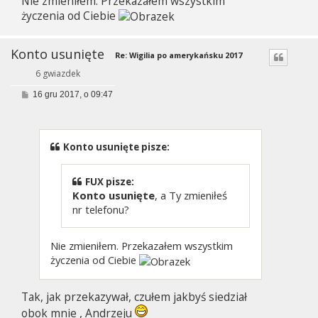
Nie zmieniłem. Przekazałem wszystkim
życzenia od Ciebie
Konto usunięte
Re: Wigilia po amerykańsku 2017
6 gwiazdek
P
16 gru 2017, o 09:47
o
s
t
Konto usunięte pisze:
FUX pisze:
Konto usunięte
, a Ty zmieniłeś
nr telefonu?
Nie zmieniłem. Przekazałem wszystkim
życzenia od Ciebie
Tak, jak przekazywał, czułem jakbyś siedział
obok mnie , Andrzeju