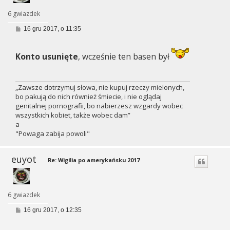
6 gwiazdek
P
16 gru 2017, o 11:35
o
s
t
Konto usunięte
, wcześnie ten basen był
„Zawsze dotrzymuj słowa, nie kupuj rzeczy mielonych,
bo pakują do nich również śmiecie, i nie oglądaj
genitalnej pornografii, bo nabierzesz wzgardy wobec
wszystkich kobiet, także wobec dam”
a
"Powaga zabija powoli"
euyot
Re: Wigilia po amerykańsku 2017
6 gwiazdek
P
16 gru 2017, o 12:35
o
s