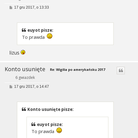
P
17 gru 2017, o 13:33
o
s
t
euyot pisze:
To prawda
lizus
Konto usunięte
Re: Wigilia po amerykańsku 2017
6 gwiazdek
P
17 gru 2017, o 14:47
o
s
t
Konto usunięte pisze:
euyot pisze:
To prawda