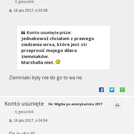
6 gwiazdek
P
16 gru 2017, o 03:38
o
s
t
Konto usunięte pisze:
Jednakowoż chciałam z prawego
siedzenia wrxa, które jest sti
przeprosić mojego dilera
ziemniaków.
Marshalla niet.
Ziemniaki były nie do go to wa ne
Konto usunięte
Re: Wigilia po amerykańsku 2017
6 gwiazdek
P
16 gru 2017, o 04:04
o
s
Do je cha li?
t