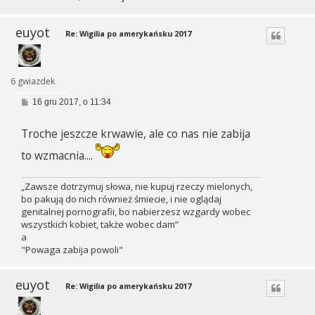
euyot
Re: Wigilia po amerykańsku 2017
6 gwiazdek
P
16 gru 2017, o 11:34
o
s
Troche jeszcze krwawie, ale co nas nie zabija
t
to wzmacnia....
„Zawsze dotrzymuj słowa, nie kupuj rzeczy mielonych,
bo pakują do nich również śmiecie, i nie oglądaj
genitalnej pornografii, bo nabierzesz wzgardy wobec
wszystkich kobiet, także wobec dam”
a
"Powaga zabija powoli"
euyot
Re: Wigilia po amerykańsku 2017