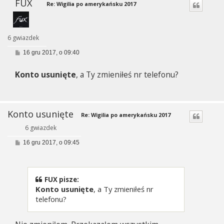
FUX
Re: Wigilia po amerykańsku 2017
6 gwiazdek
P
16 gru 2017, o 09:40
o
s
Konto usunięte
, a Ty zmieniłeś nr telefonu?
t
Konto usunięte
Re: Wigilia po amerykańsku 2017
6 gwiazdek
P
16 gru 2017, o 09:45
o
s
t
FUX pisze:
Konto usunięte
, a Ty zmieniłeś nr
telefonu?