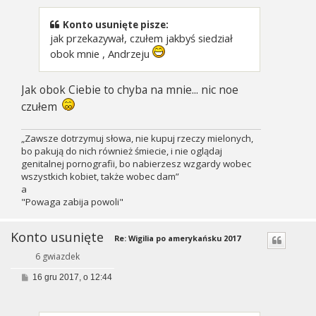
t
Konto usunięte pisze:
jak przekazywał, czułem jakbyś siedział
obok mnie , Andrzeju
Jak obok Ciebie to chyba na mnie... nic noe
czułem
„Zawsze dotrzymuj słowa, nie kupuj rzeczy mielonych,
bo pakują do nich również śmiecie, i nie oglądaj
genitalnej pornografii, bo nabierzesz wzgardy wobec
wszystkich kobiet, także wobec dam”
a
"Powaga zabija powoli"
Konto usunięte
Re: Wigilia po amerykańsku 2017
6 gwiazdek
P
16 gru 2017, o 12:44
o
s
t