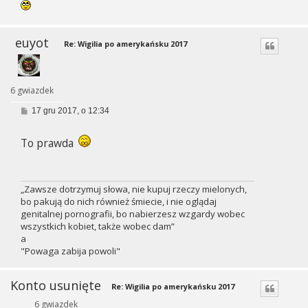
euyot
Re: Wigilia po amerykańsku 2017
6 gwiazdek
P
17 gru 2017, o 12:34
o
s
t
To prawda
„Zawsze dotrzymuj słowa, nie kupuj rzeczy mielonych,
bo pakują do nich również śmiecie, i nie oglądaj
genitalnej pornografii, bo nabierzesz wzgardy wobec
wszystkich kobiet, także wobec dam”
a
"Powaga zabija powoli"
Konto usunięte
Re: Wigilia po amerykańsku 2017
6 gwiazdek