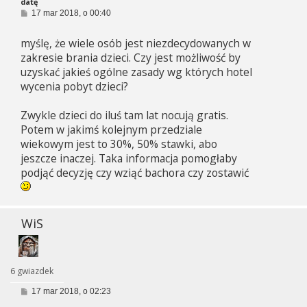
datę
P
17 mar 2018, o 00:40
o
s
myślę, że wiele osób jest niezdecydowanych w
t
zakresie brania dzieci. Czy jest możliwość by
uzyskać jakieś ogólne zasady wg których hotel
wycenia pobyt dzieci?
Zwykle dzieci do iluś tam lat nocują gratis.
Potem w jakimś kolejnym przedziale
wiekowym jest to 30%, 50% stawki, abo
jeszcze inaczej. Taka informacja pomogłaby
podjąć decyzję czy wziąć bachora czy zostawić
WiS
6 gwiazdek
P
17 mar 2018, o 02:23
o