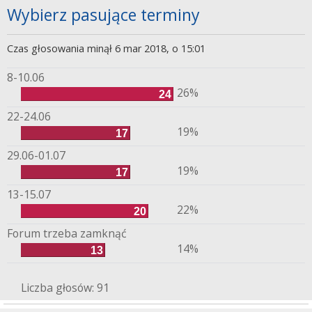
Wybierz pasujące terminy
Czas głosowania minął 6 mar 2018, o 15:01
8-10.06
26%
24
22-24.06
19%
17
29.06-01.07
19%
17
13-15.07
22%
20
Forum trzeba zamknąć
14%
13
Liczba głosów:
91