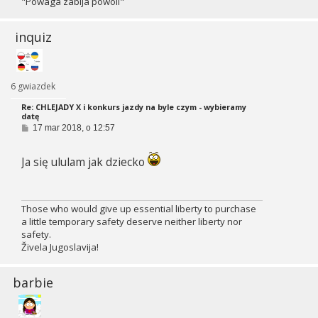
"Powaga zabija powoli"
inquiz
6 gwiazdek
Re: CHLEJADY X i konkurs jazdy na byle czym - wybieramy
datę
P
17 mar 2018, o 12:57
o
s
t
Ja się ululam jak dziecko
Those who would give up essential liberty to purchase
a little temporary safety deserve neither liberty nor
safety.
Živela Jugoslavija!
barbie