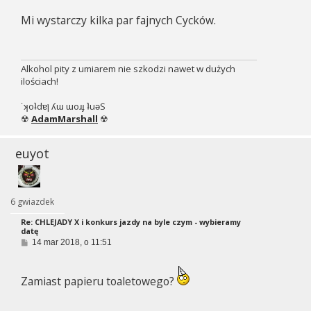
s
Mi wystarczy kilka par fajnych Cycków.
t
Alkohol pity z umiarem nie szkodzi nawet w dużych
ilościach!
˙ʞoʇdɐן ʎɯ ɯoɹɟ ʇuǝS
☢
AdamMarshall
☢
euyot
6 gwiazdek
Re: CHLEJADY X i konkurs jazdy na byle czym - wybieramy
datę
P
14 mar 2018, o 11:51
o
s
t
Zamiast papieru toaletowego?