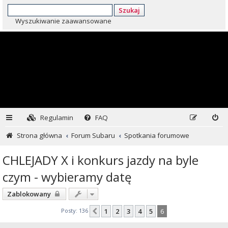
Szukaj
Wyszukiwanie zaawansowane
Regulamin
FAQ
Strona główna
Forum Subaru
Spotkania forumowe
CHLEJADY X i konkurs jazdy na byle
czym - wybieramy datę
Zablokowany
Posty: 136
1
2
3
4
5
6
Poprzednia