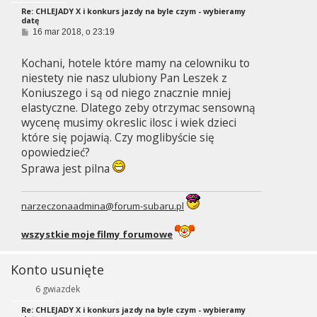
Re: CHLEJADY X i konkurs jazdy na byle czym - wybieramy
datę
P
16 mar 2018, o 23:19
o
s
Kochani, hotele które mamy na celowniku to
t
niestety nie nasz ulubiony Pan Leszek z
Koniuszego i są od niego znacznie mniej
elastyczne. Dlatego zeby otrzymac sensowną
wycenę musimy okreslic ilosc i wiek dzieci
które się pojawią. Czy moglibyście się
opowiedzieć?
Sprawa jest pilna
narzeczonaadmina@forum-subaru.pl
wszystkie moje filmy forumowe
Konto usunięte
6 gwiazdek
Re: CHLEJADY X i konkurs jazdy na byle czym - wybieramy