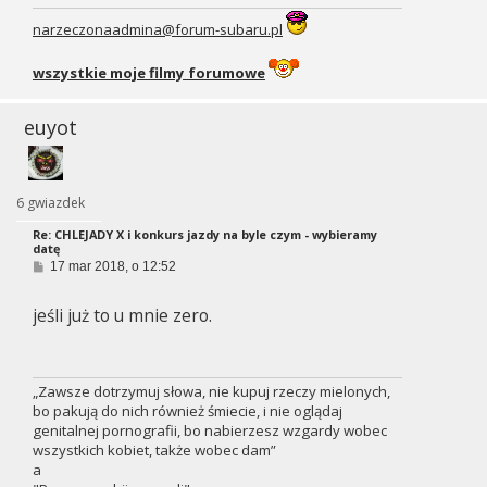
narzeczonaadmina@forum-subaru.pl
wszystkie moje filmy forumowe
euyot
6 gwiazdek
Re: CHLEJADY X i konkurs jazdy na byle czym - wybieramy
datę
P
17 mar 2018, o 12:52
o
s
jeśli już to u mnie zero.
t
„Zawsze dotrzymuj słowa, nie kupuj rzeczy mielonych,
bo pakują do nich również śmiecie, i nie oglądaj
genitalnej pornografii, bo nabierzesz wzgardy wobec
wszystkich kobiet, także wobec dam”
a