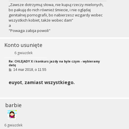
„Zawsze dotrzymuj słowa, nie kupuj rzeczy mielonych,
bo pakują do nich również śmiecie, i nie oglądaj
genitalnej pornografii, bo nabierzesz wzgardy wobec
wszystkich kobiet, także wobec dam”
a
"Powaga zabija powoli"
Konto usunięte
6 gwiazdek
Re: CHLEJADY X i konkurs jazdy na byle czym - wybieramy
datę
P
14 mar 2018, o 11:55
o
s
euyot
,
zamiast wszystkiego.
t
barbie
6 gwiazdek