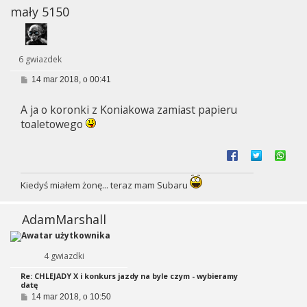
mały 5150
6 gwiazdek
P
14 mar 2018, o 00:41
o
s
A ja o koronki z Koniakowa zamiast papieru
t
toaletowego
Kiedyś miałem żonę... teraz mam Subaru
AdamMarshall
4 gwiazdki
Re: CHLEJADY X i konkurs jazdy na byle czym - wybieramy
datę
P
14 mar 2018, o 10:50
o