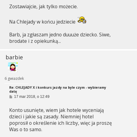
s
Zostawiajcie, jak tylko możecie.
t
Na Chlejady w końcu jedziecie
Barb, ja zgłaszam jedno duuuże dziecko. Siwe,
brodate i z opiekunką...
barbie
6 gwiazdek
Re: CHLEJADY X i konkurs jazdy na byle czym - wybieramy
datę
P
17 mar 2018, o 12:49
o
s
Konto usunięte, wiem jak hotele wyceniają
t
dzieci i jakie są zasady. Niemniej hotel
poprosił o określenie ich liczby, więc ja proszę
Was o to samo.