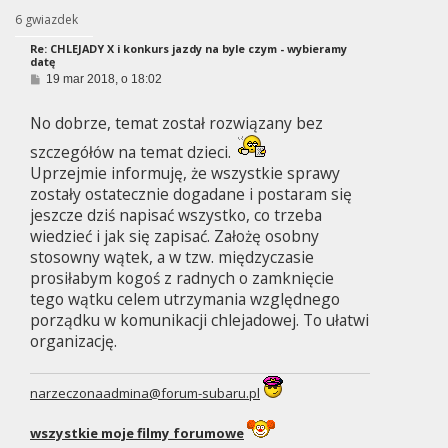
6 gwiazdek
Re: CHLEJADY X i konkurs jazdy na byle czym - wybieramy
datę
P
19 mar 2018, o 18:02
o
s
No dobrze, temat został rozwiązany bez
t
szczegółów na temat dzieci.
Uprzejmie informuję, że wszystkie sprawy
zostały ostatecznie dogadane i postaram się
jeszcze dziś napisać wszystko, co trzeba
wiedzieć i jak się zapisać. Założę osobny
stosowny wątek, a w tzw. międzyczasie
prosiłabym kogoś z radnych o zamknięcie
tego wątku celem utrzymania względnego
porządku w komunikacji chlejadowej. To ułatwi
organizację.
narzeczonaadmina@forum-subaru.pl
wszystkie moje filmy forumowe