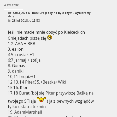
4 gwiazdki
Re: CHLEJADY X i konkurs jazdy na byle czym - wybieramy
datę
P
28 lut 2018, o 11:53
o
s
Jeśli nie macie mnie dosyć po Kielceckich
t
Chlejadach piszę się
1.2. AAA + BBB
3. esilon
4.5. rrosiak +1
6;7 jarmaj + zofija
8. Gumas
9. danikl
10,11 Inquiz+1
12,13,14 Piter35,+Beatka+Wiki
15.16. Klor
17.18 Burat (bój się Piter przywiozę Baśkę na
twojego STIaja
) ja z pewnych względów
tylko ostatni termin
19. AdamMarshall