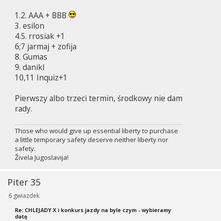
o
s
1.2. AAA + BBB
t
3. esilon
4.5. rrosiak +1
6;7 jarmaj + zofija
8. Gumas
9. danikl
10,11 Inquiz+1
Pierwszy albo trzeci termin, środkowy nie dam
rady.
Those who would give up essential liberty to purchase
a little temporary safety deserve neither liberty nor
safety.
Živela Jugoslavija!
Piter 35
6 gwiazdek
Re: CHLEJADY X i konkurs jazdy na byle czym - wybieramy
datę