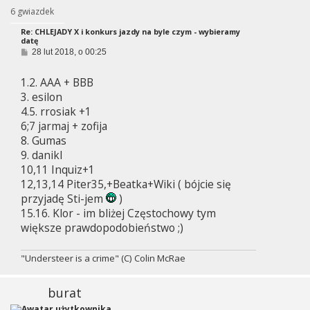
6 gwiazdek
Re: CHLEJADY X i konkurs jazdy na byle czym - wybieramy
datę
P
28 lut 2018, o 00:25
o
s
1.2. AAA + BBB
t
3. esilon
4.5. rrosiak +1
6;7 jarmaj + zofija
8. Gumas
9. danikl
10,11 Inquiz+1
12,13,14 Piter35,+Beatka+Wiki ( bójcie się
przyjadę Sti-jem
)
15.16. Klor - im bliżej Częstochowy tym
większe prawdopodobieństwo ;)
"Understeer is a crime" (C) Colin McRae
burat