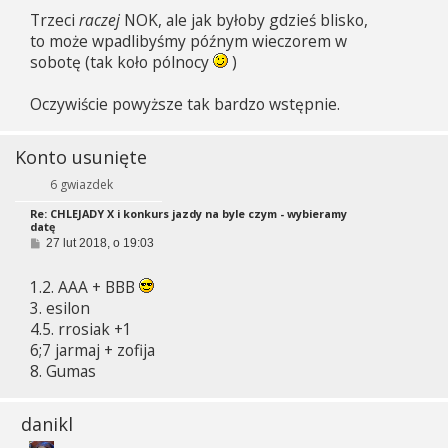
Trzeci
raczej
NOK, ale jak byłoby gdzieś blisko,
to może wpadlibyśmy późnym wieczorem w
sobotę (tak koło pólnocy
)
Oczywiście powyższe tak bardzo wstępnie.
Konto usunięte
6 gwiazdek
Re: CHLEJADY X i konkurs jazdy na byle czym - wybieramy
datę
P
27 lut 2018, o 19:03
o
s
1.2. AAA + BBB
t
3. esilon
4.5. rrosiak +1
6;7 jarmaj + zofija
8. Gumas
danikl