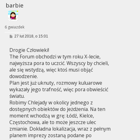
barbie
6 gwiazdek
P
27 lut 2018, o 15:01
o
s
Drogie Człowieki!
t
The Forum obchodzi w tym roku X-lecie,
najwyższa pora to uczcić. Wszyscy by chcieli,
ale się wstydzą, więc ktoś musi objąć
dowodzenie.
Plan jest już uknuty, rozmowy kuluarowe
wykazały jego trafność, więc pora obwieścić
światu.
Robimy Chlejady w okolicy jednego z
dostępnych obiektów do jeżdżenia. Na ten
moment wchodzą w grę: Łódź, Kielce,
Częstochowa, ale to może jeszcze ulec
zmianie. Dokładna lokalizacja, wraz z pełnym
planem imprezy zostaną podane po