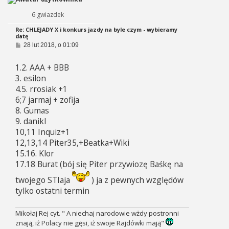
6 gwiazdek
Re: CHLEJADY X i konkurs jazdy na byle czym - wybieramy
datę
P
28 lut 2018, o 01:09
o
s
1.2. AAA + BBB
t
3. esilon
4.5. rrosiak +1
6;7 jarmaj + zofija
8. Gumas
9. danikl
10,11 Inquiz+1
12,13,14 Piter35,+Beatka+Wiki
15.16. Klor
17.18 Burat (bój się Piter przywiozę Baśkę na
twojego STIaja
) ja z pewnych względów
tylko ostatni termin
Mikołaj Rej cyt. " A niechaj narodowie wżdy postronni
znają, iż Polacy nie gęsi, iż swoje Rajdówki mają"