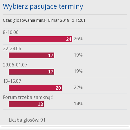
Wybierz pasujące terminy
Czas głosowania minął 6 mar 2018, o 15:01
8-10.06
26%
24
22-24.06
19%
17
29.06-01.07
19%
17
13-15.07
22%
20
Forum trzeba zamknąć
14%
13
Liczba głosów:
91