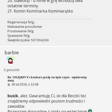
20. Slawskip - u mnie w grę wchodzą dwa
ostatnie terminy.
21. Komin Kominiarka Kominiarątko
Regeneracja felg ;
Malowanie proszkowe
Prostowanie felg
Spawanie felg
Świętokrzyskie 507304269
barbie
6 gwiazdek
Re: CHLEJADY X i konkurs jazdy na byle czym - wybieramy
datę
P
28 lut 2018, o 12:48
o
s
busik
, ależ. Gwarantuję Ci, że dla Beczki też
t
znajdziemy odpowiedni poziom trudności i
zawodów.
Rozważam dyscyplinę z jazdą na wstecznym