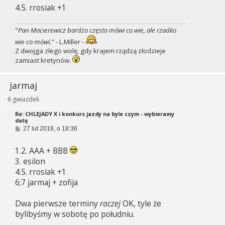
4.5. rrosiak +1
"
Pan Macierewicz bardzo często mówi co wie, ale rzadko
wie co mówi.
" - L.Miller -
Z dwojga złego wolę, gdy krajem rządzą złodzieje
zamiast kretynów.
jarmaj
6 gwiazdek
Re: CHLEJADY X i konkurs jazdy na byle czym - wybieramy
datę
P
27 lut 2018, o 18:36
o
s
1.2. AAA + BBB
t
3. esilon
4.5. rrosiak +1
6;7 jarmaj + zofija
Dwa pierwsze terminy
raczej
OK, tyle że
bylibyśmy w sobotę po południu.