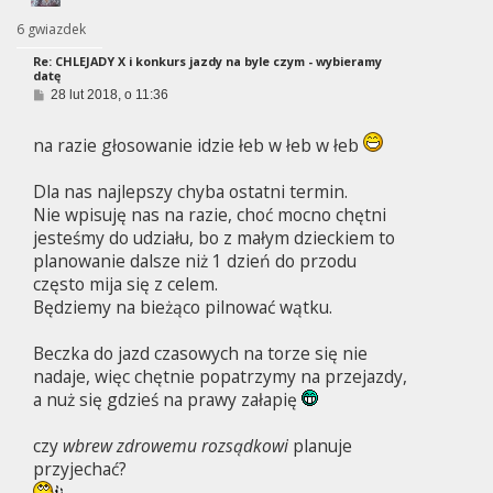
6 gwiazdek
Re: CHLEJADY X i konkurs jazdy na byle czym - wybieramy
datę
P
28 lut 2018, o 11:36
o
s
t
na razie głosowanie idzie łeb w łeb w łeb
Dla nas najlepszy chyba ostatni termin.
Nie wpisuję nas na razie, choć mocno chętni
jesteśmy do udziału, bo z małym dzieckiem to
planowanie dalsze niż 1 dzień do przodu
często mija się z celem.
Będziemy na bieżąco pilnować wątku.
Beczka do jazd czasowych na torze się nie
nadaje, więc chętnie popatrzymy na przejazdy,
a nuż się gdzieś na prawy załapię
czy
wbrew zdrowemu rozsądkowi
planuje
przyjechać?