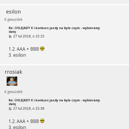
esilon
6 gwiazdek
Re: CHLEJADY X i konkurs jazdy na byle czym - wybieramy
datę
P
27 lut 2018, o 15:15
o
s
1.2. AAA + BBB
t
3. esilon
rrosiak
6 gwiazdek
Re: CHLEJADY X i konkurs jazdy na byle czym - wybieramy
datę
P
27 lut 2018, o 15:39
o
s
1.2. AAA + BBB
t
3. esilon