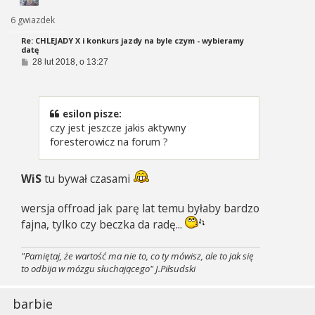
6 gwiazdek
Re: CHLEJADY X i konkurs jazdy na byle czym - wybieramy
datę
P
28 lut 2018, o 13:27
o
s
t
esilon pisze:
czy jest jeszcze jakis aktywny
foresterowicz na forum ?
WiS
tu bywał czasami
wersja offroad jak parę lat temu byłaby bardzo
fajna, tylko czy beczka da radę...
"Pamiętaj, że wartość ma nie to, co ty mówisz, ale to jak się
to odbija w mózgu słuchającego" J.Piłsudski
barbie