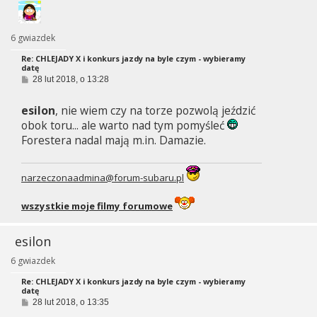
6 gwiazdek
Re: CHLEJADY X i konkurs jazdy na byle czym - wybieramy
datę
P
28 lut 2018, o 13:28
o
s
esilon
, nie wiem czy na torze pozwolą jeździć
t
obok toru... ale warto nad tym pomyśleć
Forestera nadal mają m.in. Damazie.
narzeczonaadmina@forum-subaru.pl
wszystkie moje filmy forumowe
esilon
6 gwiazdek
Re: CHLEJADY X i konkurs jazdy na byle czym - wybieramy
datę
P
28 lut 2018, o 13:35
o