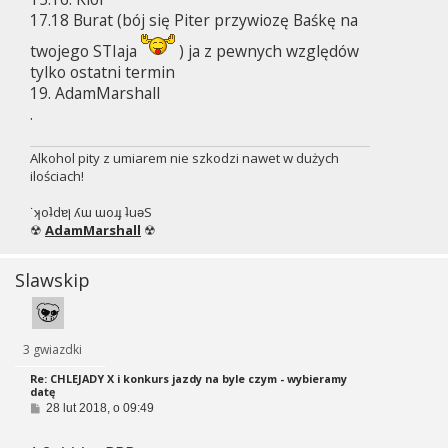
17.18 Burat (bój się Piter przywiozę Baśkę na
twojego STIaja
) ja z pewnych względów
tylko ostatni termin
19. AdamMarshall
.
Alkohol pity z umiarem nie szkodzi nawet w dużych
ilościach!
˙ʞoʇdɐן ʎɯ ɯoɹɟ ʇuǝS
☢
AdamMarshall
☢
Slawskip
3 gwiazdki
Re: CHLEJADY X i konkurs jazdy na byle czym - wybieramy
datę
P
28 lut 2018, o 09:49
o
s