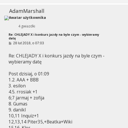
AdamMarshall
4 gwiazdki
Re: CHLEJADY X i konkurs jazdy na byle czym - wybieramy
datę
P
28 lut 2018, o 07:03
o
s
Re: CHLEJADY X i konkurs jazdy na byle czym -
t
wybieramy datę
Post dzisiaj, o 01:09
1.2. AAA + BBB
3. esilon
4.5. rrosiak +1
6;7 jarmaj + zofija
8. Gumas
9. danikl
10,11 Inquiz+1
12,13,14 Piter35,+Beatka+Wiki
15.16. Klor