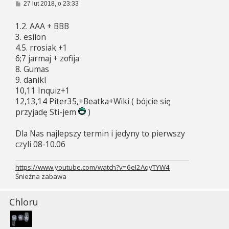
P
27 lut 2018, o 23:33
o
s
1.2. AAA + BBB
t
3. esilon
4.5. rrosiak +1
6;7 jarmaj + zofija
8. Gumas
9. danikl
10,11 Inquiz+1
12,13,14 Piter35,+Beatka+Wiki ( bójcie się
przyjadę Sti-jem
)
Dla Nas najlepszy termin i jedyny to pierwszy
czyli 08-10.06
https://www.youtube.com/watch?v=6eI2AqyTYW4
Śnieżna zabawa
Chloru