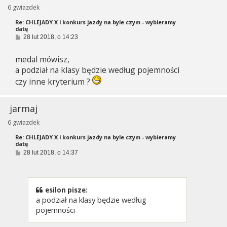
6 gwiazdek
Re: CHLEJADY X i konkurs jazdy na byle czym - wybieramy
datę
P
28 lut 2018, o 14:23
o
s
medal mówisz,
t
a podział na klasy będzie według pojemności
czy inne kryterium ?
jarmaj
6 gwiazdek
Re: CHLEJADY X i konkurs jazdy na byle czym - wybieramy
datę
P
28 lut 2018, o 14:37
o
s
t
esilon pisze:
a podział na klasy będzie według
pojemności