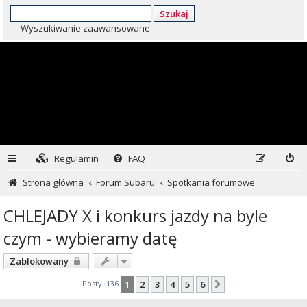
Szukaj
Wyszukiwanie zaawansowane
Regulamin
FAQ
Strona główna
Forum Subaru
Spotkania forumowe
CHLEJADY X i konkurs jazdy na byle
czym - wybieramy datę
Zablokowany
Posty: 136
1
2
3
4
5
6
Następna