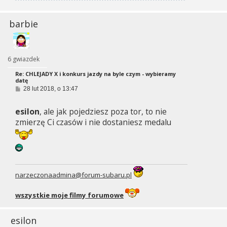
barbie
6 gwiazdek
Re: CHLEJADY X i konkurs jazdy na byle czym - wybieramy
datę
P
28 lut 2018, o 13:47
o
s
esilon
, ale jak pojedziesz poza tor, to nie
t
zmierzę Ci czasów i nie dostaniesz medalu
narzeczonaadmina@forum-subaru.pl
wszystkie moje filmy forumowe
esilon