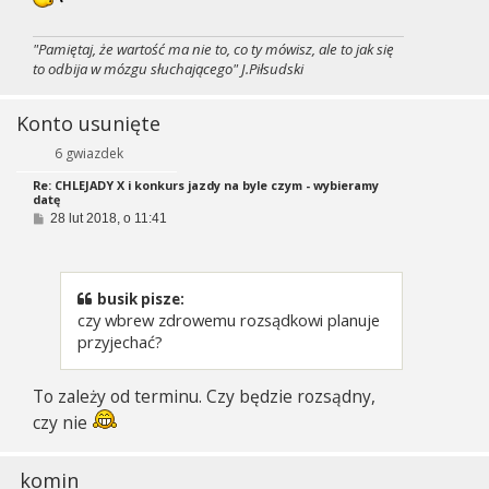
"Pamiętaj, że wartość ma nie to, co ty mówisz, ale to jak się
to odbija w mózgu słuchającego" J.Piłsudski
Konto usunięte
6 gwiazdek
Re: CHLEJADY X i konkurs jazdy na byle czym - wybieramy
datę
P
28 lut 2018, o 11:41
o
s
t
busik pisze:
czy wbrew zdrowemu rozsądkowi planuje
przyjechać?
To zależy od terminu. Czy będzie rozsądny,
czy nie
komin