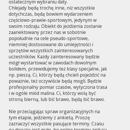
ostatecznym wybraniu daty.
Chlejady będą trochę inne, niż wszystkie
dotychczas, będą bowiem wydarzeniem
częściowo-prawie-sportowym, jedynym w
swoim rodzaju. Obiekt do jeżdżenia zostanie
zaanektowany przez nas w sobotnie
popołudnie na cele pseudo-sportowe,
niemniej dostosowane do umiejętności i
sprzętów wszystkich zainteresowanych
uczestników. Każdy zainteresowany będzie
mógł wystartować w zawodach dowolnym
bolidem, przewidujemy też klasy specjalne, jak
np. pieszą. Ci, którzy będą chcieli pojeździć na
poważnie, też oczywiście będą mogli. Będzie
profesjonalny pomiar czasów, wytyczona trasa
i w ogóle miód malina. Ci, którzy wolą być
stroną bierną, lub bić brawo, będą bić brawo.
Nie przeciągając spraw organizacyjnych na
tym etapie, jedziemy z ankietą. Proszę
zaznaczyć wszystkie pasujące terminy. Czasu
na decyzję jest mało, bo wolne terminy znikają