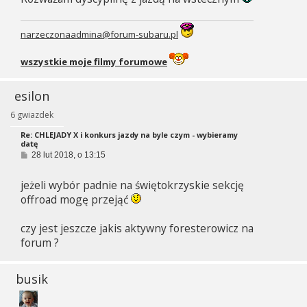
narzeczonaadmina@forum-subaru.pl
wszystkie moje filmy forumowe
esilon
6 gwiazdek
Re: CHLEJADY X i konkurs jazdy na byle czym - wybieramy
datę
P
28 lut 2018, o 13:15
o
s
jeżeli wybór padnie na świętokrzyskie sekcję
t
offroad mogę przejąć
czy jest jeszcze jakis aktywny foresterowicz na
forum ?
busik