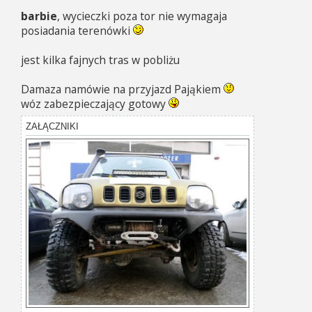
s
barbie
, wycieczki poza tor nie wymagaja
t
posiadania terenówki
jest kilka fajnych tras w pobliżu
Damaza namówie na przyjazd Pająkiem
wóz zabezpieczający gotowy
ZAŁĄCZNIKI