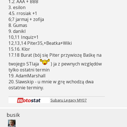
1.2. AAA + BBB
t
3. esilon
4.5. rrosiak +1
6;7 jarmaj + zofija
8. Gumas
9. danikl
10,11 Inquiz+1
12,13,14 Piter35,+Beatka+Wiki
15.16. Klor
17.18 Burat (bój się Piter przywiozę Baśkę na
twojego STIaja
) ja z pewnych względów
tylko ostatni termin
19. AdamMarshall
20. Slawskip - u mnie w grę wchodzą dwa
ostatnie terminy.
Subaru Legacy MY07
busik