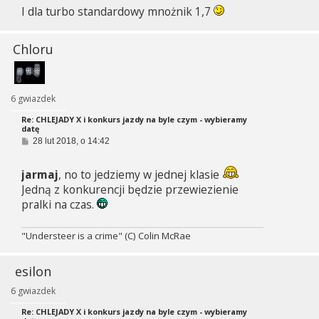
I dla turbo standardowy mnożnik 1,7
Chloru
6 gwiazdek
Re: CHLEJADY X i konkurs jazdy na byle czym - wybieramy
datę
P
28 lut 2018, o 14:42
o
s
t
jarmaj
, no to jedziemy w jednej klasie
Jedną z konkurencji będzie przewiezienie
pralki na czas.
"Understeer is a crime" (C) Colin McRae
esilon
6 gwiazdek
Re: CHLEJADY X i konkurs jazdy na byle czym - wybieramy