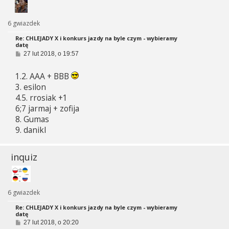
6 gwiazdek
Re: CHLEJADY X i konkurs jazdy na byle czym - wybieramy
datę
P
27 lut 2018, o 19:57
o
s
1.2. AAA + BBB
t
3. esilon
4.5. rrosiak +1
6;7 jarmaj + zofija
8. Gumas
9. danikl
inquiz
6 gwiazdek
Re: CHLEJADY X i konkurs jazdy na byle czym - wybieramy
datę
P
27 lut 2018, o 20:20