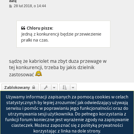
datę
P
28 lut 2018, o 14:44
o
s
t
Chloru pisze:
Jedną z konkurencji będzie przewiezienie
pralki na czas.
sądzę że kabriolet ma zbyt duza przewage w
tej konkurencji, trzeba by jakis dzielnik
zastosować
Zablokowany
Używamy informacji zapisanych za pomocą cookies w celach
Posty: 136
1
2
3
4
5
6
Następna
statystycznych by lepiej zrozumieć jak odwiedzający używają
serwisu i pomóc w poprawianiu jego funkcjonalności oraz do
Przejdź do
utrzymywania sesji użytkownika. Do pełnego korzystania z
funkcji forum konieczne jest wyrażenie zgody na zapisywanie
Strona główna
ciasteczek. Możesz zapoznać się z polityką prywatności
korzystając z linka na dole strony.
Technologię dostarcza
phpBB
® Forum Software © phpBB Limited