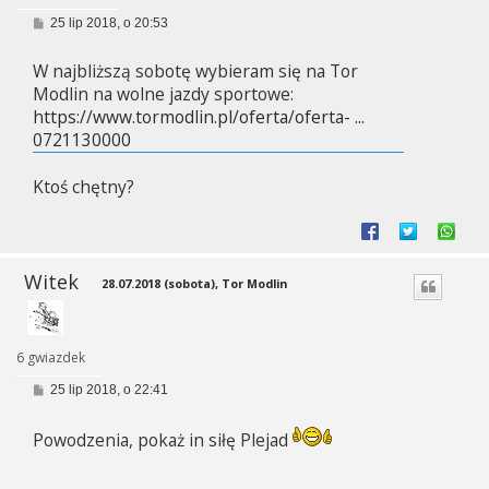
P
25 lip 2018, o 20:53
o
s
W najbliższą sobotę wybieram się na Tor
t
Modlin na wolne jazdy sportowe:
https://www.tormodlin.pl/oferta/oferta- ...
0721130000
Ktoś chętny?
Witek
28.07.2018 (sobota), Tor Modlin
6 gwiazdek
P
25 lip 2018, o 22:41
o
s
t
Powodzenia, pokaż in siłę Plejad