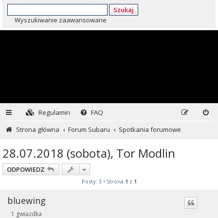
Szukaj
Wyszukiwanie zaawansowane
Regulamin
FAQ
Strona główna
Forum Subaru
Spotkania forumowe
28.07.2018 (sobota), Tor Modlin
ODPOWIEDZ
Posty: 3 • Strona
1
z
1
bluewing
1 gwiazdka