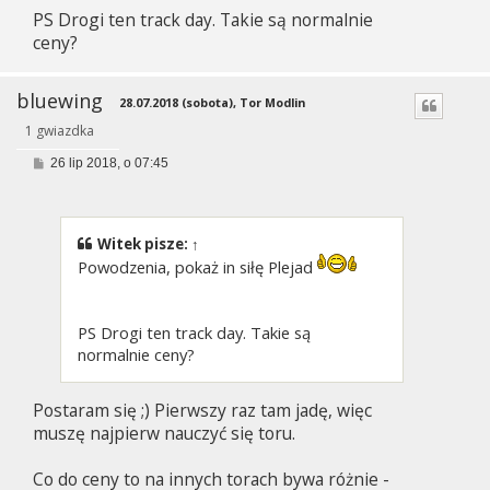
PS Drogi ten track day. Takie są normalnie
ceny?
bluewing
28.07.2018 (sobota), Tor Modlin
1 gwiazdka
P
26 lip 2018, o 07:45
o
s
t
Witek
pisze:
↑
Powodzenia, pokaż in siłę Plejad
PS Drogi ten track day. Takie są
normalnie ceny?
Postaram się ;) Pierwszy raz tam jadę, więc
muszę najpierw nauczyć się toru.
Co do ceny to na innych torach bywa różnie -