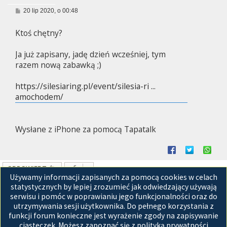
P
20 lip 2020, o 00:48
o
s
Ktoś chętny?
t
Ja już zapisany, jadę dzień wcześniej, tym
razem nową zabawką ;)
https://silesiaring.pl/event/silesia-ri ...
amochodem/
Wysłane z iPhone za pomocą Tapatalk
ODPOWIEDZ
Używamy informacji zapisanych za pomocą cookies w celach
Posty: 1 • Strona
1
z
1
statystycznych by lepiej zrozumieć jak odwiedzający używają
serwisu i pomóc w poprawianiu jego funkcjonalności oraz do
Przejdź do
utrzymywania sesji użytkownika. Do pełnego korzystania z
funkcji forum konieczne jest wyrażenie zgody na zapisywanie
Strona główna
ciasteczek. Możesz zapoznać się z polityką prywatności