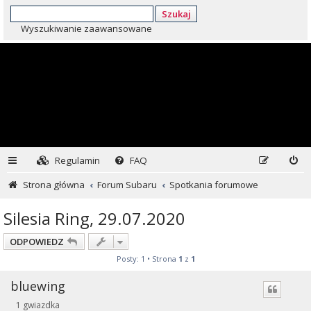
Szukaj
Wyszukiwanie zaawansowane
Regulamin
FAQ
Strona główna
Forum Subaru
Spotkania forumowe
Silesia Ring, 29.07.2020
ODPOWIEDZ
Posty: 1 • Strona
1
z
1
bluewing
1 gwiazdka