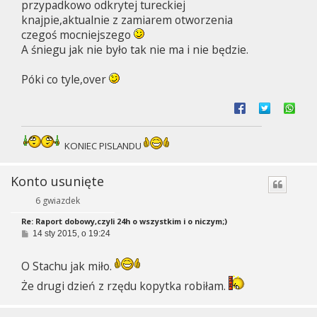
przypadkowo odkrytej tureckiej
knajpie,aktualnie z zamiarem otworzenia
czegoś mocniejszego
A śniegu jak nie było tak nie ma i nie będzie.
Póki co tyle,over
KONIEC PISLANDU
Konto usunięte
6 gwiazdek
Re: Raport dobowy,czyli 24h o wszystkim i o niczym;)
P
14 sty 2015, o 19:24
o
s
t
O Stachu jak miło.
Że drugi dzień z rzędu kopytka robiłam.