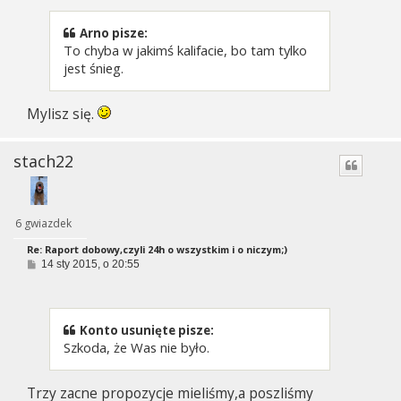
t
Arno pisze:
To chyba w jakimś kalifacie, bo tam tylko
jest śnieg.
Mylisz się.
stach22
6 gwiazdek
Re: Raport dobowy,czyli 24h o wszystkim i o niczym;)
P
14 sty 2015, o 20:55
o
s
t
Konto usunięte pisze:
Szkoda, że Was nie było.
Trzy zacne propozycje mieliśmy,a poszliśmy