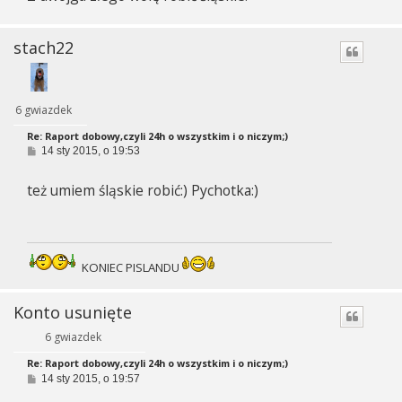
stach22
6 gwiazdek
Re: Raport dobowy,czyli 24h o wszystkim i o niczym;)
P
14 sty 2015, o 19:53
o
s
też umiem śląskie robić:) Pychotka:)
t
KONIEC PISLANDU
Konto usunięte
6 gwiazdek
Re: Raport dobowy,czyli 24h o wszystkim i o niczym;)
P
14 sty 2015, o 19:57
o