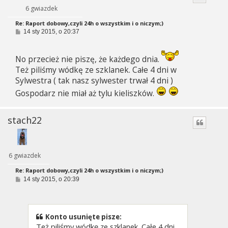
6 gwiazdek
Re: Raport dobowy,czyli 24h o wszystkim i o niczym;)
P
14 sty 2015, o 20:37
o
s
t
No przecież nie piszę, że każdego dnia.
Też piliśmy wódkę ze szklanek. Całe 4 dni w
Sylwestra ( tak nasz sylwester trwał 4 dni )
Gospodarz nie miał aż tylu kieliszków.
stach22
6 gwiazdek
Re: Raport dobowy,czyli 24h o wszystkim i o niczym;)
P
14 sty 2015, o 20:39
o
s
t
Konto usunięte pisze:
Też piliśmy wódkę ze szklanek. Całe 4 dni