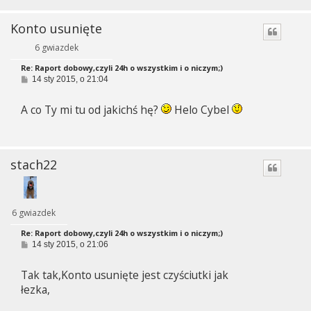
Konto usunięte
6 gwiazdek
Re: Raport dobowy,czyli 24h o wszystkim i o niczym;)
P
14 sty 2015, o 21:04
o
s
A co Ty mi tu od jakichś hę?
Helo Cybel
t
stach22
6 gwiazdek
Re: Raport dobowy,czyli 24h o wszystkim i o niczym;)
P
14 sty 2015, o 21:06
o
s
Tak tak,Konto usunięte jest czyściutki jak
t
łezka,