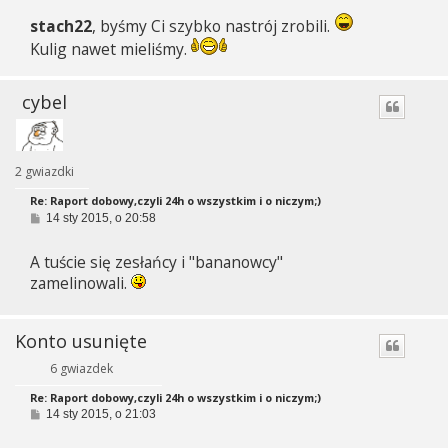
s
t
stach22
, byśmy Ci szybko nastrój zrobili.
Kulig nawet mieliśmy.
cybel
2 gwiazdki
Re: Raport dobowy,czyli 24h o wszystkim i o niczym;)
P
14 sty 2015, o 20:58
o
s
A tuście się zesłańcy i "bananowcy"
t
zamelinowali.
Konto usunięte
6 gwiazdek
Re: Raport dobowy,czyli 24h o wszystkim i o niczym;)
P
14 sty 2015, o 21:03
o
s