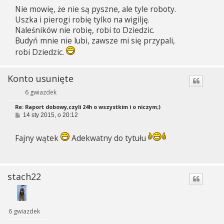
s
Nie mowię, że nie są pyszne, ale tyle roboty.
t
Uszka i pierogi robię tylko na wigilję.
Naleśników nie robię, robi to Dziedzic.
Budyń mnie nie lubi, zawsze mi się przypali,
robi Dziedzic.
Konto usunięte
6 gwiazdek
Re: Raport dobowy,czyli 24h o wszystkim i o niczym;)
P
14 sty 2015, o 20:12
o
s
t
Fajny wątek
Adekwatny do tytułu
stach22
6 gwiazdek