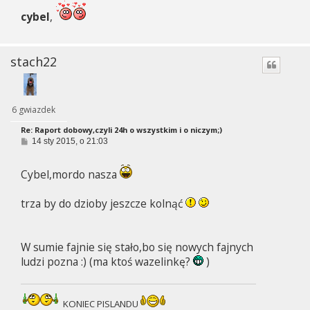
t
cybel
,
stach22
6 gwiazdek
Re: Raport dobowy,czyli 24h o wszystkim i o niczym;)
P
14 sty 2015, o 21:03
o
s
t
Cybel,mordo nasza
trza by do dzioby jeszcze kolnąć
W sumie fajnie się stało,bo się nowych fajnych
ludzi pozna :) (ma ktoś wazelinkę?
)
KONIEC PISLANDU