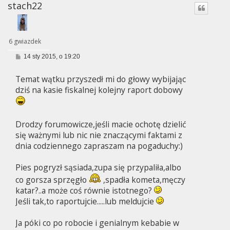
stach22
6 gwiazdek
P
14 sty 2015, o 19:20
o
s
Temat wątku przyszedł mi do głowy wybijając
t
dziś na kasie fiskalnej kolejny raport dobowy
Drodzy forumowicze,jeśli macie ochotę dzielić
się ważnymi lub nic nie znaczącymi faktami z
dnia codziennego zapraszam na pogaduchy:)
Pies pogryzł sąsiada,zupa się przypaliła,albo
co gorsza sprzęgło
,spadła kometa,męczy
katar?..a może coś równie istotnego?
Jeśli tak,to raportujcie.....lub meldujcie
Ja póki co po robocie i genialnym kebabie w