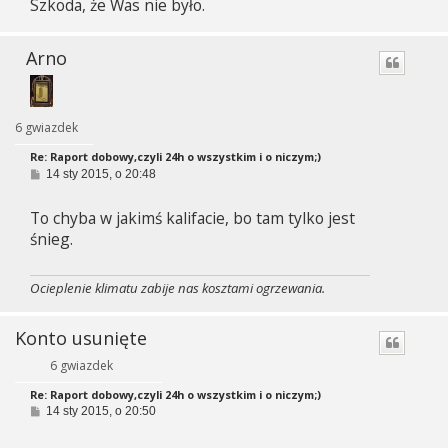
Szkoda, że Was nie było.
Arno
6 gwiazdek
Re: Raport dobowy,czyli 24h o wszystkim i o niczym;)
P
14 sty 2015, o 20:48
o
s
To chyba w jakimś kalifacie, bo tam tylko jest
t
śnieg.
Ocieplenie klimatu zabije nas kosztami ogrzewania.
Konto usunięte
6 gwiazdek
Re: Raport dobowy,czyli 24h o wszystkim i o niczym;)
P
14 sty 2015, o 20:50
o
s