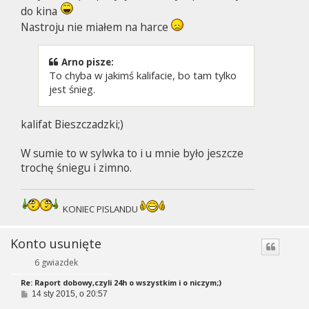
do kina
Nastroju nie miałem na harce
Arno pisze:
To chyba w jakimś kalifacie, bo tam tylko
jest śnieg.
kalifat Bieszczadzki;)
W sumie to w sylwka to i u mnie było jeszcze
trochę śniegu i zimno.
KONIEC PISLANDU
Konto usunięte
6 gwiazdek
Re: Raport dobowy,czyli 24h o wszystkim i o niczym;)
P
14 sty 2015, o 20:57
o