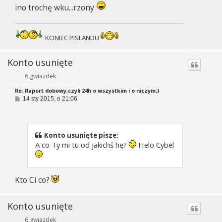
ino trochę wku...rzony
KONIEC PISLANDU
Konto usunięte
6 gwiazdek
Re: Raport dobowy,czyli 24h o wszystkim i o niczym;)
P
14 sty 2015, o 21:06
o
s
t
Konto usunięte pisze:
A co Ty mi tu od jakichś hę?
Helo Cybel
Kto Ci co?
Konto usunięte
6 gwiazdek