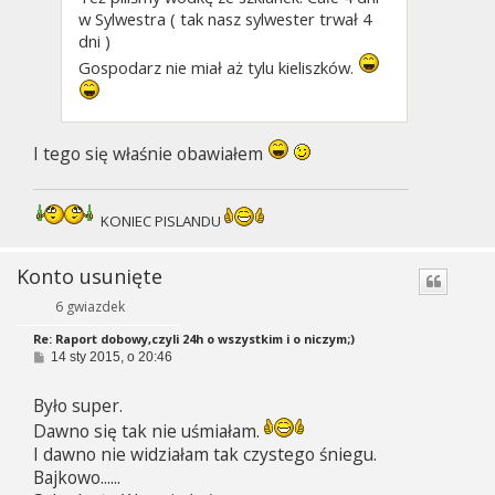
w Sylwestra ( tak nasz sylwester trwał 4
dni )
Gospodarz nie miał aż tylu kieliszków.
I tego się właśnie obawiałem
KONIEC PISLANDU
Konto usunięte
6 gwiazdek
Re: Raport dobowy,czyli 24h o wszystkim i o niczym;)
P
14 sty 2015, o 20:46
o
s
Było super.
t
Dawno się tak nie uśmiałam.
I dawno nie widziałam tak czystego śniegu.
Bajkowo......