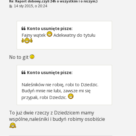
Re: Raport dobowy,czyli 24h o wszystkim i o niczym;)
P
14 sty 2015, o 20:24
o
s
t
Konto usunięte pisze:
Fajny wątek
Adekwatny do tytułu
No to git
Konto usunięte pisze:
Naleśników nie robię, robi to Dziedzic.
Budyń mnie nie lubi, zawsze mi się
przypali, robi Dziedzic.
To już dwie rzeczy z Dziedzicem mamy
wspólne,naleśniki i budyń robimy osobiście