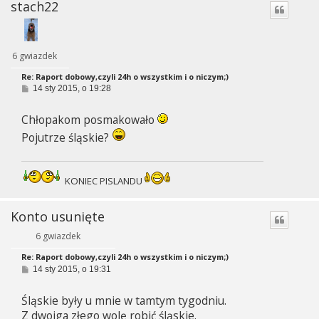
stach22
6 gwiazdek
Re: Raport dobowy,czyli 24h o wszystkim i o niczym;)
P
14 sty 2015, o 19:28
o
s
Chłopakom posmakowało
t
Pojutrze śląskie?
KONIEC PISLANDU
Konto usunięte
6 gwiazdek
Re: Raport dobowy,czyli 24h o wszystkim i o niczym;)
P
14 sty 2015, o 19:31
o
s
Śląskie były u mnie w tamtym tygodniu.
t
Z dwojga złego wolę robić śląskie.