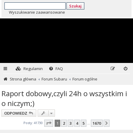
Szukaj
Wyszukiwanie zaawansowane
Regulamin
FAQ
Strona główna
Forum Subaru
Forum ogólne
Raport dobowy,czyli 24h o wszystkim i
o niczym;)
ODPOWIEDZ
Strona
1
z
1670
Posty: 41730
1
2
3
4
5
1670
Następna
…