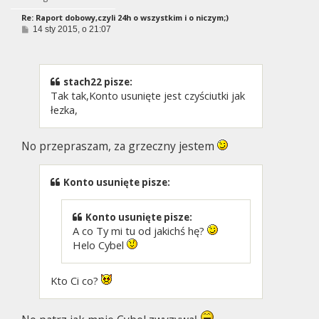
Re: Raport dobowy,czyli 24h o wszystkim i o niczym;)
P
14 sty 2015, o 21:07
o
s
t
stach22 pisze:
Tak tak,Konto usunięte jest czyściutki jak
łezka,
No przepraszam, za grzeczny jestem
Konto usunięte pisze:
Konto usunięte pisze:
A co Ty mi tu od jakichś hę?
Helo Cybel
Kto Ci co?