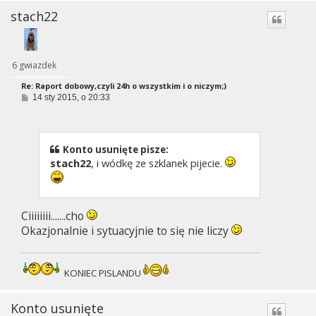
stach22
6 gwiazdek
Re: Raport dobowy,czyli 24h o wszystkim i o niczym;)
P
14 sty 2015, o 20:33
o
s
t
Konto usunięte pisze:
stach22
, i wódkę ze szklanek pijecie.
Ciiiiiiii.......cho
Okazjonalnie i sytuacyjnie to się nie liczy
KONIEC PISLANDU
Konto usunięte