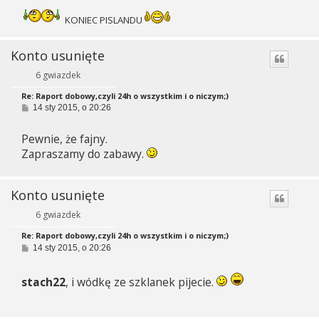
KONIEC PISLANDU
Konto usunięte
6 gwiazdek
Re: Raport dobowy,czyli 24h o wszystkim i o niczym;)
P
14 sty 2015, o 20:26
o
s
Pewnie, że fajny.
t
Zapraszamy do zabawy.
Konto usunięte
6 gwiazdek
Re: Raport dobowy,czyli 24h o wszystkim i o niczym;)
P
14 sty 2015, o 20:26
o
s
t
stach22
, i wódkę ze szklanek pijecie.