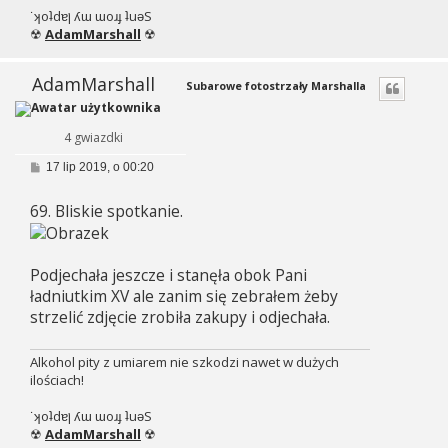
˙ʞoʇdɐן ʎɯ ɯoɹɟ ʇuǝS
☢
AdamMarshall
☢
AdamMarshall
Subarowe fotostrzały Marshalla
4 gwiazdki
P
17 lip 2019, o 00:20
o
s
69. Bliskie spotkanie.
t
Podjechała jeszcze i stanęła obok Pani
ładniutkim XV ale zanim się zebrałem żeby
strzelić zdjęcie zrobiła zakupy i odjechała.
Alkohol pity z umiarem nie szkodzi nawet w dużych
ilościach!
˙ʞoʇdɐן ʎɯ ɯoɹɟ ʇuǝS
☢
AdamMarshall
☢