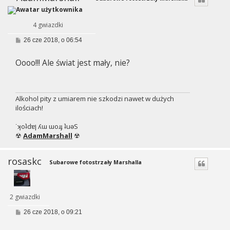
4 gwiazdki
P
26 cze 2018, o 06:54
o
s
Oooo!!! Ale świat jest mały, nie?
t
Alkohol pity z umiarem nie szkodzi nawet w dużych
ilościach!
˙ʞoʇdɐן ʎɯ ɯoɹɟ ʇuǝS
☢
AdamMarshall
☢
rosaskc
Subarowe fotostrzały Marshalla
2 gwiazdki
P
26 cze 2018, o 09:21
o
s