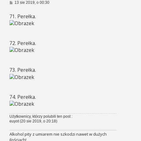
P
13 sie 2019, o 00:30
o
s
71. Perełka.
t
72. Perełka.
73. Perełka.
74. Perełka.
Użytkownicy, którzy polubili ten post :
euyot
(20 sie 2019, o 20:18)
Alkohol pity z umiarem nie szkodzi nawet w dużych
ilościach!