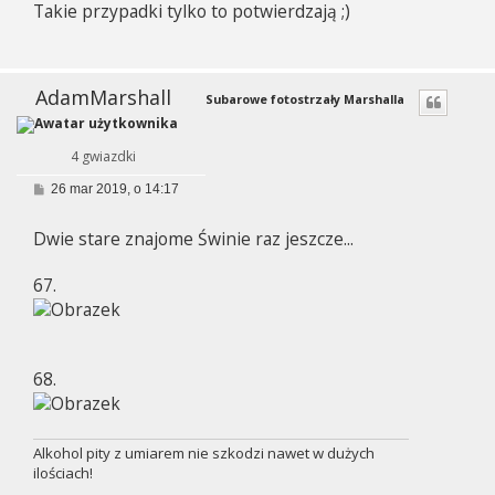
Takie przypadki tylko to potwierdzają ;)
t
AdamMarshall
Subarowe fotostrzały Marshalla
4 gwiazdki
P
26 mar 2019, o 14:17
o
s
Dwie stare znajome Świnie raz jeszcze...
t
67.
68.
Alkohol pity z umiarem nie szkodzi nawet w dużych
ilościach!