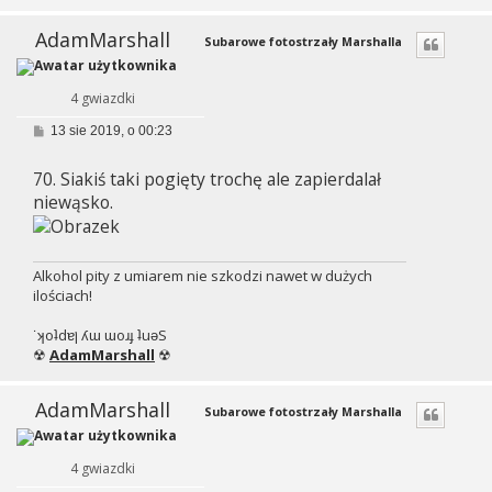
AdamMarshall
Subarowe fotostrzały Marshalla
4 gwiazdki
P
13 sie 2019, o 00:23
o
s
70. Siakiś taki pogięty trochę ale zapierdalał
t
niewąsko.
Alkohol pity z umiarem nie szkodzi nawet w dużych
ilościach!
˙ʞoʇdɐן ʎɯ ɯoɹɟ ʇuǝS
☢
AdamMarshall
☢
AdamMarshall
Subarowe fotostrzały Marshalla
4 gwiazdki