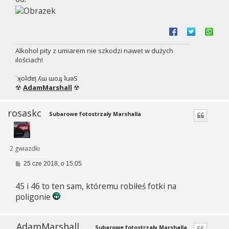
Alkohol pity z umiarem nie szkodzi nawet w dużych
ilościach!
˙ʞoʇdɐן ʎɯ ɯoɹɟ ʇuǝS
☢
AdamMarshall
☢
rosaskc
Subarowe fotostrzały Marshalla
2 gwiazdki
P
25 cze 2018, o 15:05
o
s
45 i 46 to ten sam, któremu robiłeś fotki na
t
poligonie
AdamMarshall
Subarowe fotostrzały Marshalla