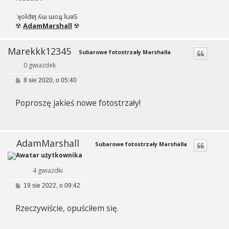
˙ʞoʇdɐן ʎɯ ɯoɹɟ ʇuǝS
☢
AdamMarshall
☢
Marekkk12345
Subarowe fotostrzały Marshalla
0 gwiazdek
P
8 sie 2020, o 05:40
o
s
Poproszę jakieś nowe fotostrzały!
t
AdamMarshall
Subarowe fotostrzały Marshalla
4 gwiazdki
P
19 sie 2022, o 09:42
o
s
Rzeczywiście, opuściłem się.
t