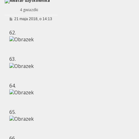
4 gwiazdki
P
21 maja 2018, o 14:13
o
s
62.
t
63.
64.
65.
66.