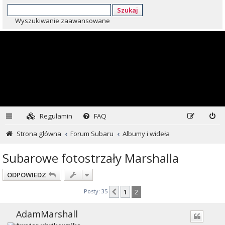
Szukaj
Wyszukiwanie zaawansowane
Regulamin
FAQ
Strona główna
Forum Subaru
Albumy i wideła
Subarowe fotostrzały Marshalla
ODPOWIEDZ
Posty: 35
1
2
Poprzednia
AdamMarshall