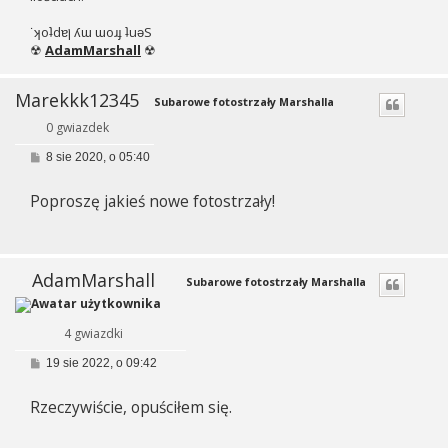
˙ʞoʇdɐן ʎɯ ɯoɹɟ ʇuǝS
☢
AdamMarshall
☢
Marekkk12345
Subarowe fotostrzały Marshalla
0 gwiazdek
P
8 sie 2020, o 05:40
o
s
Poproszę jakieś nowe fotostrzały!
t
AdamMarshall
Subarowe fotostrzały Marshalla
4 gwiazdki
P
19 sie 2022, o 09:42
o
s
Rzeczywiście, opuściłem się.
t