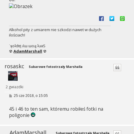
Alkohol pity z umiarem nie szkodzi nawet w dużych
ilościach!
˙ʞoʇdɐן ʎɯ ɯoɹɟ ʇuǝS
☢
AdamMarshall
☢
rosaskc
Subarowe fotostrzały Marshalla
2 gwiazdki
P
25 cze 2018, o 15:05
o
s
45 i 46 to ten sam, któremu robiłeś fotki na
t
poligonie
AdamMarshall
Subarowe fotostrzały Marshalla