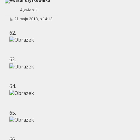
4 gwiazdki
P
21 maja 2018, o 14:13
o
s
62.
t
63.
64.
65.
66.