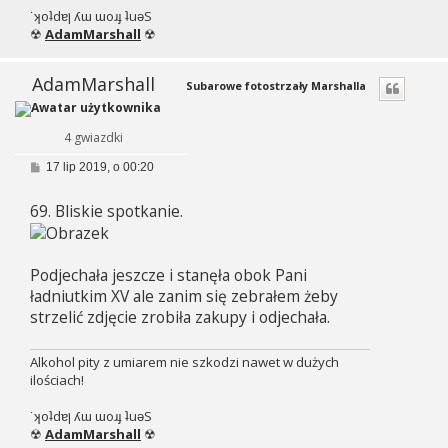
˙ʞoʇdɐן ʎɯ ɯoɹɟ ʇuǝS
☢
AdamMarshall
☢
AdamMarshall
Subarowe fotostrzały Marshalla
4 gwiazdki
P
17 lip 2019, o 00:20
o
s
69. Bliskie spotkanie.
t
Podjechała jeszcze i stanęła obok Pani
ładniutkim XV ale zanim się zebrałem żeby
strzelić zdjęcie zrobiła zakupy i odjechała.
Alkohol pity z umiarem nie szkodzi nawet w dużych
ilościach!
˙ʞoʇdɐן ʎɯ ɯoɹɟ ʇuǝS
☢
AdamMarshall
☢