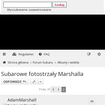
Szukaj
Wyszukiwanie zaawansowane
Regulamin
FAQ
Strona główna
Forum Subaru
Albumy i wideła
Subarowe fotostrzały Marshalla
ODPOWIEDZ
Posty: 35
1
2
Poprzednia
AdamMarshall