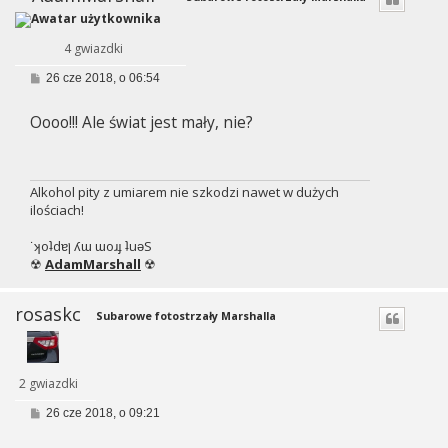
4 gwiazdki
P
26 cze 2018, o 06:54
o
s
Oooo!!! Ale świat jest mały, nie?
t
Alkohol pity z umiarem nie szkodzi nawet w dużych
ilościach!
˙ʞoʇdɐן ʎɯ ɯoɹɟ ʇuǝS
☢
AdamMarshall
☢
rosaskc
Subarowe fotostrzały Marshalla
2 gwiazdki
P
26 cze 2018, o 09:21
o
s