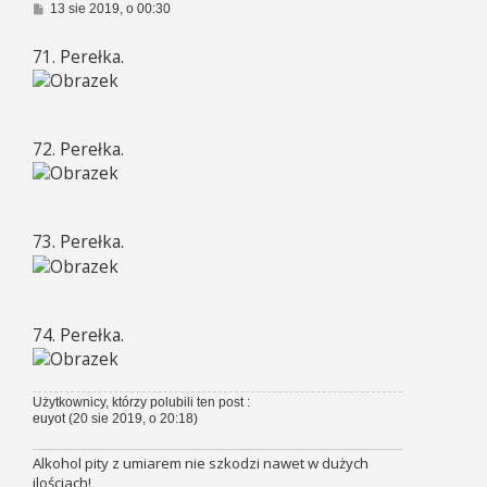
P
13 sie 2019, o 00:30
o
s
71. Perełka.
t
72. Perełka.
73. Perełka.
74. Perełka.
Użytkownicy, którzy polubili ten post :
euyot
(20 sie 2019, o 20:18)
Alkohol pity z umiarem nie szkodzi nawet w dużych
ilościach!