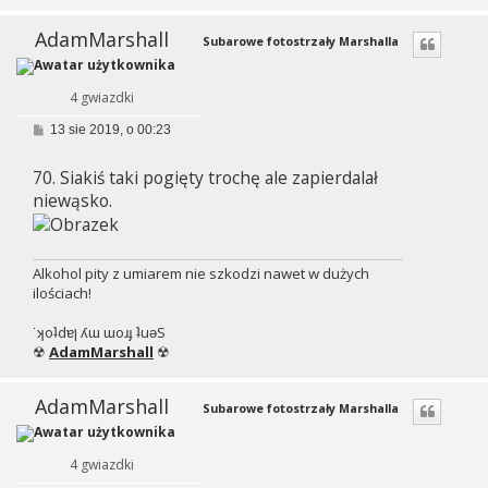
AdamMarshall
Subarowe fotostrzały Marshalla
4 gwiazdki
P
13 sie 2019, o 00:23
o
s
70. Siakiś taki pogięty trochę ale zapierdalał
t
niewąsko.
Alkohol pity z umiarem nie szkodzi nawet w dużych
ilościach!
˙ʞoʇdɐן ʎɯ ɯoɹɟ ʇuǝS
☢
AdamMarshall
☢
AdamMarshall
Subarowe fotostrzały Marshalla
4 gwiazdki