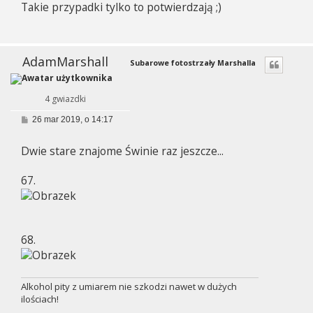
Takie przypadki tylko to potwierdzają ;)
t
AdamMarshall
Subarowe fotostrzały Marshalla
4 gwiazdki
P
26 mar 2019, o 14:17
o
s
Dwie stare znajome Świnie raz jeszcze...
t
67.
68.
Alkohol pity z umiarem nie szkodzi nawet w dużych
ilościach!