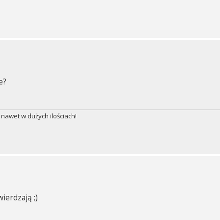
e?
 nawet w dużych ilościach!
ierdzają ;)