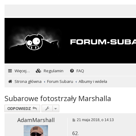
Więcej…
Regulamin
FAQ
Strona główna
Forum Subaru
Albumy i wideła
Subarowe fotostrzały Marshalla
ODPOWIEDZ
AdamMarshall
P
21 maja 2018, o 14:13
o
s
62.
t