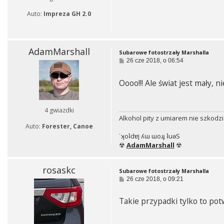
Auto:
Impreza GH 2.0
AdamMarshall
Subarowe fotostrzały Marshalla
P
26 cze 2018, o 06:54
o
s
Oooo!!! Ale świat jest mały, ni
t
4 gwiazdki
Alkohol pity z umiarem nie szkodzi
Auto:
Forester, Canoe
˙ʞoʇdɐן ʎɯ ɯoɹɟ ʇuǝS
☢
AdamMarshall
☢
rosaskc
Subarowe fotostrzały Marshalla
P
26 cze 2018, o 09:21
o
s
Takie przypadki tylko to potw
t