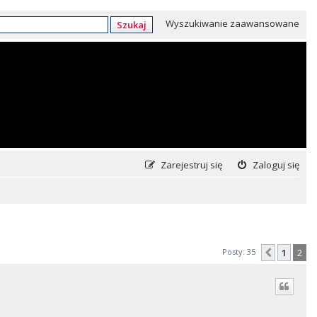
Wyszukiwanie zaawansowane
Szukaj
Zarejestruj się
Zaloguj się
Posty: 35
1
2
Poprzed