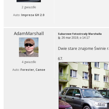
2 gwiazdki
Auto:
Impreza GH 2.0
AdamMarshall
Subarowe fotostrzały Marshalla
P
26 mar 2019, o 14:17
o
s
Dwie stare znajome Świnie raz
t
67.
4 gwiazdki
Auto:
Forester, Canoe