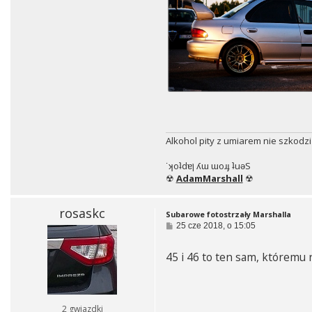
Alkohol pity z umiarem nie szkodzi
˙ʞoʇdɐן ʎɯ ɯoɹɟ ʇuǝS
☢
AdamMarshall
☢
rosaskc
Subarowe fotostrzały Marshalla
P
25 cze 2018, o 15:05
o
s
45 i 46 to ten sam, któremu 
t
2 gwiazdki