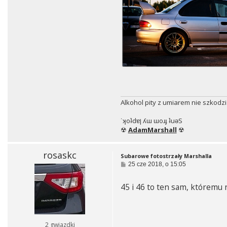
Alkohol pity z umiarem nie szkodzi
˙ʞoʇdɐן ʎɯ ɯoɹɟ ʇuǝS
☢
AdamMarshall
☢
rosaskc
Subarowe fotostrzały Marshalla
P
25 cze 2018, o 15:05
o
s
45 i 46 to ten sam, któremu 
t
2 gwiazdki