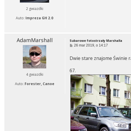
2 gwiazdki
Auto:
Impreza GH 2.0
AdamMarshall
Subarowe fotostrzały Marshalla
P
26 mar 2019, o 14:17
o
s
Dwie stare znajome Świnie raz
t
67.
4 gwiazdki
Auto:
Forester, Canoe