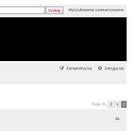
Wyszukiwanie zaawansowane
Szukaj
Zarejestruj się
Zaloguj się
Posty: 35
1
2
Poprzed