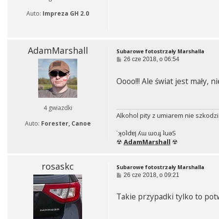
Auto:
Impreza GH 2.0
AdamMarshall
Subarowe fotostrzały Marshalla
P
26 cze 2018, o 06:54
o
s
Oooo!!! Ale świat jest mały, ni
t
4 gwiazdki
Alkohol pity z umiarem nie szkodzi
Auto:
Forester, Canoe
˙ʞoʇdɐן ʎɯ ɯoɹɟ ʇuǝS
☢
AdamMarshall
☢
rosaskc
Subarowe fotostrzały Marshalla
P
26 cze 2018, o 09:21
o
s
Takie przypadki tylko to potw
t