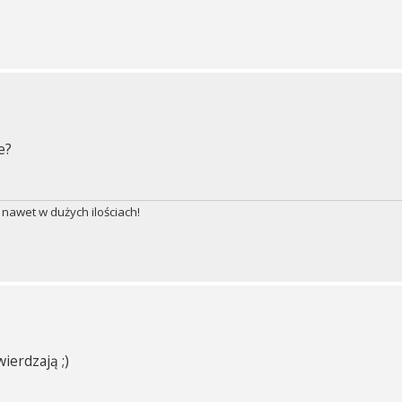
e?
 nawet w dużych ilościach!
ierdzają ;)