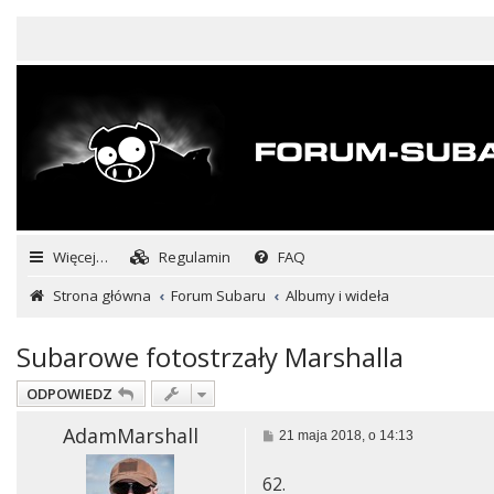
Więcej…
Regulamin
FAQ
Strona główna
Forum Subaru
Albumy i wideła
Subarowe fotostrzały Marshalla
ODPOWIEDZ
AdamMarshall
P
21 maja 2018, o 14:13
o
s
62.
t