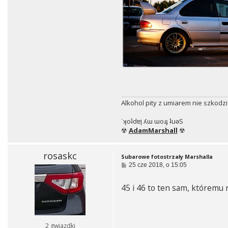
Alkohol pity z umiarem nie szkodzi
˙ʞoʇdɐן ʎɯ ɯoɹɟ ʇuǝS
☢
AdamMarshall
☢
rosaskc
Subarowe fotostrzały Marshalla
P
25 cze 2018, o 15:05
o
s
45 i 46 to ten sam, któremu 
t
2 gwiazdki