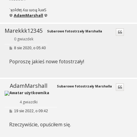
˙ʞoʇdɐן ʎɯ ɯoɹɟ ʇuǝS
☢
AdamMarshall
☢
Marekkk12345
Subarowe fotostrzały Marshalla
0 gwiazdek
P
8 sie 2020, o 05:40
o
s
Poproszę jakieś nowe fotostrzały!
t
AdamMarshall
Subarowe fotostrzały Marshalla
4 gwiazdki
P
19 sie 2022, o 09:42
o
s
Rzeczywiście, opuściłem się.
t