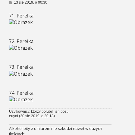
P
13 sie 2019, o 00:30
o
s
71. Perełka.
t
72. Perełka.
73. Perełka.
74. Perełka.
Użytkownicy, którzy polubili ten post :
euyot
(20 sie 2019, o 20:18)
Alkohol pity z umiarem nie szkodzi nawet w dużych
ilościach!