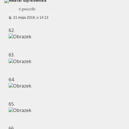
4 gwiazdki
P
21 maja 2018, o 14:13
o
s
62.
t
63.
64.
65.
66.