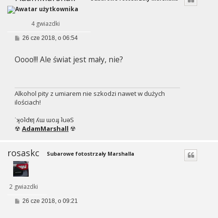
4 gwiazdki
P
26 cze 2018, o 06:54
o
s
Oooo!!! Ale świat jest mały, nie?
t
Alkohol pity z umiarem nie szkodzi nawet w dużych
ilościach!
˙ʞoʇdɐן ʎɯ ɯoɹɟ ʇuǝS
☢
AdamMarshall
☢
rosaskc
Subarowe fotostrzały Marshalla
2 gwiazdki
P
26 cze 2018, o 09:21
o
s