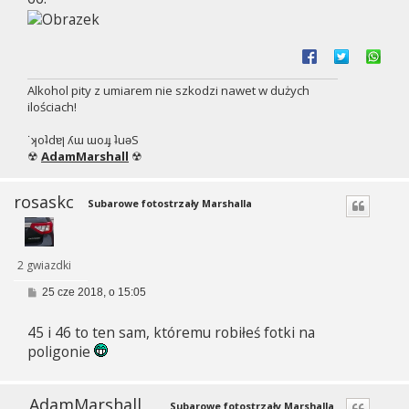
Alkohol pity z umiarem nie szkodzi nawet w dużych
ilościach!
˙ʞoʇdɐן ʎɯ ɯoɹɟ ʇuǝS
☢
AdamMarshall
☢
rosaskc
Subarowe fotostrzały Marshalla
2 gwiazdki
P
25 cze 2018, o 15:05
o
s
45 i 46 to ten sam, któremu robiłeś fotki na
t
poligonie
AdamMarshall
Subarowe fotostrzały Marshalla