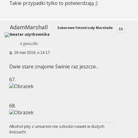
Takie przypadki tylko to potwierdzają ;)
t
AdamMarshall
Subarowe fotostrzały Marshalla
4 gwiazdki
P
26 mar 2019, o 14:17
o
s
Dwie stare znajome Świnie raz jeszcze...
t
67.
68.
Alkohol pity z umiarem nie szkodzi nawet w dużych
ilościach!