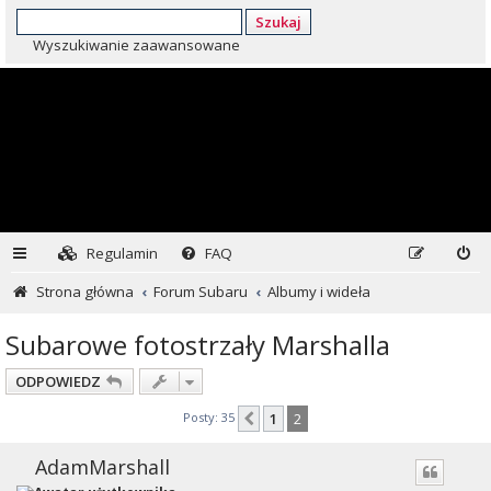
Szukaj
Wyszukiwanie zaawansowane
Regulamin
FAQ
Strona główna
Forum Subaru
Albumy i wideła
Subarowe fotostrzały Marshalla
ODPOWIEDZ
Posty: 35
1
2
Poprzednia
AdamMarshall