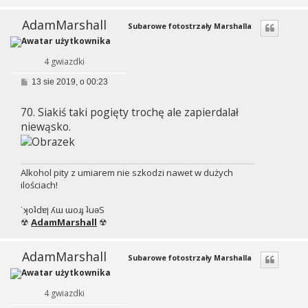
AdamMarshall
Subarowe fotostrzały Marshalla
4 gwiazdki
P
13 sie 2019, o 00:23
o
s
70. Siakiś taki pogięty trochę ale zapierdalał
t
niewąsko.
Alkohol pity z umiarem nie szkodzi nawet w dużych
ilościach!
˙ʞoʇdɐן ʎɯ ɯoɹɟ ʇuǝS
☢
AdamMarshall
☢
AdamMarshall
Subarowe fotostrzały Marshalla
4 gwiazdki