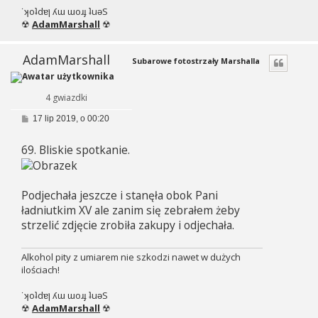
˙ʞoʇdɐן ʎɯ ɯoɹɟ ʇuǝS
☢
AdamMarshall
☢
AdamMarshall
Subarowe fotostrzały Marshalla
4 gwiazdki
P
17 lip 2019, o 00:20
o
s
69. Bliskie spotkanie.
t
Podjechała jeszcze i stanęła obok Pani
ładniutkim XV ale zanim się zebrałem żeby
strzelić zdjęcie zrobiła zakupy i odjechała.
Alkohol pity z umiarem nie szkodzi nawet w dużych
ilościach!
˙ʞoʇdɐן ʎɯ ɯoɹɟ ʇuǝS
☢
AdamMarshall
☢