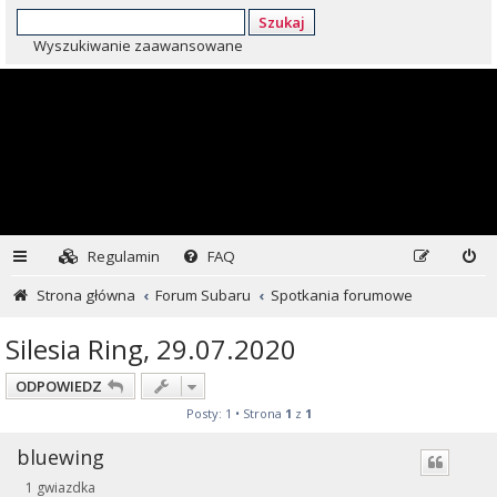
Szukaj
Wyszukiwanie zaawansowane
Regulamin
FAQ
Strona główna
Forum Subaru
Spotkania forumowe
Silesia Ring, 29.07.2020
ODPOWIEDZ
Posty: 1 • Strona
1
z
1
bluewing
1 gwiazdka