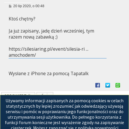
P
20 lip 2020, o 00:48
o
s
Ktoś chętny?
t
Ja już zapisany, jadę dzień wcześniej, tym
razem nową zabawką ;)
https://silesiaring.pl/event/silesia-ri ...
amochodem/
Wysłane z iPhone za pomocą Tapatalk
ODPOWIEDZ
Używamy informacji zapisanych za pomocą cookies w celach
Posty: 1 • Strona
1
z
1
statystycznych by lepiej zrozumieć jak odwiedzający używają
serwisu i pomóc w poprawianiu jego funkcjonalności oraz do
Przejdź do
utrzymywania sesji użytkownika. Do pełnego korzystania z
funkcji forum konieczne jest wyrażenie zgody na zapisywanie
Strona główna
ciasteczek. Możesz zapoznać się z polityką prywatności