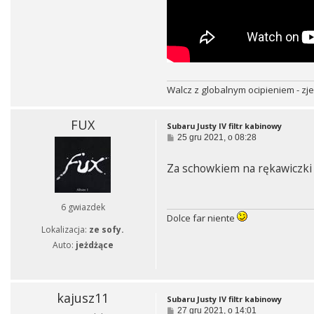
Walcz z globalnym ocipieniem - zj
FUX
Subaru Justy IV filtr kabinowy
P
25 gru 2021, o 08:28
o
s
Za schowkiem na rękawiczki 
t
6 gwiazdek
Dolce far niente
Lokalizacja:
ze sofy.
Auto:
jeżdżące
kajusz11
Subaru Justy IV filtr kabinowy
P
27 gru 2021, o 14:01