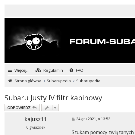
Więcej…
Regulamin
FAQ
Strona główna
Subarupedia
Subarupedia
Subaru Justy IV filtr kabinowy
ODPOWIEDZ
kajusz11
P
24 gru 2021, o 13:52
o
0 gwiazdek
s
Szukam pomocy związanych z 
t