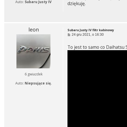
Auto:
Subaru Justy IV
dziękuję.
leon
Subaru Justy IV filtr kabinowy
P
24 gru 2021, o 16:30
o
s
To jest to samo co Daihatsu 
t
6 gwiazdek
Auto:
Niepsujące się.