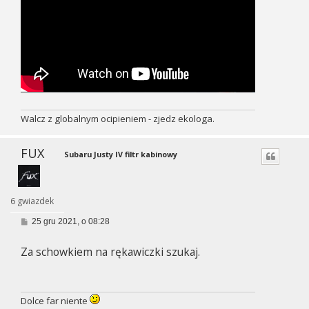
Walcz z globalnym ocipieniem - zjedz ekologa.
FUX
Subaru Justy IV filtr kabinowy
6 gwiazdek
P
25 gru 2021, o 08:28
o
s
Za schowkiem na rękawiczki szukaj.
t
Dolce far niente