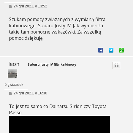
P
24 gru 2021, o 13:52
o
s
Szukam pomocy związanych z wymianą filtra
t
kabinowego, Subaru Justy IV. Jak wymienić i
takie tam pomocne wskazówki. Za wszelką
pomoc dziękuję.
leon
Subaru Justy IV filtr kabinowy
6 gwiazdek
P
24 gru 2021, o 16:30
o
s
To jest to samo co Daihatsu Sirion czy Toyota
t
Passo.