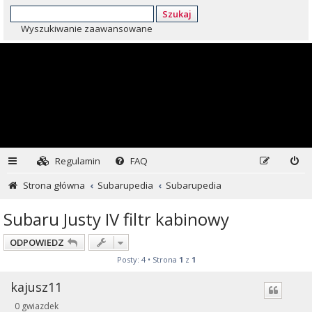
Szukaj
Wyszukiwanie zaawansowane
Regulamin
FAQ
Strona główna
Subarupedia
Subarupedia
Subaru Justy IV filtr kabinowy
ODPOWIEDZ
Posty: 4 • Strona
1
z
1
kajusz11
0 gwiazdek