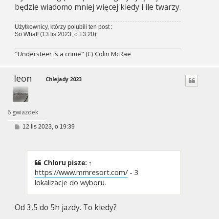
będzie wiadomo mniej więcej kiedy i ile twarzy.
Użytkownicy, którzy polubili ten post :
So What!
(13 lis 2023, o 13:20)
"Understeer is a crime" (C) Colin McRae
leon
Chlejady 2023
6 gwiazdek
P
12 lis 2023, o 19:39
o
s
t
Chloru
pisze:
↑
https://www.mmresort.com/
- 3
lokalizacje do wyboru.
Od 3,5 do 5h jazdy. To kiedy?