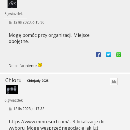
6 gwiazdek
P
12 lis 2023, o 15:36
o
s
Mogę pomóc przy organizacji. Miejsce
t
obojętne.
Dolce far niente
Chloru
Chlejady 2023
6 gwiazdek
P
12 lis 2023, o 17:32
o
s
https://www.mmresort.com/
- 3 lokalizacje do
t
wyboru. Mogę wesprzeć negocjacje jak już