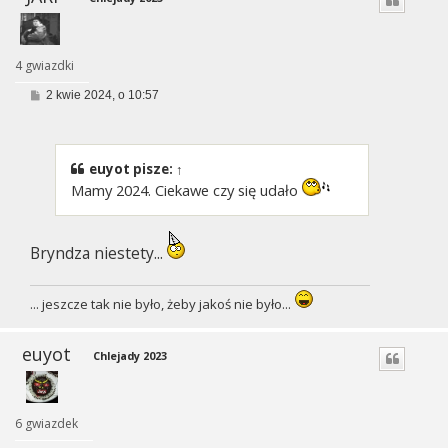
4 gwiazdki
P
2 kwie 2024, o 10:57
o
s
t
euyot
pisze:
↑
Mamy 2024. Ciekawe czy się udało
Bryndza niestety...
... jeszcze tak nie było, żeby jakoś nie było...
euyot
Chlejady 2023
6 gwiazdek