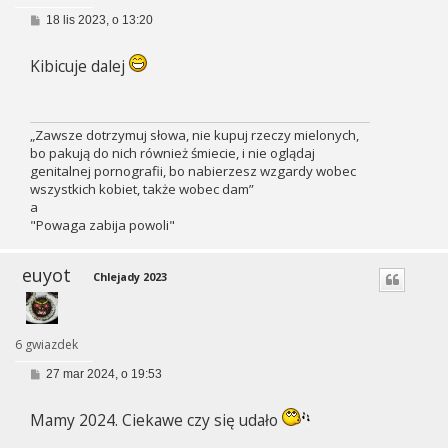
P
18 lis 2023, o 13:20
o
s
t
Kibicuje dalej
„Zawsze dotrzymuj słowa, nie kupuj rzeczy mielonych,
bo pakują do nich również śmiecie, i nie oglądaj
genitalnej pornografii, bo nabierzesz wzgardy wobec
wszystkich kobiet, także wobec dam”
a
"Powaga zabija powoli"
euyot
Chlejady 2023
6 gwiazdek
P
27 mar 2024, o 19:53
o
s
t
Mamy 2024. Ciekawe czy się udało