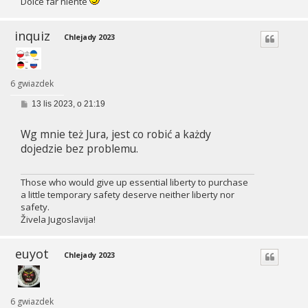
Dolce far niente
inquiz
Chlejady 2023
6 gwiazdek
P
13 lis 2023, o 21:19
o
s
Wg mnie też Jura, jest co robić a każdy
t
dojedzie bez problemu.
Those who would give up essential liberty to purchase
a little temporary safety deserve neither liberty nor
safety.
Živela Jugoslavija!
euyot
Chlejady 2023
6 gwiazdek