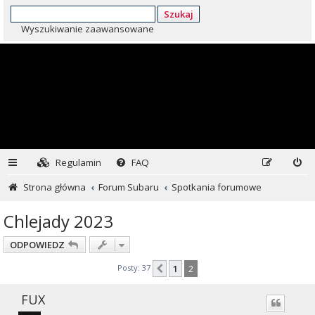
Szukaj
Wyszukiwanie zaawansowane
Regulamin
FAQ
Strona główna
Forum Subaru
Spotkania forumowe
Chlejady 2023
ODPOWIEDZ
Posty: 37
1
2
Poprzednia
FUX