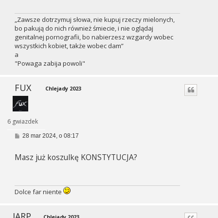
„Zawsze dotrzymuj słowa, nie kupuj rzeczy mielonych,
bo pakują do nich również śmiecie, i nie oglądaj
genitalnej pornografii, bo nabierzesz wzgardy wobec
wszystkich kobiet, także wobec dam”
a
"Powaga zabija powoli"
FUX
Chlejady 2023
6 gwiazdek
P
28 mar 2024, o 08:17
o
s
Masz już koszulkę KONSTYTUCJA?
t
Dolce far niente
JARP
Chlejady 2023