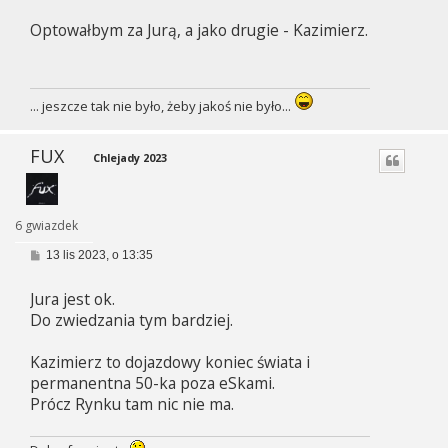
s
Optowałbym za Jurą, a jako drugie - Kazimierz.
t
... jeszcze tak nie było, żeby jakoś nie było...
FUX
Chlejady 2023
6 gwiazdek
P
13 lis 2023, o 13:35
o
s
Jura jest ok.
t
Do zwiedzania tym bardziej.
Kazimierz to dojazdowy koniec świata i
permanentna 50-ka poza eSkami.
Prócz Rynku tam nic nie ma.