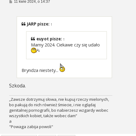
P
11 kwie 2024, o 14:37
o
s
t
JARP
pisze:
↑
euyot
pisze:
↑
Mamy 2024. Ciekawe czy się udało
Bryndza niestety...
Szkoda.
„Zawsze dotrzymuj słowa, nie kupuj rzeczy mielonych,
bo pakują do nich również śmiecie, i nie oglądaj
genitalnej pornografii, bo nabierzesz wzgardy wobec
wszystkich kobiet, także wobec dam”
a
"Powaga zabija powoli"