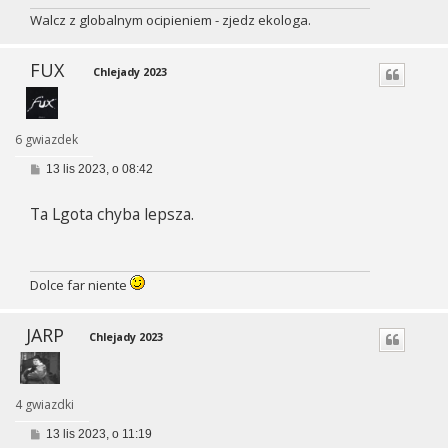
Walcz z globalnym ocipieniem - zjedz ekologa.
FUX
Chlejady 2023
6 gwiazdek
P
13 lis 2023, o 08:42
o
s
Ta Lgota chyba lepsza.
t
Dolce far niente
JARP
Chlejady 2023
4 gwiazdki
P
13 lis 2023, o 11:19
o