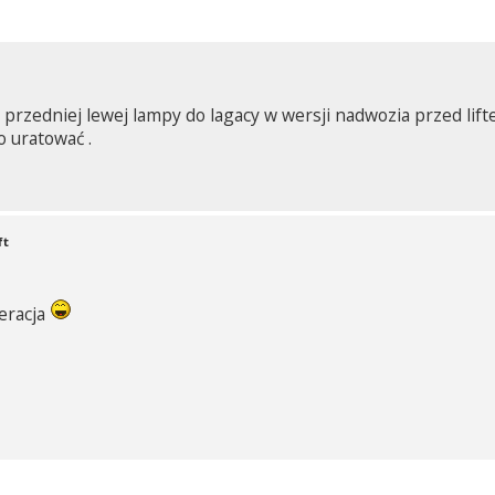
 przedniej lewej lampy do lagacy w wersji nadwozia przed lif
 uratować .
ft
eracja