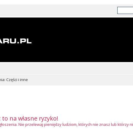
a: Części i inne
z to na własne ryzyko!
szenia. Nie przelewaj pieniędzy ludziom, których nie znasz lub którzy ni