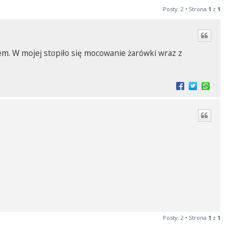
Posty: 2 • Strona
1
z
1
tem. W mojej stopiło się mocowanie żarówki wraz z
Posty: 2 • Strona
1
z
1