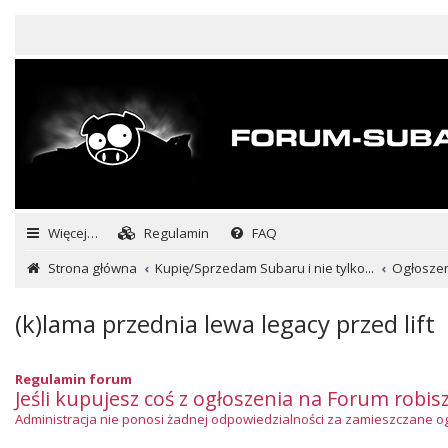
Więcej…
Regulamin
FAQ
Strona główna
Kupię/Sprzedam Subaru i nie tylko...
Ogłoszeni
(k)lama przednia lewa legacy przed lift
Regulamin forum
Jeśli kupujesz coś z ogłoszenia na Forum robis
Administracja nie ponosi żadnej odpowiedzialności za zamieszczane ogło