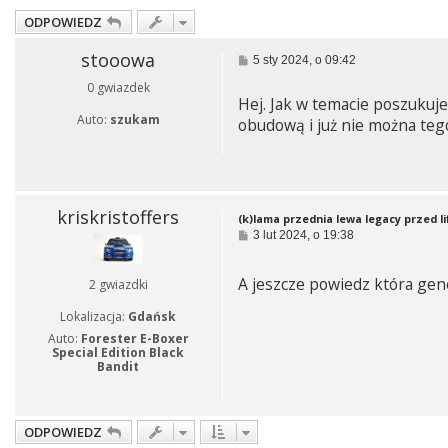
ODPOWIEDZ
stooowa
P
5 sty 2024, o 09:42
o
0 gwiazdek
s
Hej. Jak w temacie poszukuje
t
Auto:
szukam
obudową i już nie można tego
kriskristoffers
(k)lama przednia lewa legacy przed li
P
3 lut 2024, o 19:38
o
s
t
A jeszcze powiedz która gen
2 gwiazdki
Lokalizacja:
Gdańsk
Auto:
Forester E-Boxer
Special Edition Black
Bandit
ODPOWIEDZ