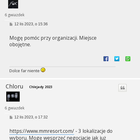
6 gwiazdek
P
12 lis 2023, o 15:36
o
s
Mogę pomóc przy organizacji. Miejsce
t
obojętne.
Dolce far niente
Chloru
Chlejady 2023
6 gwiazdek
P
12 lis 2023, o 17:32
o
s
https://www.mmresort.com/
- 3 lokalizacje do
t
wyboru. Mogę wesprzeć negocjacje jak już