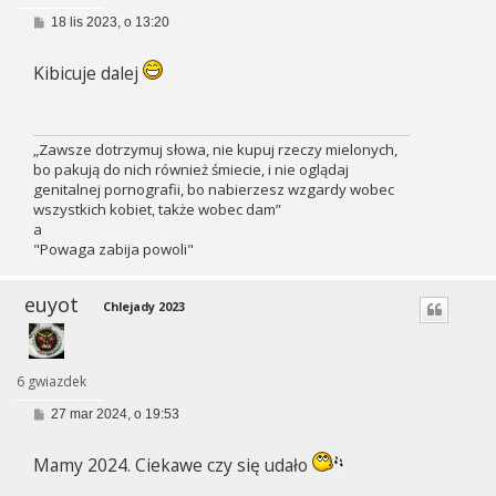
P
18 lis 2023, o 13:20
o
s
t
Kibicuje dalej
„Zawsze dotrzymuj słowa, nie kupuj rzeczy mielonych,
bo pakują do nich również śmiecie, i nie oglądaj
genitalnej pornografii, bo nabierzesz wzgardy wobec
wszystkich kobiet, także wobec dam”
a
"Powaga zabija powoli"
euyot
Chlejady 2023
6 gwiazdek
P
27 mar 2024, o 19:53
o
s
t
Mamy 2024. Ciekawe czy się udało