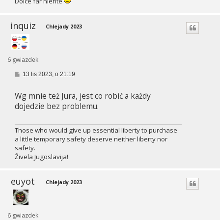
Dolce far niente
inquiz
Chlejady 2023
6 gwiazdek
P
13 lis 2023, o 21:19
o
s
Wg mnie też Jura, jest co robić a każdy
t
dojedzie bez problemu.
Those who would give up essential liberty to purchase
a little temporary safety deserve neither liberty nor
safety.
Živela Jugoslavija!
euyot
Chlejady 2023
6 gwiazdek