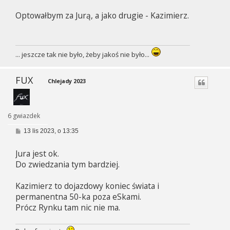
s
Optowałbym za Jurą, a jako drugie - Kazimierz.
t
... jeszcze tak nie było, żeby jakoś nie było...
FUX
Chlejady 2023
6 gwiazdek
P
13 lis 2023, o 13:35
o
s
Jura jest ok.
t
Do zwiedzania tym bardziej.
Kazimierz to dojazdowy koniec świata i
permanentna 50-ka poza eSkami.
Prócz Rynku tam nic nie ma.