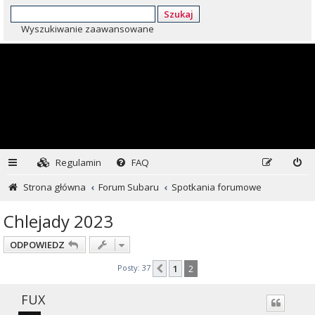
Szukaj
Wyszukiwanie zaawansowane
Regulamin
FAQ
Strona główna
Forum Subaru
Spotkania forumowe
Chlejady 2023
ODPOWIEDZ
Posty: 37
1
2
Poprzednia
FUX