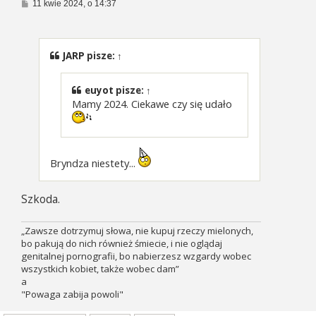
P
11 kwie 2024, o 14:37
o
s
t
JARP
pisze:
↑
euyot
pisze:
↑
Mamy 2024. Ciekawe czy się udało
Bryndza niestety...
Szkoda.
„Zawsze dotrzymuj słowa, nie kupuj rzeczy mielonych,
bo pakują do nich również śmiecie, i nie oglądaj
genitalnej pornografii, bo nabierzesz wzgardy wobec
wszystkich kobiet, także wobec dam”
a
"Powaga zabija powoli"