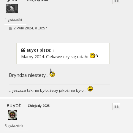
4 gwiazdki
P
2 kwie 2024, o 10:57
o
s
t
euyot
pisze:
↑
Mamy 2024. Ciekawe czy się udało
Bryndza niestety...
... jeszcze tak nie było, żeby jakoś nie było...
euyot
Chlejady 2023
6 gwiazdek