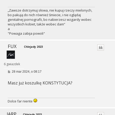
„Zawsze dotrzymuj słowa, nie kupuj rzeczy mielonych,
bo pakują do nich również śmiecie, i nie oglądaj
genitalnej pornografii, bo nabierzesz wzgardy wobec
wszystkich kobiet, także wobec dam”
a
"Powaga zabija powoli"
FUX
Chlejady 2023
6 gwiazdek
P
28 mar 2024, o 08:17
o
s
Masz już koszulkę KONSTYTUCJA?
t
Dolce far niente
JARP
Chlejady 2023