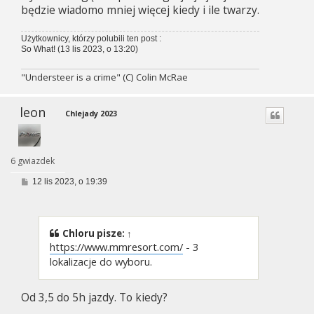
będzie wiadomo mniej więcej kiedy i ile twarzy.
Użytkownicy, którzy polubili ten post :
So What!
(13 lis 2023, o 13:20)
"Understeer is a crime" (C) Colin McRae
leon
Chlejady 2023
6 gwiazdek
P
12 lis 2023, o 19:39
o
s
t
Chloru
pisze:
↑
https://www.mmresort.com/
- 3
lokalizacje do wyboru.
Od 3,5 do 5h jazdy. To kiedy?