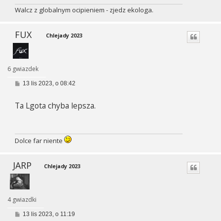
Walcz z globalnym ocipieniem - zjedz ekologa.
FUX
Chlejady 2023
6 gwiazdek
P
13 lis 2023, o 08:42
o
s
Ta Lgota chyba lepsza.
t
Dolce far niente
JARP
Chlejady 2023
4 gwiazdki
P
13 lis 2023, o 11:19
o