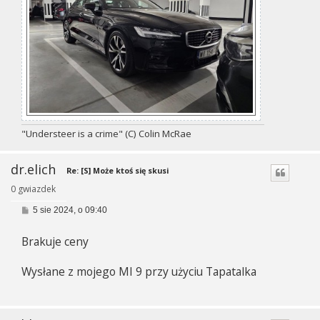
"Understeer is a crime" (C) Colin McRae
dr.elich
Re: [S] Może ktoś się skusi
0 gwiazdek
P
5 sie 2024, o 09:40
o
s
Brakuje ceny
t
Wysłane z mojego MI 9 przy użyciu Tapatalka