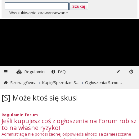
Szukaj
Wyszukiwanie zaawansowane
Regulamin
FAQ
Strona główna
Kupię/Sprzedam Subaru i nie tylko...
Ogłoszenia: Samochody
[S] Może ktoś się skusi
Regulamin forum
Jeśli kupujesz coś z ogłoszenia na Forum robisz
to na własne ryzyko!
Administracja nie ponosi żadnej odpowiedzialności za zamieszczane