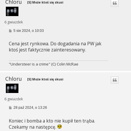
Chloru
[S] Może ktoś się skusi
6 gwiazdek
P
5 sie 2024, o 10:03
o
s
Cena jest rynkowa. Do dogadania na PW jak
t
ktoś jest faktycznie zainteresowany.
"Understeer is a crime" (C) Colin McRae
Chloru
[S] Może ktoś się skusi
6 gwiazdek
P
28 paź 2024, o 13:26
o
s
Koniec i bomba a kto nie kupił ten trąba.
t
Czekamy na następcę.