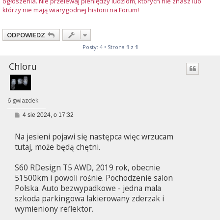
ogłoszenia. Nie przelewaj pieniędzy ludziom, których nie znasz lub
którzy nie mają wiarygodnej historii na Forum!
ODPOWIEDZ
Posty: 4 • Strona
1
z
1
Chloru
6 gwiazdek
P
4 sie 2024, o 17:32
o
s
Na jesieni pojawi się następca więc wrzucam
t
tutaj, może będą chętni.
S60 RDesign T5 AWD, 2019 rok, obecnie
51500km i powoli rośnie. Pochodzenie salon
Polska. Auto bezwypadkowe - jedna mala
szkoda parkingowa lakierowany zderzak i
wymieniony reflektor.