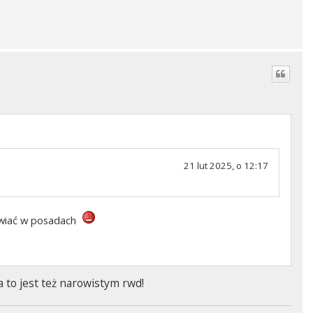
21 lut 2025, o 12:17
chwiać w posadach
ba to jest też narowistym rwd!