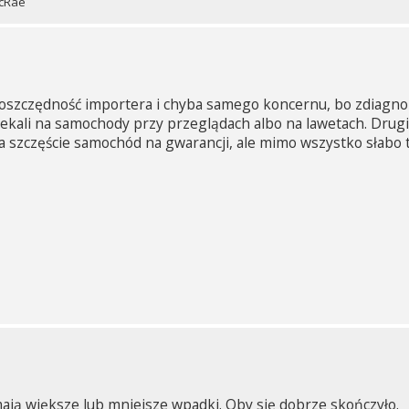
McRae
oszczędność importera i chyba samego koncernu, bo zdiagno
zekali na samochody przy przeglądach albo na lawetach. Drug
a szczęście samochód na gwarancji, ale mimo wszystko słabo 
ają większe lub mniejsze wpadki. Oby się dobrze skończyło.