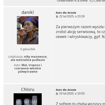
"Understeer is a crime" (C) Colin 
danikl
Auto dla dziada
P
22 lut 2025, o 23:29
o
s
Za pierwszym razem wyszła 
t
zrobić akcję serwisową, to c
cewek i wtryskiwaczy, gpf. N
6 gwiazdek
Lokalizacja:
niby mazowsze,
ale mentalnie podlasie
Auto:
Muł, truposz i
czerwone włoskie
półwytrawne
Chloru
Auto dla dziada
P
23 lut 2025, o 10:03
o
s
Z softem to chyba wszyscy m
t