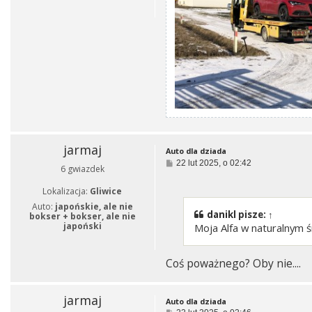
jarmaj
Auto dla dziada
P
22 lut 2025, o 02:42
6 gwiazdek
o
s
Lokalizacja:
Gliwice
t
Auto:
japońskie, ale nie
danikl
pisze:
↑
bokser + bokser, ale nie
japoński
Moja Alfa w naturalnym ś
Coś poważnego? Oby nie....
jarmaj
Auto dla dziada
P