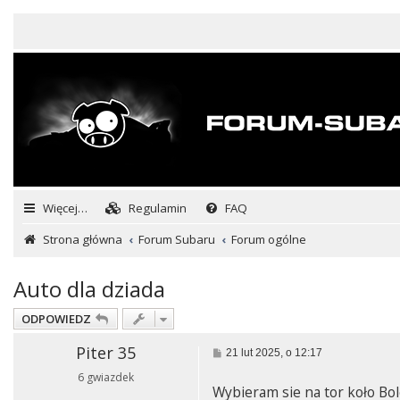
Więcej…
Regulamin
FAQ
Strona główna
Forum Subaru
Forum ogólne
Auto dla dziada
ODPOWIEDZ
Piter 35
P
21 lut 2025, o 12:17
o
6 gwiazdek
s
Wybieram sie na tor koło Bol
t