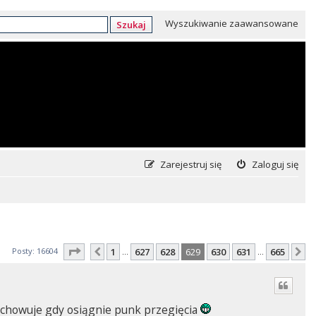
Wyszukiwanie zaawansowane
Szukaj
Zarejestruj się
Zaloguj się
Strona
629
z
665
Posty: 16604
1
627
628
629
630
631
665
Poprzednia
N
…
…
 zachowuje gdy osiągnie punk przegięcia