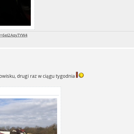
?v=6eI2AqyTYW4
owisku, drugi raz w ciągu tygodnia