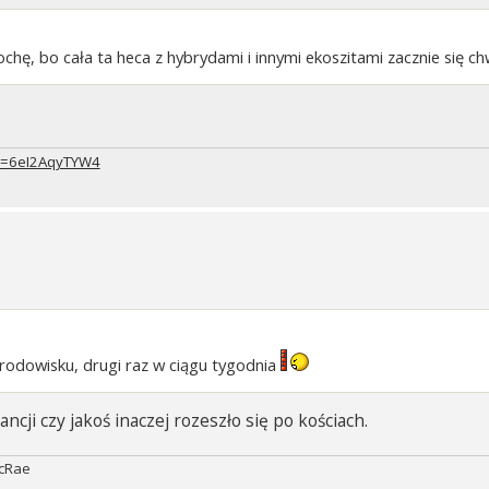
ochę, bo cała ta heca z hybrydami i innymi ekoszitami zacznie się 
?v=6eI2AqyTYW4
rodowisku, drugi raz w ciągu tygodnia
ancji czy jakoś inaczej rozeszło się po kościach.
McRae