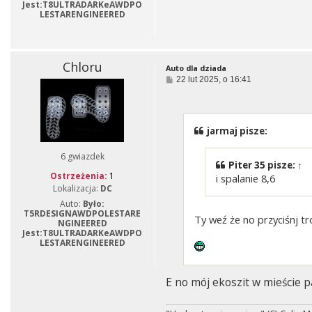
Jest:T8ULTRADARKeAWDPO
LESTARENGINEERED
Chloru
Auto dla dziada
P
22 lut 2025, o 16:41
o
s
t
jarmaj pisze:
6 gwiazdek
Piter 35
pisze:
↑
Ostrzeżenia:
1
i spalanie 8,6
Lokalizacja:
DC
Auto:
Było:
T5RDESIGNAWDPOLESTARE
Ty weź że no przyciśnj tr
NGINEERED
Jest:T8ULTRADARKeAWDPO
LESTARENGINEERED
E no mój ekoszit w mieście pa