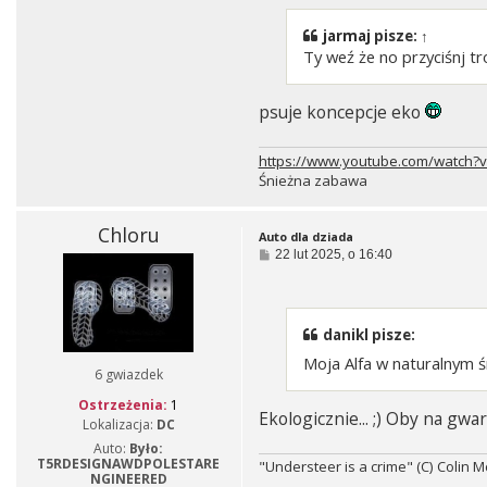
jarmaj
pisze:
↑
Ty weź że no przyciśnj tr
psuje koncepcje eko
https://www.youtube.com/watch
Śnieżna zabawa
Chloru
Auto dla dziada
P
22 lut 2025, o 16:40
o
s
t
danikl pisze:
Moja Alfa w naturalnym ś
6 gwiazdek
Ostrzeżenia:
1
Ekologicznie... ;) Oby na gwar
Lokalizacja:
DC
Auto:
Było:
T5RDESIGNAWDPOLESTARE
"Understeer is a crime" (C) Colin 
NGINEERED