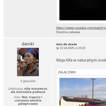
https://www.youtube.com/watch
Śnieżna zabawa
danikl
Auto dla dziada
P
21 lut 2025, o 23:24
o
s
t
Moja Alfa w naturalnym środ
ZAŁĄCZNIKI
6 gwiazdek
Lokalizacja:
niby mazowsze,
ale mentalnie podlasie
Auto:
Muł, truposz i
czerwone włoskie
półwytrawne