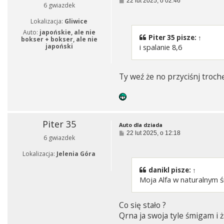
22 lut 2025, o 02:46
6 gwiazdek
o
s
Lokalizacja:
Gliwice
t
Auto:
japońskie, ale nie
Piter 35
pisze:
↑
bokser + bokser, ale nie
japoński
i spalanie 8,6
Ty weź że no przyciśnj troch
Piter 35
Auto dla dziada
P
22 lut 2025, o 12:18
6 gwiazdek
o
s
Lokalizacja:
Jelenia Góra
t
danikl
pisze:
↑
Moja Alfa w naturalnym ś
Co się stało ?
Qrna ja swoja tyle śmigam 