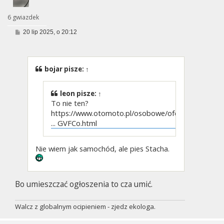
6 gwiazdek
P
20 lip 2025, o 20:12
o
s
t
bojar
pisze:
↑
leon
pisze:
↑
To nie ten?
https://www.otomoto.pl/osobowe/oferta/s
... GVFCo.html
Nie wiem jak samochód, ale pies Stacha.
Bo umieszczać ogłoszenia to cza umić.
Walcz z globalnym ocipieniem - zjedz ekologa.