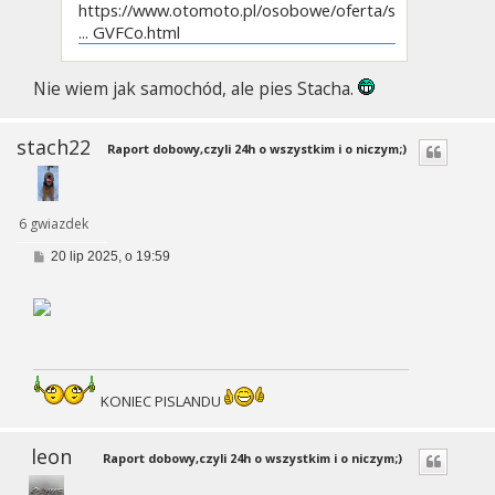
https://www.otomoto.pl/osobowe/oferta/s
... GVFCo.html
Nie wiem jak samochód, ale pies Stacha.
stach22
Raport dobowy,czyli 24h o wszystkim i o niczym;)
6 gwiazdek
P
20 lip 2025, o 19:59
o
s
t
KONIEC PISLANDU
leon
Raport dobowy,czyli 24h o wszystkim i o niczym;)