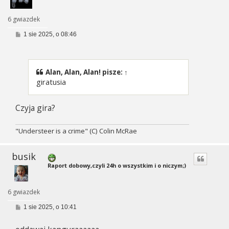
6 gwiazdek
P
1 sie 2025, o 08:46
o
s
t
Alan, Alan, Alan!
pisze:
↑
giratusia
Czyja gira?
"Understeer is a crime" (C) Colin McRae
busik
Raport dobowy,czyli 24h o wszystkim i o niczym;)
6 gwiazdek
P
1 sie 2025, o 10:41
o
s
t