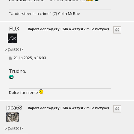
"Understeer is a crime" (C) Colin McRae
FUX
Raport dobowy,czyli 24h o wszystkim i o niczym;)
6 gwiazdek
P
21 lip 2025, o 16:03
o
s
Trudno.
t
Dolce far niente
Jaca68
Raport dobowy,czyli 24h o wszystkim i o niczym;)
6 gwiazdek