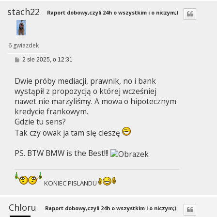
stach22
Raport dobowy,czyli 24h o wszystkim i o niczym;)
6 gwiazdek
P
2 sie 2025, o 12:31
o
s
Dwie próby mediacji, prawnik, no i bank
t
wystąpił z propozycją o której wcześniej
nawet nie marzyliśmy. A mowa o hipotecznym
kredycie frankowym.
Gdzie tu sens?
Tak czy owak ja tam się cieszę
PS. BTW BMW is the Best!!!
KONIEC PISLANDU
Chloru
Raport dobowy,czyli 24h o wszystkim i o niczym;)