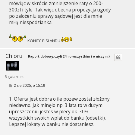
mówiąc w skrócie zmniejszenie raty o 200-
300zl i tyle. Tak więc obecna propozycja ugody
po założeniu sprawy sądowej jest dla mnie
miłą niespodzianka.
KONIEC PISLANDU
Chloru
Raport dobowy,czyli 24h o wszystkim i o niczym;)
6 gwiazdek
P
2 sie 2025, o 15:19
o
s
1. Oferta jest dobra o ile pozew zostal złożony
t
niedawno. Jak minęło np. 3 lata to w dużym
uproszczeniu jestes w plecy ok. 30%
wszystkich swoich wplat do banku (odsetki).
Lepszej lokaty w banku nie dostaniesz.