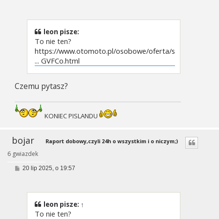
o
s
t
leon pisze:
To nie ten?
https://www.otomoto.pl/osobowe/oferta/s
... GVFCo.html
Czemu pytasz?
KONIEC PISLANDU
bojar
Raport dobowy,czyli 24h o wszystkim i o niczym;)
6 gwiazdek
P
20 lip 2025, o 19:57
o
s
t
leon
pisze:
↑
To nie ten?