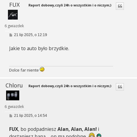
FUX
Raport dobowy,czyli 24h o wszystkim i o niczym;)
6 gwiazdek
P
21 lip 2025, o 12:19
o
s
Jakie to auto było brzydkie.
t
Dolce far niente
Chloru
Raport dobowy,czyli 24h o wszystkim i o niczym;)
6 gwiazdek
P
21 lip 2025, o 14:54
o
s
FUX
, bo podpadniesz
Alan, Alan, Alan!
i
t
dostaniesz bana ... on ma podobne.