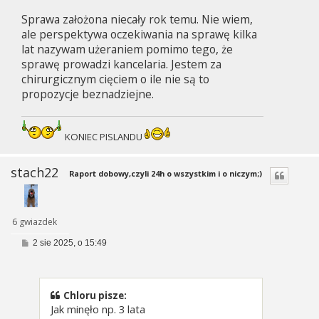
s
Sprawa założona niecały rok temu. Nie wiem,
t
ale perspektywa oczekiwania na sprawę kilka
lat nazywam użeraniem pomimo tego, że
sprawę prowadzi kancelaria. Jestem za
chirurgicznym cięciem o ile nie są to
propozycje beznadziejne.
KONIEC PISLANDU
stach22
Raport dobowy,czyli 24h o wszystkim i o niczym;)
6 gwiazdek
P
2 sie 2025, o 15:49
o
s
t
Chloru pisze:
Jak minęło np. 3 lata