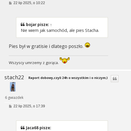
P
22 lip 2025, o 10:22
o
s
t
bojar
pisze:
↑
Nie wiem jak samochód, ale pies Stacha.
Pies był w gratisie i dlatego poszło.
Wszyscy umrzemy z gorąca.
stach22
Raport dobowy,czyli 24h o wszystkim i o niczym;)
6 gwiazdek
P
22 lip 2025, o 17:39
o
s
t
Jaca68 pisze: