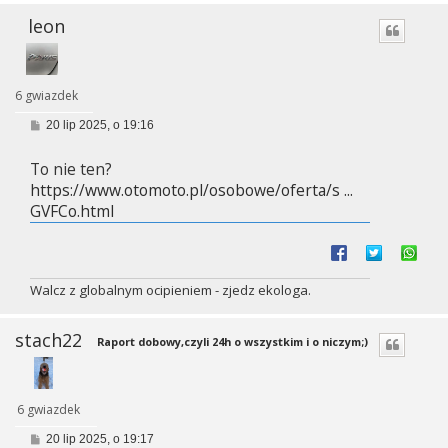
leon
6 gwiazdek
P
20 lip 2025, o 19:16
o
s
To nie ten?
t
https://www.otomoto.pl/osobowe/oferta/s ...
GVFCo.html
Walcz z globalnym ocipieniem - zjedz ekologa.
stach22
Raport dobowy,czyli 24h o wszystkim i o niczym;)
6 gwiazdek
P
20 lip 2025, o 19:17