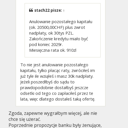
stach22
pisze:
↑
Anulowanie pozostałego kapitału
(ok. 20500,00CHF) plus zwrot
nadpłaty, ok 30tys PZL.
Zakończenie kredytu miało być
pod koniec 2029r.
Miesięczna rata ok. 910zl
To nie jest anulowanie pozostałego
kapitału, tylko płacąc raty, zwróciłeś im
już tyle ile wziąłeś i masz 30k nadpłaty.
Jeżeli poszedłbyś do sądu to
prawdopodobnie dostałbyś jeszcze
odsetki od tego co zapłaciłeś przez te
lata, więc dlatego dostałeś taką ofertę.
Zgoda, zapewne wygrałbym więcej, ale nie
chce się użerać.
Poprzednie propozycje banku były żenujące,