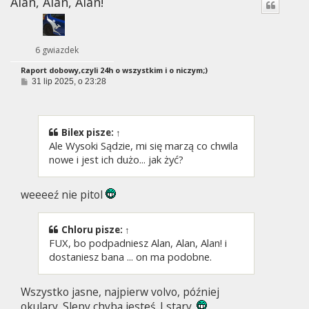
Alan, Alan, Alan!
6 gwiazdek
Raport dobowy,czyli 24h o wszystkim i o niczym;)
P
31 lip 2025, o 23:28
o
s
t
Bilex
pisze:
↑
Ale Wysoki Sądzie, mi się marzą co chwila
nowe i jest ich dużo... jak żyć?
weeeeź nie pitol
Chloru
pisze:
↑
FUX, bo podpadniesz Alan, Alan, Alan! i
dostaniesz bana ... on ma podobne.
Wszystko jasne, najpierw volvo, później
okulary. Slepy chyba jesteś. I stary.