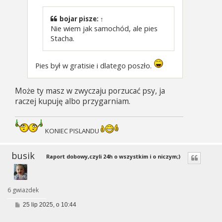
bojar
pisze:
↑
Nie wiem jak samochód, ale pies
Stacha.
Pies był w gratisie i dlatego poszło.
Może ty masz w zwyczaju porzucać psy, ja
raczej kupuję albo przygarniam.
KONIEC PISLANDU
busik
Raport dobowy,czyli 24h o wszystkim i o niczym;)
6 gwiazdek
P
25 lip 2025, o 10:44
o
s