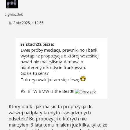
6 gwiazdek
P
2 sie 2025, o 12:56
o
s
t
stach22 pisze:
Dwie próby mediacji, prawnik, no i bank
wystąpił z propozycją o której wcześniej
nawet nie marzyliśmy. A mowa o
hipotecznym kredycie frankowym.
Gdzie tu sens?
Tak czy owak ja tam się cieszę
PS. BTW BMW is the Best!!!
Który bank i jak ma sie ta propozycja do
waszej nadpłaty kredytu i zasądzonych
odsetek? Bo propozycji o których nie
marzyłem 3 lata temu miałem już kilka, tylko że