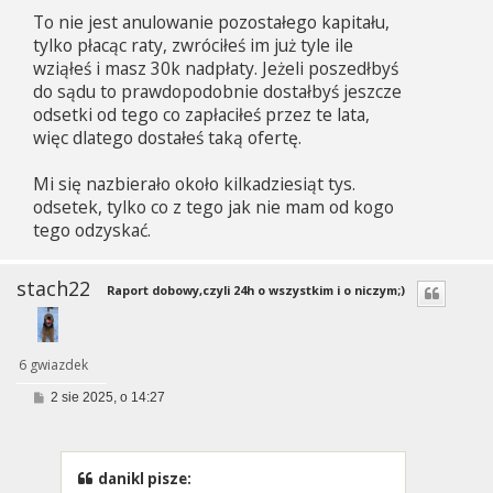
To nie jest anulowanie pozostałego kapitału,
tylko płacąc raty, zwróciłeś im już tyle ile
wziąłeś i masz 30k nadpłaty. Jeżeli poszedłbyś
do sądu to prawdopodobnie dostałbyś jeszcze
odsetki od tego co zapłaciłeś przez te lata,
więc dlatego dostałeś taką ofertę.
Mi się nazbierało około kilkadziesiąt tys.
odsetek, tylko co z tego jak nie mam od kogo
tego odzyskać.
stach22
Raport dobowy,czyli 24h o wszystkim i o niczym;)
6 gwiazdek
P
2 sie 2025, o 14:27
o
s
t
danikl pisze: