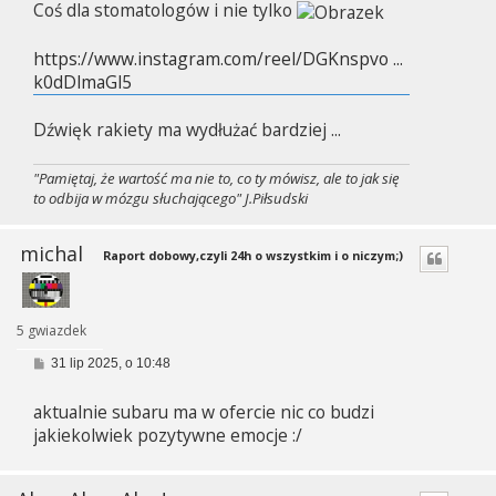
Coś dla stomatologów i nie tylko
t
https://www.instagram.com/reel/DGKnspvo ...
k0dDlmaGl5
Dźwięk rakiety ma wydłużać bardziej ...
"Pamiętaj, że wartość ma nie to, co ty mówisz, ale to jak się
to odbija w mózgu słuchającego" J.Piłsudski
michal
Raport dobowy,czyli 24h o wszystkim i o niczym;)
5 gwiazdek
P
31 lip 2025, o 10:48
o
s
aktualnie subaru ma w ofercie nic co budzi
t
jakiekolwiek pozytywne emocje :/