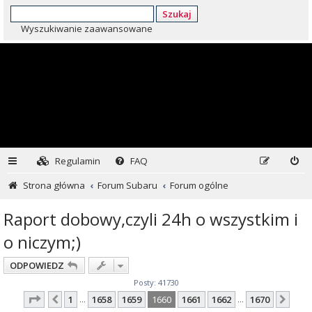
Szukaj
Wyszukiwanie zaawansowane
Regulamin
FAQ
Strona główna
Forum Subaru
Forum ogólne
Raport dobowy,czyli 24h o wszystkim i
o niczym;)
ODPOWIEDZ
Posty: 41730
Strona
1660
z
1670
1
1658
1659
1660
1661
1662
1670
Poprzednia
Nas
…
…