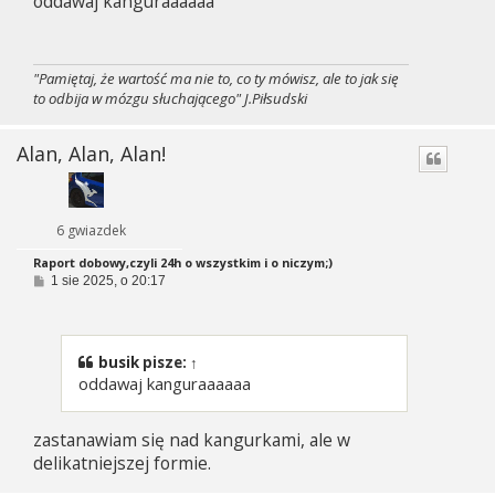
oddawaj kanguraaaaaa
"Pamiętaj, że wartość ma nie to, co ty mówisz, ale to jak się
to odbija w mózgu słuchającego" J.Piłsudski
Alan, Alan, Alan!
6 gwiazdek
Raport dobowy,czyli 24h o wszystkim i o niczym;)
P
1 sie 2025, o 20:17
o
s
t
busik
pisze:
↑
oddawaj kanguraaaaaa
zastanawiam się nad kangurkami, ale w
delikatniejszej formie.