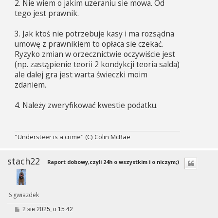
2. Nie wiem o jakim uzeraniu sie mowa. Od
tego jest prawnik.
3. Jak ktoś nie potrzebuje kasy i ma rozsądna
umowę z prawnikiem to opłaca sie czekać.
Ryzyko zmian w orzecznictwie oczywiście jest
(np. zastąpienie teorii 2 kondykcji teoria salda)
ale dalej gra jest warta świeczki moim
zdaniem.
4. Należy zweryfikować kwestie podatku.
"Understeer is a crime" (C) Colin McRae
stach22
Raport dobowy,czyli 24h o wszystkim i o niczym;)
6 gwiazdek
P
2 sie 2025, o 15:42
o