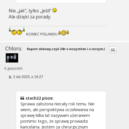
Nie „jak”, tylko „jeśli”
Ale dzięki za porady.
KONIEC PISLANDU
Chloru
Raport dobowy,czyli 24h o wszystkim i o niczym;)
6 gwiazdek
P
2 sie 2025, o 16:27
o
s
t
stach22 pisze:
Sprawa założona niecały rok temu. Nie
wiem, ale perspektywa oczekiwania na
sprawę kilka lat nazywam użeraniem
pomimo tego, że sprawę prowadzi
kancelaria. Jestem za chirurgicznym