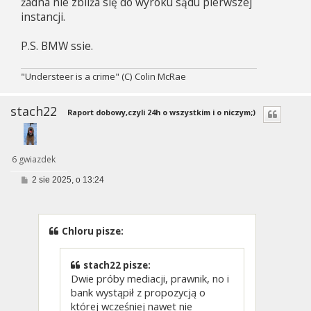
żadna nie zbliża się do wyroku sądu pierwszej
instancji.
P.S. BMW ssie.
"Understeer is a crime" (C) Colin McRae
stach22
Raport dobowy,czyli 24h o wszystkim i o niczym;)
6 gwiazdek
P
2 sie 2025, o 13:24
o
s
t
Chloru pisze:
stach22 pisze:
Dwie próby mediacji, prawnik, no i
bank wystąpił z propozycją o
której wcześniej nawet nie