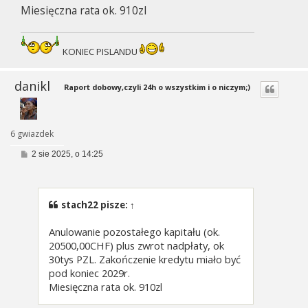
Miesięczna rata ok. 910zl
KONIEC PISLANDU
danikl
Raport dobowy,czyli 24h o wszystkim i o niczym;)
6 gwiazdek
P
2 sie 2025, o 14:25
o
s
t
stach22
pisze:
↑
Anulowanie pozostałego kapitału (ok.
20500,00CHF) plus zwrot nadpłaty, ok
30tys PZL. Zakończenie kredytu miało być
pod koniec 2029r.
Miesięczna rata ok. 910zl